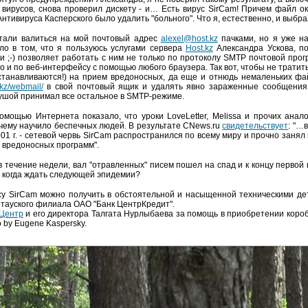
 вирусов, снова проверил дискету - и… Есть вирус SirCam! Причем файл о
ивируса Касперского было удалить "больного". Что я, естественно, и выбра
тали валиться на мой почтовый адрес
alexel@host.kz
пачками, но я уже н
ло в том, что я пользуюсь услугами сервера
Host.kz
Александра Ускова, п
и ;-) позволяет работать с ним не только по протоколу SMTP почтовой про
 но и по веб-интерфейсу с помощью любого браузера. Так вот, чтобы не тратит
сстанавливаются!) на прием вредоносных, да еще и отнюдь немаленьких фа
.kz/webmail/
в свой почтовый ящик и удалять явно зараженные сообщения 
душой принимал все остальное в SMTP-режиме.
омощью Интернета показало, что уроки LoveLetter, Melissa и прочих анал
чему научило беспечных людей. В результате CNews.ru
свидетельствует
: "…в
01 г. - сетевой червь SirCam распространился по всему миру и прочно занял
 вредоносных программ".
в течение недели, вал "отравленных" писем пошел на спад и к концу первой
от когда ждать следующей эпидемии?
 SirCam можно получить в обстоятельной и насыщенной техническими де
етауского филиала ОАО "Банк ЦентрКредит".
 Центр
и его директора Талгата Нурлыбаева за помощь в приобретении коро
o by Eugene Kaspersky.