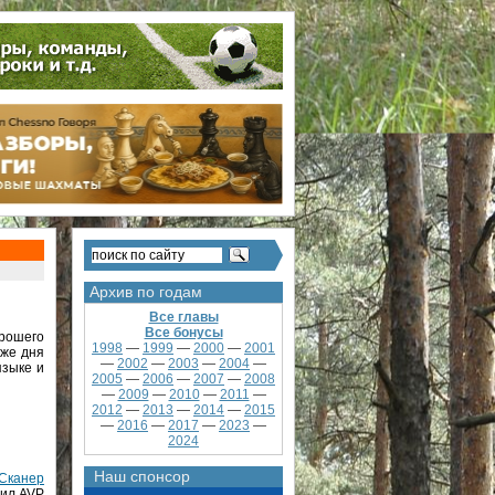
Архив по годам
Все главы
Все бонусы
орошего
1998
—
1999
—
2000
—
2001
 же дня
—
2002
—
2003
—
2004
—
языке и
2005
—
2006
—
2007
—
2008
—
2009
—
2010
—
2011
—
2012
—
2013
—
2014
—
2015
—
2016
—
2017
—
2023
—
2024
Наш спонсор
Сканер
чил AVP