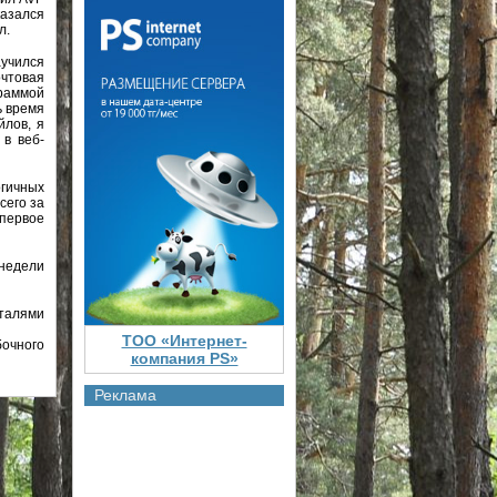
казался
л.
аучился
очтовая
граммой
ь время
йлов, я
в веб-
огичных
сего за
 первое
 недели
талями
ТОО «Интернет-
бочного
компания PS»
Реклама