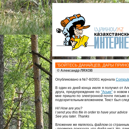
"БОЙТЕСЬ ДАНАЙЦЕВ, ДАРЫ ПРИН
© Александр ЛЯХОВ
Опубликовано в №7-8/2001 журнала
Compute
В один из дней конца июля я получил от А
друга, предупреждение по
"Аське"
о новом 
мне пришло по электронной почте письмо от
подозрительным вложением. Текст был сле
Hi! How are you?
I send you this file in order to have your advice
See you later. Thanks
Вложение же являлось файлом со странным 
- проверка показала, что файл чист. Но, п