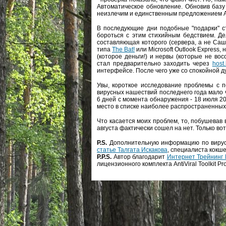
Автоматическое обновление. Обновив базу
неизлечим и единственным предложением Ант
В последующие дни подобные "подарки" с
бороться с этим стихийным бедствием. Де
составляющая которого (сервера, а не Саш
типа
The Bat!
или Microsoft Outlook Express,
(которое деньги!) и нервы (которые не во
стал предварительно заходить через
host
интерфейсе. После чего уже со спокойной 
Увы, короткое исследование проблемы с п
вирусных нашествий последнего года мало 
6 дней с момента обнаружения - 18 июля 20
место в списке наиболее распространенных
Что касается моих проблем, то, побушевав 
августа фактически сошел на нет. Только в
P.S.
Дополнительную информацию по вирусу
статье Талгата Искакова
, специалиста кокш
P.P.S.
Автор благодарит
Интернет Трейнинг
лицензионного комплекта AntiViral Toolkit Pr