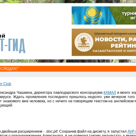
ОСЯЩИХ!"
r Club
лександра Чашкина, директора павлодарского консорциума
КАМАЛ
и моего х
вирусе. Ждать проявления последнего пришлось недолго: уже вечером того
 знакомого мне человека, но с ничего не говорящим текстом на английском 
дующий:
двойным расширением - .doc.pif. Сохранив файл на дискету, я запустил
AVP 
амятуя о предупреждении Александра, я не поверил такому результату, а вклю