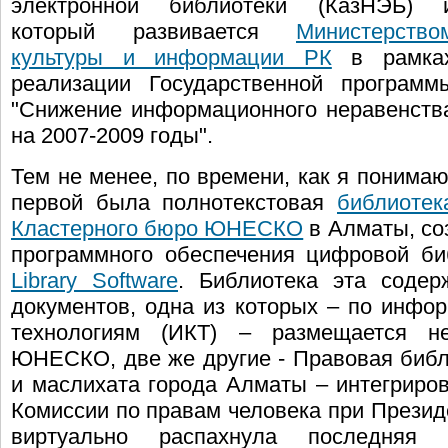
электронной библиотеки (КазНЭБ) 
который развивается
Министерство
культуры и информации РК
в рамка
реализации Государственной программ
"Снижение информационного неравенств
на 2007-2009 годы".
Тем не менее, по времени, как я понимаю
первой была полнотекстовая
библиотек
Кластерного бюро ЮНЕСКО
в Алматы, со
программного обеспечения цифровой би
Library Software
. Библиотека эта соде
документов, одна из которых – по инфо
технологиям (ИКТ) – размещается не
ЮНЕСКО, две же другие - Правовая библ
и маслихата города Алматы – интегрир
Комиссии по правам человека при Президе
виртуально распахнула последняя 