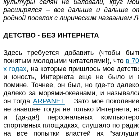
культуры селян не баловали, круг мо
расширялся – все дальше и дальше о
родной поселок с лирическим названием 
ДЕТСТВО - БЕЗ ИНТЕРНЕТА
Здесь требуется добавить (чтобы быт
понятым молодыми читателями!), что
в 70
х годах
, на которые пришлось мое детств
и юность, Интернета еще не было и 
помине. Точнее, он был, но где-то далеко
далеко за морями-океанами, и называлс
он тогда
ARPANET
… Зато мое поколение
не знавшее тогда не только Интернета, н
и (да-да!) персональных компьюте
спортивных площадках, слушало по рад
на все попытки властей их "заглушит