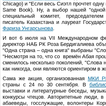
Chicago) и "Если весь Сиэтл прочтет одну кни
Same Book). Ну, а выбор нашей "одной
специальный комитет, председателем
писатель Казахстана и лауреат Государс
Фариза Унгарсынова
.
И вот 6 июля на VII Международном фе
директор НАБ РК Роза Бердигалиева объя
"Одна страна – одна книга" выбраны "Сл
"Несмотря на то, что со времён Абая прошл
сменилось несколько поколений, "Слова 
как никогда, они являются ориентиром в ж
Сама же акция, организованная
МКИ Р
страны с 24 по 30 сентября. В
библи
выставки и литературные беседы, музык
конкурсы чтецов. Авторитетные люди, в
абаеведы, госслужащие, волонтеры Кор