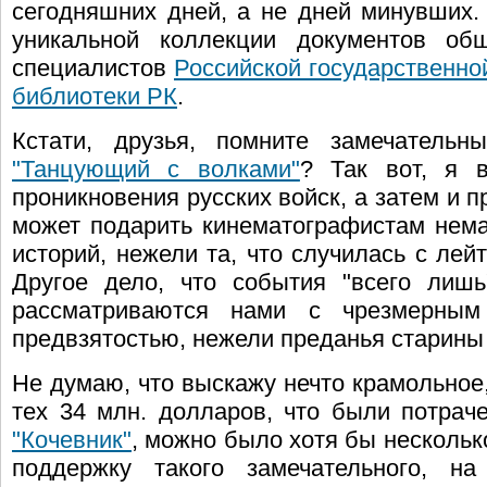
сегодняшних дней, а не дней минувших.
уникальной коллекции документов общ
специалистов
Российской государственно
библиотеки РК
.
Кстати, друзья, помните замечател
"Танцующий с волками"
? Так вот, я в
проникновения русских войск, а затем и
может подарить кинематографистам нем
историй, нежели та, что случилась с л
Другое дело, что события "всего лишь
рассматриваются нами с чрезмерны
предвзятостью, нежели преданья старин
Не думаю, что выскажу нечто крамольное,
тех 34 млн. долларов, что были потрач
"Кочевник"
, можно было хотя бы нескольк
поддержку такого замечательного, на