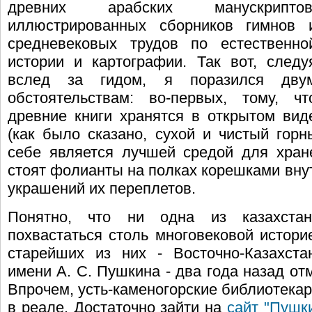
древних арабских манускриптов
иллюстрированных сборников гимнов 
средневековых трудов по естественно
истории и картографии. Так вот, следу
вслед за гидом, я поразился дву
обстоятельствам: во-первых, тому, чт
древние книги хранятся в открытом вид
(как было сказано, сухой и чистый гор
себе является лучшей средой для хранен
стоят фолианты на полках корешками вну
украшений их переплетов.
Понятно, что ни одна из казахста
похвастаться столь многовековой истори
старейших из них - Восточно-Казахста
имени А. С. Пушкина - два года назад от
Впрочем, усть-каменогорские библиотекар
в реале. Достаточно зайти на
сайт "Пушк