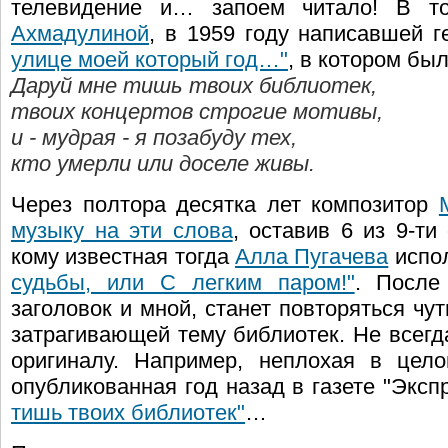
телевидение и… запоем читало! В 
Ахмадулиной
, в 1959 году написавшей 
улице моей который год…"
, в котором был
Даруй мне тишь твоих библиотек,
твоих концертов строгие мотивы,
и - мудрая - я позабуду тех,
кто умерли или доселе живы.
Через полтора десятка лет композитор
музыку на эти слова
, оставив 6 из 9-т
кому известная тогда
Алла Пугачева
испо
судьбы, или С легким паром!"
. После
заголовок и мной, станет повторяться чу
затрагивающей тему библиотек. Не всегда
оригиналу. Например, неплохая в цел
опубликованная год назад в газете "Эксп
тишь твоих библиотек"
…