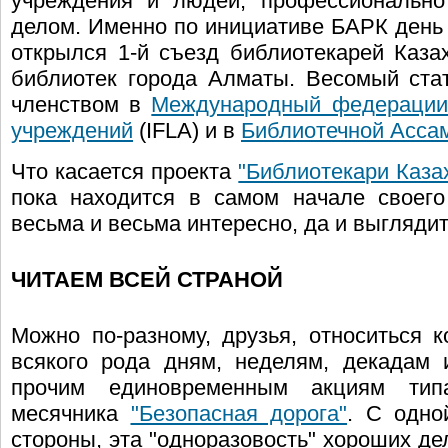
учреждения и людей, профессионально
делом. Именно по инициативе БАРК день 1
открылся 1-й съезд библиотекарей Казах
библиотек города Алматы. Весомый ста
членством в
Международный федерации 
учреждений
(IFLA) и в
Библиотечной Асса
Что касается проекта
"Библиотекари Каза
пока находится в самом начале своего
весьма и весьма интересно, да и выглядит
ЧИТАЕМ ВСЕЙ СТРАНОЙ
Можно по-разному, друзья, относиться к
всякого рода дням, неделям, декадам 
прочим единовременным акциям тип
месячника
"Безопасная дорога"
. С одно
стороны, эта "одноразовость" хороших де