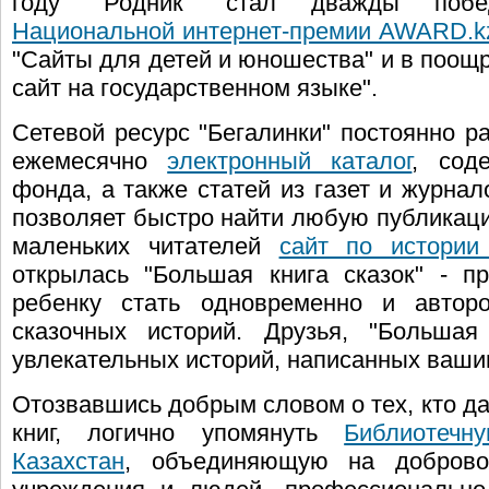
году "Родник" стал дважды побед
Национальной интернет-премии AWARD.k
"Сайты для детей и юношества" и в поощ
сайт на государственном языке".
Сетевой ресурс "Бегалинки" постоянно р
ежемесячно
электронный каталог
, сод
фонда, а также статей из газет и журна
позволяет быстро найти любую публикаци
маленьких читателей
сайт по истории
открылась "Большая книга сказок" - п
ребенку стать одновременно и автор
сказочных историй. Друзья, "Большая
увлекательных историй, написанных ваши
Отозвавшись добрым словом о тех, кто д
книг, логично упомянуть
Библиотечн
Казахстан
, объединяющую на добровол