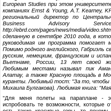
European Studies при этом университет
компаниях Ernst & Young, A.T. Kearney, K
региональный директор по Централ
Business Advisory Ser
http://ebrd.com/pages/news/media/video
сделанную в сентябре 2010 года, в кото
руководимая им программа помогает м
Помимо родного английского, Габриэль св
русским, немецким, французским и испа
Вьетнаме, России, 13 лет своей жи
Любимым местами называл пик Аман
Алатау, а также Красную площадь в Мос
куранты. Любимый тост: "За то, чтобы в
Михаила Булгакова). Любимая книга: "Ма
"Для меня полеты на параплане - эт
испробовать те возможности, которые о
есть такие красивые горы, то почему