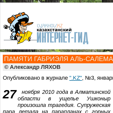
ПАМЯТИ ГАБРИЭЛЯ АЛЬ-САЛЕМА
© Александр ЛЯХОВ
Опубликовано в журнале
".KZ"
, №3, январь
27
ноября 2010 года в Алматинской
области в ущелье Ушконыр
произошла трагедия. Супружеская
пара летала на парапланах с горных