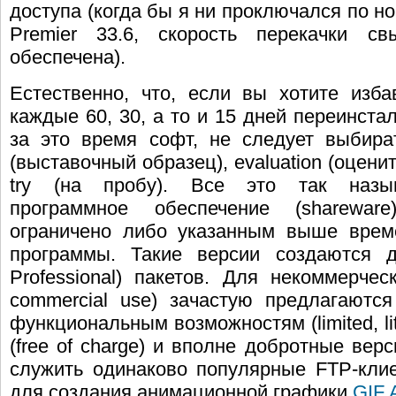
доступа (когда бы я ни проключался по но
Premier 33.6, скорость перекачки 
обеспечена).
Естественно, что, если вы хотите изба
каждые 60, 30, а то и 15 дней переинст
за это время софт, не следует выбир
(выставочный образец), evaluation (оцените
try (на пробу). Все это так назыв
программное обеспечение (shareware
ограничено либо указанным выше врем
программы. Такие версии создаются д
Professional) пакетов. Для некоммерчес
commercial use) зачастую предлагаются
функциональным возможностям (limited, l
(free of charge) и вполне добротные вер
служить одинаково популярные FTP-кл
для создания анимационной графики
GIF 