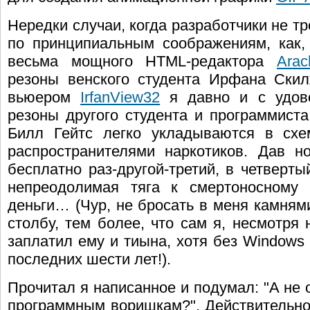
Нередки случаи, когда разработчики не т
по принципиальным соображениям, как, 
весьма мощного HTML-редактора
Arac
резоны венского студента Ирфана Ски
вьюером
IrfanView32
я давно и с удово
резоны другого студента и программиста
Билл Гейтс легко укладываются в схе
распространителями наркотиков. Дав но
бесплатно раз-другой-третий, в четверт
непреодолимая тяга к смертоносному 
деньги… (Чур, не бросать в меня камням
столбу, тем более, что сам я, несмотря 
заплатил ему и тиына, хотя без Windows
последних шести лет!).
Прочитал я написанное и подумал: "А не 
программным воришкам?". Действительно