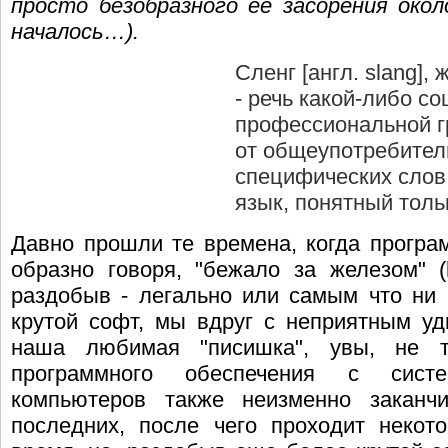
просто безобразного ее засорения око
началось…).
Сленг [англ. slang], ж
- речь какой-либо с
профессиональной 
от общеупотребител
специфических слов
язык, понятный толь
Давно прошли те времена, когда програм
образно говоря, "бежало за железом" (
раздобыв - легально или самым что ни 
крутой софт, мы вдруг с неприятным уд
наша любимая "писишка", увы, не 
программного обеспечения с сист
компьютеров также неизменно заканчи
последних, после чего проходит некото