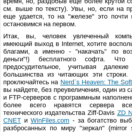
время, но, раздобыв еще более крутой с
см. выше по тексту). Увы, но, если на 
еще удается, то на "железе" это почти 
остановимся на первом.
Итак, вы, человек увлеченный комп
имеющий выход в Internet, хотите воспо
благами, а именно - "накачать" по во
деньги"!) бесплатного софта. Чт
предосудительное, учитывая далекие
большинства из читающих эти строки. 
проключайтесь на
Nerd`s Heaven: The Soft
вы найдете, без преувеличения, один из
и FTP-серверов с программным наполнени
более всего нравятся сервера все
технического издательства Ziff-Davis
ZD N
CNET
и
WinFiles.com
- за богатство выб
разбросанных по миру "зеркал" (mirror 