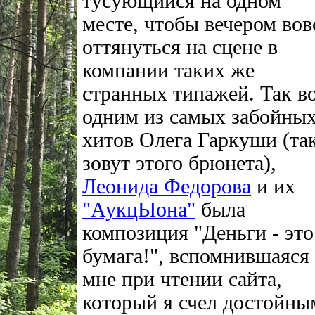
тусующийся на одном
месте, чтобы вечером во
оттянуться на сцене в
компании таких же
странных типажей. Так во
одним из самых забойны
хитов Олега Гаркуши (та
зовут этого брюнета),
Леонида Федорова
и их
"АукцЫона"
была
композиция "Деньги - это
бумага!", вспомнившаяся
мне при чтении сайта,
который я счел достойны