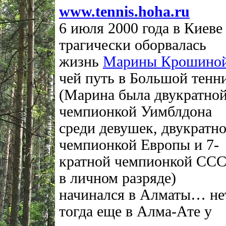
www.tennis.hoha.ru
6 июля 2000 года в Киеве
трагически оборвалась
жизнь
Марины Крошино
чей путь в Большой тенн
(Марина была двукратно
чемпионкой Уимблдона
среди девушек, двукратн
чемпионкой Европы и 7-
кратной чемпионкой СС
в личном разряде)
начинался в Алматы… не
тогда еще в Алма-Ате у