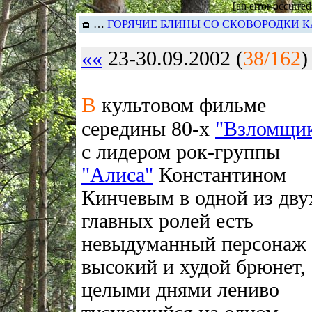
[an error occurred
…
ГОРЯЧИЕ БЛИНЫ СО СКОВОРОДКИ К
««
23-30.09.2002 (
38/162
В
культовом фильме
середины 80-х
"Взломщи
с лидером рок-группы
"Алиса"
Константином
Кинчевым в одной из дву
главных ролей есть
невыдуманный персонаж 
высокий и худой брюнет,
целыми днями лениво