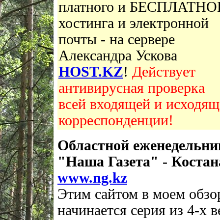
платного и БЕСПЛАТНО
хостинга и электронной
почты - на сервере
Александра Ускова
HOST.KZ
!
Действует
антивирусная проверка
всей входящей и исходящ
корреспонденции!
Областной еженедельни
"Наша Газета" - Костан
www.ng.kz
Этим сайтом в моем обзо
начинается серия из 4-х в