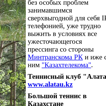
без особых проблем
занимавшимся
сверхвыгодной для себя I
телефонией, уже трудно
выжить в условиях все
ужесточающегося
прессинга со стороны
Минтранскома РК
и иже 
ним
"Казахтелекома"
.
Теннисный клуб "Алат
www.alatau.kz
Большой теннис в
Казахстане