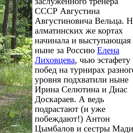
заслуженного тренера
СССР Августина
Августиновича Вельца. Н
алматинских же кортах
начинала и выступающая
ныне за Россию
Елена
Лиховцева
, чью эстафету
побед на турнирах разног
уровня подхватили ныне
Ирина Селютина и Диас
Доскараев. А ведь
подрастают (и уже
побеждают!) Антон
Цымбалов и сестры Мади