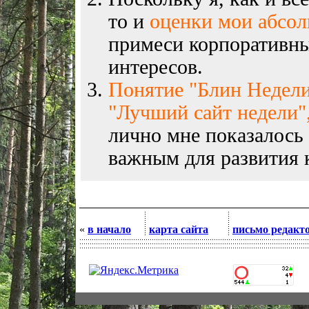
то и
оценки мои абсо
примеси корпоративны
интересов.
Понятие "Блин Недели
"Лучший сайт недели",
лично мне показалось
важным для развития к
«
в начало
карта сайта
письмо редакт