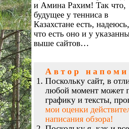
и Амина Рахим! Так что,
будущее у тенниса в
Казахстане есть, надеюсь
что есть оно и у указанн
выше сайтов…
А в т о р н а п о м и н
Поскольку сайт, в отл
любой момент может п
графику и тексты, пр
мои оценки действите
написания обзора!
Поскольку я, как и вс