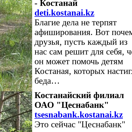
- Костанай
deti.kostanai.kz
Благие дела не терпят
афиширования. Вот почем
друзья, пусть каждый из
нас сам решит для себя, 
он может помочь детям
Костаная, которых настиг
беда…
Костанайский филиал
ОАО "Цеснабанк"
tsesnabank.kostanai.kz
Это сейчас "Цеснабанк"