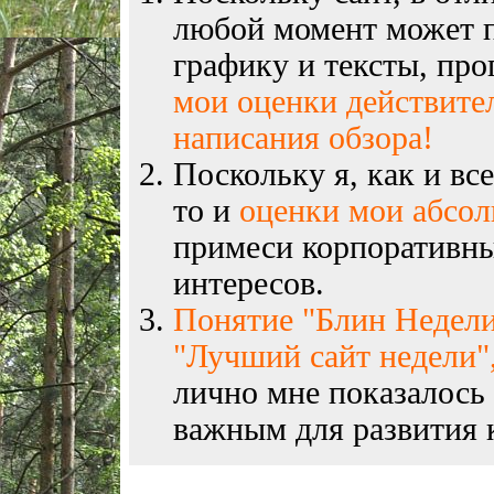
любой момент может п
графику и тексты, пр
мои оценки действите
написания обзора!
Поскольку я, как и вс
то и
оценки мои абсо
примеси корпоративны
интересов.
Понятие "Блин Недели
"Лучший сайт недели",
лично мне показалось
важным для развития к