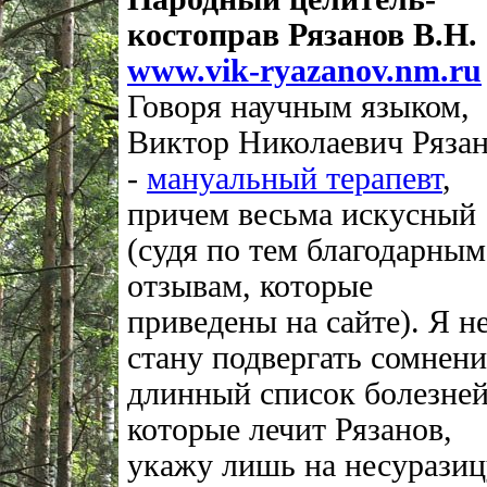
костоправ Рязанов В.Н.
www.vik-ryazanov.nm.ru
Говоря научным языком,
Виктор Николаевич Ряза
-
мануальный терапевт
,
причем весьма искусный
(судя по тем благодарным
отзывам, которые
приведены на сайте). Я н
стану подвергать сомнен
длинный список болезней
которые лечит Рязанов,
укажу лишь на несуразиц