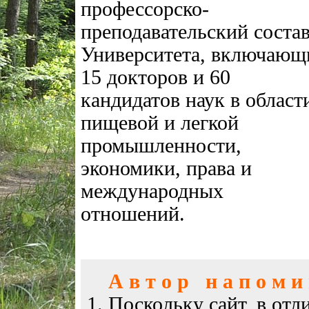
профессорско-
преподавательский соста
Университета, включающ
15 докторов и 60
кандидатов наук в област
пищевой и легкой
промышленности,
экономики, права и
международных
отношений.
А в т о р н а п о м и н
Поскольку сайт, в отл