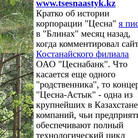
www.tsesnaastyk.kz
Кратко об истории
корпорации "Цесна"
я пи
в "Блинах" месяц назад,
когда комментировал сай
Костанайского филиала
ОАО "Цеснабанк". Что
касается еще одного
"родственника", то конце
"Цесна-Астык" - одна из
крупнейших в Казахстане
компаний, чьи предприят
обеспечивают полный
технологический цикл