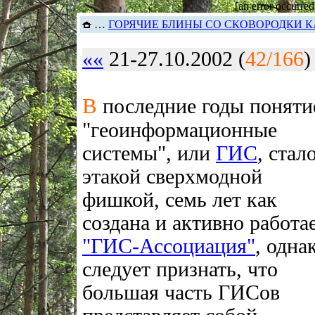
[an error occurred
…
ГОРЯЧИЕ БЛИНЫ СО СКОВОРОДКИ К
««
21-27.10.2002 (
42/166
В
последние годы поняти
"геоинформационные
системы", или
ГИС
, стал
этакой сверхмодной
фишкой, семь лет как
создана и активно работа
"ГИС-Ассоциация"
, одна
следует признать, что
большая часть ГИСов