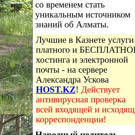
со временем стать
уникальным источником
знаний об Алматы.
Лучшие в Казнете услуги
платного и БЕСПЛАТНО
хостинга и электронной
почты - на сервере
Александра Ускова
HOST.KZ
!
Действует
антивирусная проверка
всей входящей и исходящ
корреспонденции!
Народный целитель-