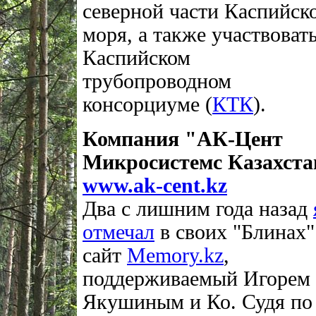
северной части Каспийск
моря, а также участвовать
Каспийском
трубопроводном
консорциуме (
КТК
).
Компания "АК-Цент
Микросистемс Казахста
www.ak-cent.kz
Два с лишним года назад
отмечал
в своих "Блинах"
сайт
Memory.kz
,
поддерживаемый Игорем
Якушиным и Ко. Судя по