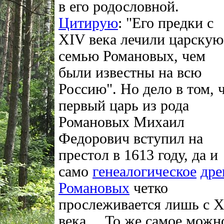
в его родословной.
Цитирую
: "Его предки с
XIV века лечили царскую
семью Романовых, чем
были известны на всю
Россию". Но дело в том, 
первый царь из рода
Романовых Михаил
Федорович вступил на
престол в 1613 году, да и
само
генеалогическое
дре
Романовых
четко
прослеживается лишь с 
века… То же самое можн