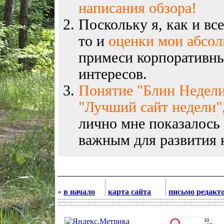
написания обзора!
Поскольку я, как и вс
то и
оценки мои абсо
примеси корпоративны
интересов.
Понятие "Блин Недели
"Лучший сайт недели",
лично мне показалось
важным для развития к
«
в начало
карта сайта
письмо редакт