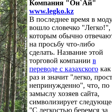
Компания "Он`Ай"
www.legko.kz
В последнее время в мод
вошло словечко "Легко!",
которым обычно отвечаю
на просьбу что-либо
сделать. Название этой
торговой компании
в
переводе с казахского
как
раз и значит "легко, прост
непринужденно", что, по
замыслу хозяев сайта,
символизирует следующе
"С легкостью беремся за