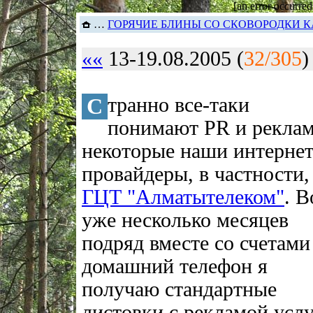
[an error occurred
…
ГОРЯЧИЕ БЛИНЫ СО СКОВОРОДКИ К
««
13-19.08.2005 (
32/305
С
транно все-таки
понимают PR и рекла
некоторые наши интернет
провайдеры, в частности,
ГЦТ "Алматытелеком"
. В
уже несколько месяцев
подряд вместе со счетами
домашний телефон я
получаю стандартные
листовки с рекламой усл