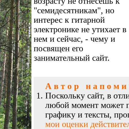
возрасту не отнесешь к
"семидесятникам", но
интерес к гитарной
электронике не утихает в
нем и сейчас, - чему и
посвящен его
занимательный сайт.
А в т о р н а п о м и н
Поскольку сайт, в отл
любой момент может п
графику и тексты, пр
мои оценки действите