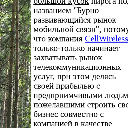
большой кусок
пирога по
названием "Бурно
развивающийся рынок
мобильной связи", потом
что компания
CellWireles
только-только начинает
захватывать рынок
телекоммуникационных
услуг, при этом делясь
своей прибылью с
предприимчивыми людьм
пожелавшими строить св
бизнес совместно с
компанией в качестве