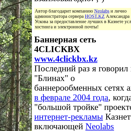
Автор благодарит компанию
Neolabs
и лично
администратора сервера
HOST.KZ
Александра
Ускова за предоставление лучших в Казнете ус
хостинга и электронной почты!
Баннерная сеть
4CLICKBX
www.4clickbx.kz
Последний раз я говорил 
"Блинах" о
баннерообменных сетях 
в феврале 2004 года
, когд
"большой тройке" проект
интернет-рекламы
Казнет
включающей
Neolabs