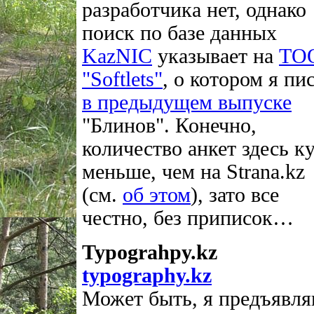
разработчика нет, однако
поиск по базе данных
KazNIC
указывает на
ТО
"Softlets"
, о котором я пи
в предыдущем выпуске
"Блинов". Конечно,
количество анкет здесь к
меньше, чем на Strana.kz
(см.
об этом
), зато все
честно, без приписок…
Typograhpy.kz
typography.kz
Может быть, я предъявл