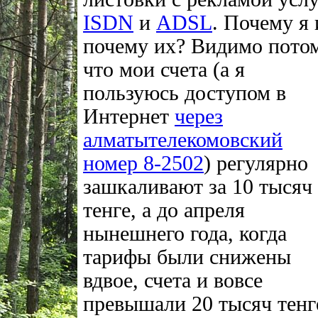
ISDN
и
ADSL
. Почему я 
почему их? Видимо потом
что мои счета (а я
пользуюсь доступом в
Интернет
через
алматытелекомовский
номер 8-2502
) регулярно
зашкаливают за 10 тысяч
тенге, а до апреля
нынешнего года, когда
тарифы были снижены
вдвое, счета и вовсе
превышали 20 тысяч тенг