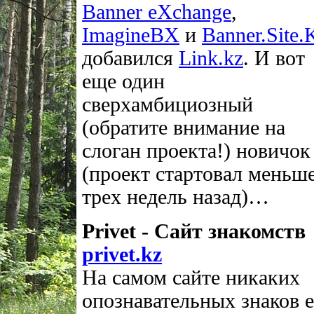
Banner eXchange
,
ImagineBX
и
Banner.Site.
добавился
Link.kz
. И вот
еще один
сверхамбициозный
(обратите внимание на
слоган проекта!) новичок
(проект стартовал меньш
трех недель назад)…
Privet - Сайт знакомств
privet.kz
На самом сайте никаких
опознавательных знаков е