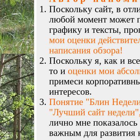
Поскольку сайт, в отл
любой момент может п
графику и тексты, пр
мои оценки действите
написания обзора!
Поскольку я, как и вс
то и
оценки мои абсо
примеси корпоративны
интересов.
Понятие "Блин Недели
"Лучший сайт недели",
лично мне показалось
важным для развития к