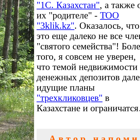
"1С. Казахстан"
, а также 
их "родителе" -
TOO
"3klik.kz"
. Оказалось, что
это еще далеко не все чл
"святого семейства"! Бол
того, я совсем не уверен,
что темой недвижимости
денежных депозитов дале
идущие планы
"трехкликовцев"
в
Казахстане и ограничатс
А в т о р н а п о м и н