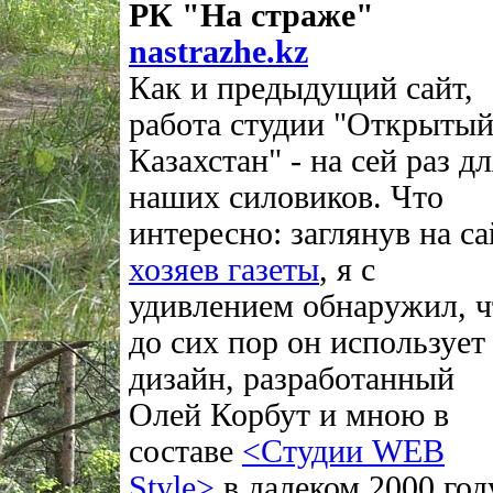
РК "На страже"
nastrazhe.kz
Как и предыдущий сайт,
работа студии "Открыты
Казахстан" - на сей раз д
наших силовиков. Что
интересно: заглянув на са
хозяев газеты
, я с
удивлением обнаружил, ч
до сих пор он использует
дизайн, разработанный
Олей Корбут и мною в
составе
<Студии WEB
Style>
в далеком 2000 год