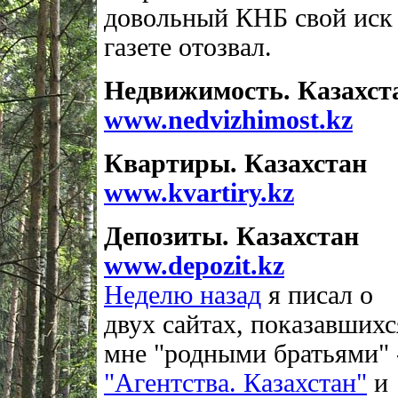
довольный КНБ свой иск
газете отозвал.
Недвижимость. Казахст
www.nedvizhimost.kz
Квартиры. Казахстан
www.kvartiry.kz
Депозиты. Казахстан
www.depozit.kz
Неделю назад
я писал о
двух сайтах, показавшихс
мне "родными братьями" 
"Агентства. Казахстан"
и