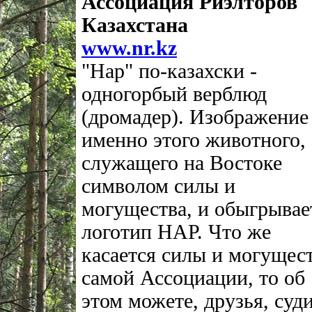
Ассоциация Риэлторов
Казахстана
www.nr.kz
"Нар" по-казахски -
одногорбый верблюд
(дромадер). Изображение
именно этого животного,
служащего на Востоке
символом силы и
могущества, и обыгрывае
логотип НАР. Что же
касается силы и могущес
самой Ассоциации, то об
этом можете, друзья, суд