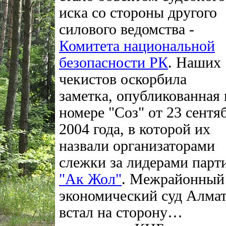
иска со стороны другого
силового ведомства -
Комитета национальной
безопасности РК
. Наших
чекистов оскорбила
заметка, опубликованная 
номере "Соз" от 23 сентя
2004 года, в которой их
назвали организаторами
слежки за лидерами парт
"Ак Жол"
. Межрайонный
экономический суд Алма
встал на сторону…