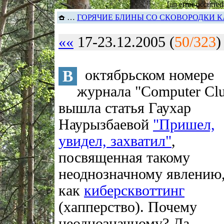
[an error occurred
…
ГОРЯЧИЕ БЛИНЫ СО СКОВОРОДКИ К
««
17-23.12.2005 (
50/323
В
октябрьском номере
журнала "Computer Cl
вышла статья Гаухар
Наурызбаевой
"Пришел,
увидел, захватил"
,
посвященная такому
неоднозначному явлению
как
киберсквоттинг
(хапперство). Почему
неоднозначному? Да