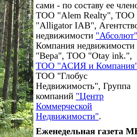
сами - по составу ее член
ТОО "Alem Realty", ТОО
"Alligator IAB", Агентств
недвижимости
"Абсолют
Компания недвижимости
"Вера", ТОО "Otay ink.",
ТОО "АСИЯ и Компания
ТОО "Глобус
Недвижимость", Группа
компаний
"Центр
Коммерческой
Недвижимости"
.
Еженедельная газета М