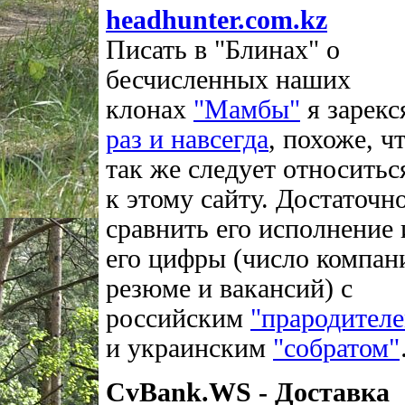
headhunter.com.kz
Писать в "Блинах" о
бесчисленных наших
клонах
"Мамбы"
я зарекс
раз и навсегда
, похоже, ч
так же следует относитьс
к этому сайту. Достаточн
сравнить его исполнение 
его цифры (число компан
резюме и вакансий) с
российским
"прародител
и украинским
"собратом"
CvBank.WS - Доставка