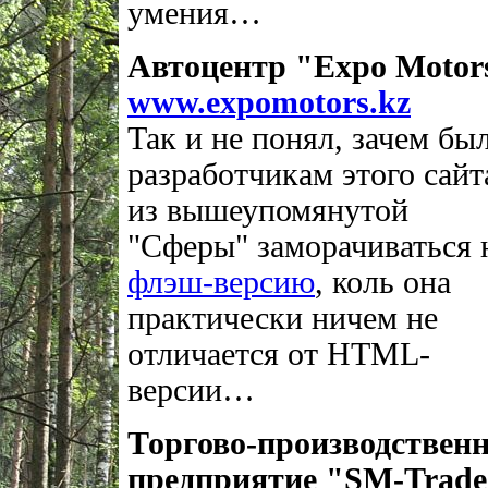
умения…
Автоцентр "Expo Motor
www.expomotors.kz
Так и не понял, зачем бы
разработчикам этого сайт
из вышеупомянутой
"Сферы" заморачиваться 
флэш-версию
, коль она
практически ничем не
отличается от HTML-
версии…
Торгово-производственн
предприятие "SM-Trad