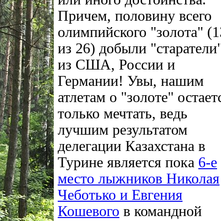
Причем, половину всего
олимпийского "золота" (1
из 26) добыли "старатели
из США, России и
Германии! Увы, нашим
атлетам о "золоте" остает
только мечтать, ведь
лучшим результатом
делегации Казахстана в
Турине является пока
6-е
место лыжников Николая
Чеботько и Евгения
Кошевого
в командной