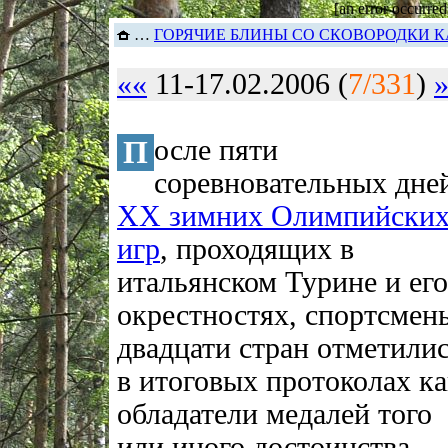
[an error occurred
…
ГОРЯЧИЕ БЛИНЫ СО СКОВОРОДКИ К
««
11-17.02.2006 (
7/331
)
П
осле пяти
соревновательных дне
XX зимних Олимпийски
игр
, проходящих в
итальянском Турине и его
окрестностях, спортсмен
двадцати стран отметили
в итоговых протоколах к
обладатели медалей того
или иного достоинства.