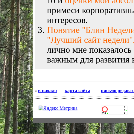
то и
оценки мои абсо
примеси корпоративны
интересов.
Понятие "Блин Недели
"Лучший сайт недели",
лично мне показалось
важным для развития к
«
в начало
карта сайта
письмо редакт