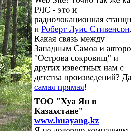
Web Site! Точно так же ка
РЛС - это и
радиолокационная станци
и
Роберт Луис Стивенсон
Какая связь между
Западным Самоа и автор
"Острова сокровищ" и
других известных нам с
детства произведений? Д
самая прямая
!
ТОО "Хуа Ян в
Казахстане"
www.huayang.kz
Я не доверяю компаниям,