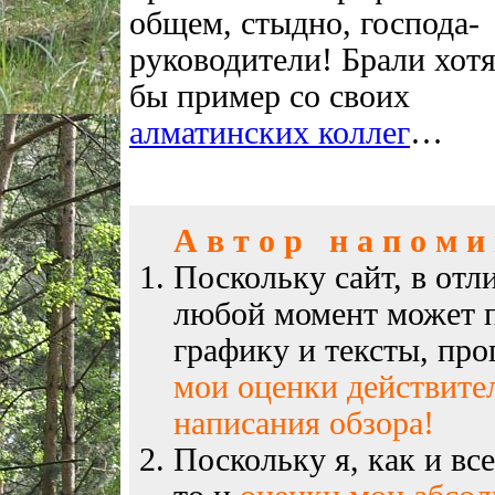
общем, стыдно, господа-
руководители! Брали хот
бы пример со своих
алматинских коллег
…
А в т о р н а п о м и н
Поскольку сайт, в отл
любой момент может п
графику и тексты, пр
мои оценки действите
написания обзора!
Поскольку я, как и вс