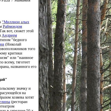
o Pizza"/"Мамамия"
ов
"Миллион алых
ом
Раймондом
 Так вот, сюжет этой
м
Андреем
отипом "бедного
ни
(Николай
новоположников того
рому критики
визм" или "наивное
по всему, тяготеет
орана, названного его
дай"
мольскому значку и
красующейся на
бразом хозяева хотят
целины
(ресторан
отеатром
ую в середине 50-х