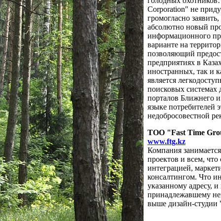
голодных охотников
Corporation" не прид
громогласно заявить,
абсолютно новый про
информационного про
варианте на территор
позволяющий предос
предприятиях в Казах
иностранных, так и к
является легкодоступ
поисковых системах 
порталов Ближнего и
языке потребителей э
недобросовестной р
ТОО "Fast Time Gr
www.ftg.kz
Компания занимается
проектов и всем, что
интеграцией, маркет
консалтингом. Что ин
указанному адресу, и
принадлежавшему не
выше дизайн-студи