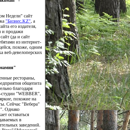
akhstan" -
ом Недели" сайт
ика
"Бизнес.KZ"
, а
айта его издателя,
и и продажи
сайт (да и сайт
бятами из интернет-
щейся, похоже, одним
ка веб-девелоперских
амамия"
ленные рестораны,
предприятия общепита
ельно благодаря
йн-студии "WEBBER",
яркие, похожие на
ты. Сейчас "Вебера"
". Однако
ает оставаться
даваемых в
ительных заведений.