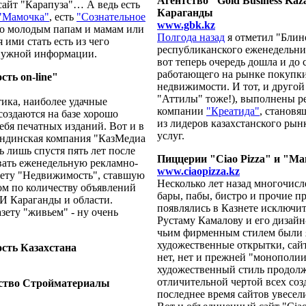
Агентство "Gold Business Kaz
сайт "Карапуза"… А ведь есть
Караганды
"Мамочка"
, есть
"Сознательное
www.gbk.kz
что молодым папам и мамам или
Полгода назад
я отметил "Блин
ими стать есть из чего
республиканского еженедельн
 нужной информации.
вот теперь очередь дошла и до с
работающего на рынке покупк
ть on-line"
недвижимости. И тот, и другой 
"Аттилы" тоже!), выполнены ре
тика, наиболее удачные
компании
"Креатида"
, становя
создаются на базе хорошо
из лидеров казахстанского рын
ебя печатных изданий. Вот и в
услуг.
андинская компания "КазМедиа
 лишь спустя пять лет после
Пиццерии "Ciao Pizza" и "М
авать еженедельную рекламно-
www.ciaopizza.kz
ету "Недвижимость", ставшую
Несколько лет назад многочис
ром по количеству объявлений
бары, пабы, бистро и прочие 
И Караганды и области.
появлялись в Казнете исключит
азету "живьем" - ну очень
Рустаму Камалову и его диза
чьим фирменным стилем были 
художественные открытки, сай
ость Казахстана
нет, нет и прежней "монополии
художественный стиль продолж
отличительной чертой всех соз
ьство Стройматериалы
последнее время сайтов увесел