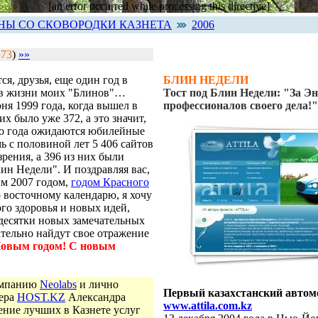
[an error occurred while processing this directive]
НЫ СО СКОВОРОДКИ КАЗНЕТА
2006
373
)
»»
ся, друзья, еще один год в
БЛИН НЕДЕЛИ
 в жизни моих "Блинов"…
Тост под Блин Недели: "За Эн
ня 1999 года, когда вышел в
профессионалов своего дела!"
 их было уже 372, а это значит,
го года ожидаются юбилейные
мь с половиной лет 5 406 сайтов
зрения, а 396 из них были
ин Недели". И поздравляя вас,
им 2007 годом,
годом Красного
 восточному календарю, я хочу
го здоровья и новых идей,
 десятки новых замечательных
ательно найдут свое отражение
овым годом! С новым
омпанию
Neolabs
и лично
Первый казахстанский автомо
вера
HOST.KZ
Александра
www.attila.com.kz
ение лучших в Казнете услуг