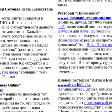
Вот и объединенный сайт "Cia
таков.
ки Сотовая связь Казахстана
Ресторан "Пиросмани"
www.pirosmani-restaurant.com
 когда сайты создаются в
Помните, друзья, хит 80-х год
IMHO!). Я специально
роз"
, написанный композитор
ие на субъективности данного
Паулсом
для
Аллы Пугачевой
?
 что алматинец Калыбек
песни вовсе не выдуман поэто
 иметь собственное мнение по
Вознесенским
: реальным прот
ого, чем он занимается в
художника" был
Нико Пиросма
 друзья, внимание на раздел
Пиросманашвили), один из ос
тв тёсок" (кстати, правильно
направления в живописи, кото
): этой своей "мамбасотней"
придумали название "примити
2006 года годовая поддержка
искусство". И к которому, судя 
ни в зоне KZ обходится в 3
(пока?) сайт алматинского рест
оразил меня даже больше, чем
именем…
,
год назад
"убивший" тему
 "Блинах".
Пивной ресторан "Алтын Би
www.altyn-bidai.kz
ness Online"
Не удивляйтесь, друзья, комсо
kz
прочей советской атрибутике, 
то у наших бизнесменов "от
страницах этого сайта: таким о
второй норовит назвать себя
передать образ
казахстанской 
евзирая на то, что перед ним
расположен по соседству с кин
 пробежала целая толпа
"Целинный"!), поднимать котор