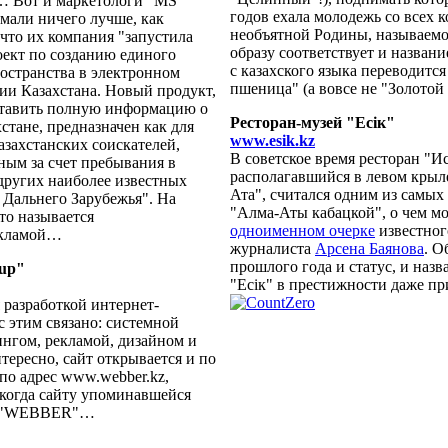
… Вот и маркетологи "MS
годов ехала молодежь со всех
умали ничего лучше, как
необъятной Родины, называем
 что их компания "запустила
образу соответствует и названи
ект по созданию единого
с казахского языка переводится
странства в электронном
пшеница" (а вовсе не "Золотой 
ии Казахстана. Новый продукт,
тавить полную информацию о
Ресторан-музей "Есiк"
стане, предназначен как для
www.esik.kz
азахстанских соискателей,
В советское время ресторан "И
ным за счет пребывания в
располагавшийся в левом крыл
других наиболее известных
Ата", считался одним из самы
 Дальнего Зарубежья". На
"Алма-Аты кабацкой", о чем м
то называется
одноименном очерке
известног
екламой…
журналиста
Арсена Баянова
. О
прошлого года и статус, и назв
oup"
"Есiк" в престижности даже пр
 разработкой интернет-
 с этим связано: системной
ингом, рекламой, дизайном и
тересно, сайт открывается и по
 по адрес www.webber.kz,
когда сайту упоминавшейся
и "WEBBER"…