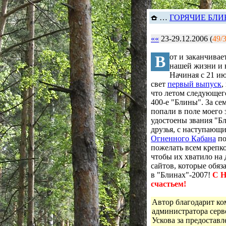
…
ГОРЯЧИЕ БЛИ
««
23-29.12.2006 (
49/
В
от и заканчивает
нашей жизни и
Начиная с 21 ию
свет
первый выпуск
,
что летом следующе
400-е "Блины". За се
попали в поле моего 
удостоены звания "Бл
друзья, с наступающ
Огненного Кабана
по
пожелать всем крепко
чтобы их хватило на
сайтов, которые обяз
в "Блинах"-2007!
С Н
счастьем!
Автор благодарит к
администратора сер
Ускова за предоставл