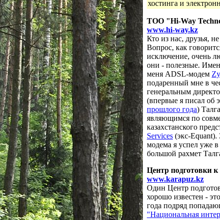
хостинга и электрон
ТОО "Hi-Way Techno
www.hi-way.kz
Кто из нас, друзья, 
Вопрос, как говоритс
исключение, очень л
они - полезные. Имен
меня ADSL-модем
Zy
подаренный мне в че
генеральным директо
(впервые я писал об
прошлого года
) Тал
являющимся по совме
казахстанского пред
Services
(экс-Equant).
модема я успел уже в
большой рахмет Талг
Центр подготовки к
www.karapuz.kz
Один Центр подготов
хорошо известен - эт
года подряд попадаю
"Национальная инте