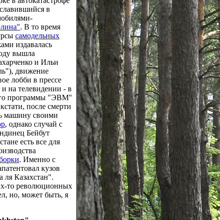
рке в автокатастрофе
ославившийся в
мобилями-
олина"
. В то время
урсы
самодельных
ами издавалась
году вышла
ахарченко и Ильи
ль"), движение
ое лобби в прессе
) и на телевидении - в
его программы "ЭВМ"
кстати, после смерти
ть машину своими
ор
, однако случай с
андинец Бейбут
стане есть все для
оизводства
сборки
. Именно с
апатентовал кузов
а ля Казахстан".
ких-то революционных
л, но, может быть, я