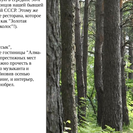
 концов нашей бывшей
ой СССР. Этому же
е ресторана, которое
 как "Золотая
колос"!).
ссык",
е гостиницы "Алма-
х престижных мест
ожно прочесть в
о музыканта и
бновив осенью
ание, и интерьер,
иобрел.