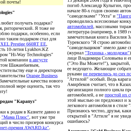
13 декабря 2004 года в Нью-Йо
ной почты!
погиб Александр Кулыгин, пр
начале 80-х годов своими авто
logies"
"самоделками" "Ухта" и
"Панг
проводились всесоюзные конк
не любит получать подарки?
автомобилей
, массовыми тираж
я, риторический. Я тоже не
литература (например, в 1989 
юблю подарки, особенно, если
замечательная книга Василия З
но таким подарком стал для
Туревского "Я строю автомоби
XEL Prestige 660RT EE
,
"самодельщиков" имело даже св
сть 10-летия Lyakhov.KZ
(журнал
"Техника - молодежи"
ром "Hi-Way Technologies"
лице Владимира Соловьева и 
 этой компании
в августе
("Это Вы Можете!"), закрытой, 
гатом Шажанбаевым,
ее ведущего. Желающие собра
стительству еще и директором
руками
не перевелись до сих п
ставительства
Orange Business
"Аттилой" особый. Ведь караг
 Замечательные качества нового
Амирбеков считает, что в Казах
 полной мере оценить, так что
организации полного цикла пр
ату!
автомобилей, а не
простой их 
этой мыслью он предложил и з
 родам "Карапуз"
легкового автомобиля в стиле "
Признаюсь честно, друзья, ка
ки к родам в Казнете давно и
открытий в "Аттиле" я не увиде
о
"Мама Плюс"
, вот уже три
ошибаюсь?
щий в число призеров конкурса
рнет-премия AWARD.kz"
.