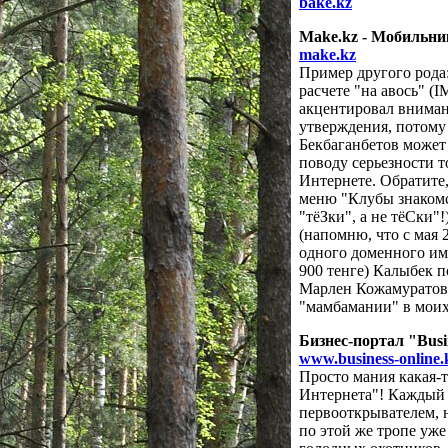
bake.kz
Make.kz - Мобильни
make.kz
Пример другого рода:
расчете "на авось" (
акцентировал вниман
утверждения, потому
Бекбаганбетов может
поводу серьезности т
Интернете. Обратите,
меню "Клубы знакомс
"тёЗки", а не тёСки"!
(напомню, что с мая 
одного доменного име
900 тенге) Калыбек п
Марлен Кожамуратов
"мамбамании" в моих
Бизнес-портал "Busi
www.business-online.
Просто мания какая-
Интернета"! Каждый 
первооткрывателем, н
по этой же тропе уже