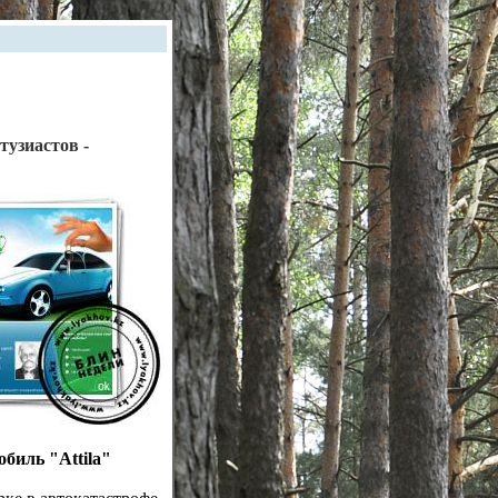
тузиастов -
биль "Attila"