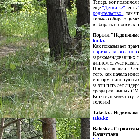
Теперь вот появился 
еще
"Детки.kz"
, есть
родительство"
, так 
только собирающимся 
выбирать в поисках
Портал "Недвижимос
kn.kz
Как показывает прак
порталы такого типа
зарекомендовавших с
данном случае караг
Проект" вышла в Сеть
того, как начала изд
информационную газ
за эти пять лет лиде
среди рекламных СМ
Кстати, я видел эту г
толстая!
Take.kz - Недвижим
take.kz
Bake.kz - Строител
Казахстана