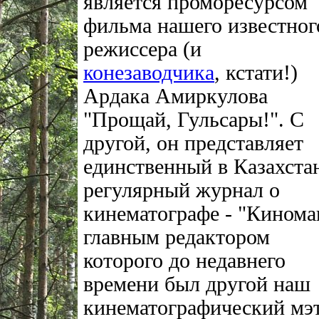
является проморесурсом
фильма нашего известног
режиссера (и
конезаводчика
, кстати!)
Ардака Амиркулова
"Прощай, Гульсары!". С
другой, он представляет
единственный в Казахста
регулярный журнал о
кинематографе - "Кинома
главным редактором
которого до недавнего
времени был другой наш
кинематографический мэ