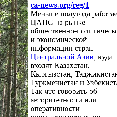
ca-news.org/reg/1
Меньше полугода работа
ЦАНС на рынке
общественно-политическ
и экономической
информации стран
Центральной Азии
, куда
входят Казахстан,
Кыргызстан, Таджикиста
Туркменистан и Узбекист
Так что говорить об
авторитетности или
оперативности