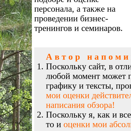
персонала, а также на
проведении бизнес-
тренингов и семинаров.
А в т о р н а п о м и н
Поскольку сайт, в отл
любой момент может п
графику и тексты, пр
мои оценки действите
написания обзора!
Поскольку я, как и вс
то и
оценки мои абсо