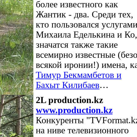
более известного как
Жантик - два. Среди тех,
кто пользовался услугам
Михаила Еделькина и Ко
значатся также такие
всемирно известные (без
всякой иронии!) имена, к
Тимур Бекмамбетов и
Бахыт Килибаев
…
2L production.kz
www.production.kz
Конкуренты "TVFormat.k
на ниве телевизионного