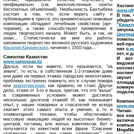
неофициально (см. многочисленные газеты
Хостинг
бесплатных объявлений). Необычность Бахтыбека
www.idh
состоит в том, что, если верить сайту и
В том, 
публикациям в прессе, его орнаментально-знаковые
убедит
композиции обладают лечебным свойством (арт-
"Казахт
терапия), а также способствуют проявлению в
запуск
людях творческого начала. Может быть, и так, не
Центро
знаю… Стилистически же мне его работы
помель
напомнили творчество великого русского художника
веб-про
Василия Кандинского
, начиная с 1910 года…
них
в и
нет, и 
Самоспас Казахстан
И вот
www.samospas.kz
видои
Друзья, если вы живете, что называется, "на
коллек
земле", то есть, в собственном 1-2-этажном доме
хостин
или даже на первых этажах городских многоэтажек,
звучит 
проблема экстренно покинуть его в случае пожара
площа
или
землетрясения
, как правило, не стоит. Другое
комму
дело, этажи от 3-го и выше, притом, что это "выше"
подключ
в современных условиях может достигать
нескольких десятков этажей! И, как показывает
Компан
опыт, у наших пожарных и спасателей не всегда
www.me
хватает этого самого опыта и умения, а то и
Читаю:
элементарной техники, чтобы обеспечивать
все ко
массовую эвакуацию людей из высотных бизнес-
включ
центров, гостиниц или жилых комплексов. Вот и
компью
получается по известной всем фразе "Спасение
MegaN
утопающих - дело рук самих утопающих", что