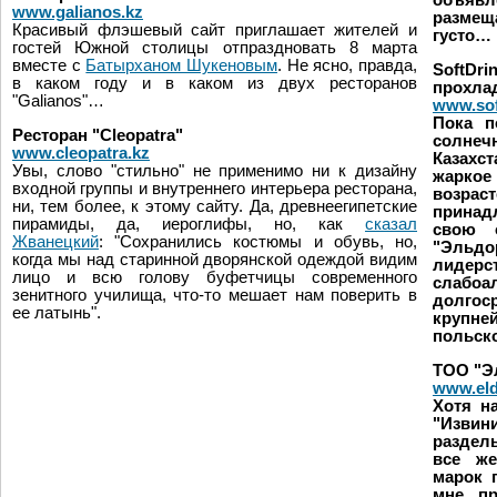
объявл
www.galianos.kz
размещ
Красивый флэшевый сайт приглашает жителей и
густо…
гостей Южной столицы отпраздновать 8 марта
вместе с
Батырханом Шукеновым
. Не ясно, правда,
SoftDr
в каком году и в каком из двух ресторанов
прохла
"Galianos"…
www.sof
Пока п
Ресторан "Cleopatra"
солне
www.cleopatra.kz
Казахст
Увы, слово "стильно" не применимо ни к дизайну
жаркое
входной группы и внутреннего интерьера ресторана,
возраст
ни, тем более, к этому сайту. Да, древнеегипетские
принад
пирамиды, да, иероглифы, но, как
сказал
свою о
Жванецкий
: "Сохранились костюмы и обувь, но,
"Эльд
когда мы над старинной дворянской одеждой видим
лидер
лицо и всю голову буфетчицы современного
слабоа
зенитного училища, что-то мешает нам поверить в
долго
ее латынь".
крупне
польск
ТОО "Э
www.eld
Хотя н
"Извин
раздел
все же
марок 
мне пр