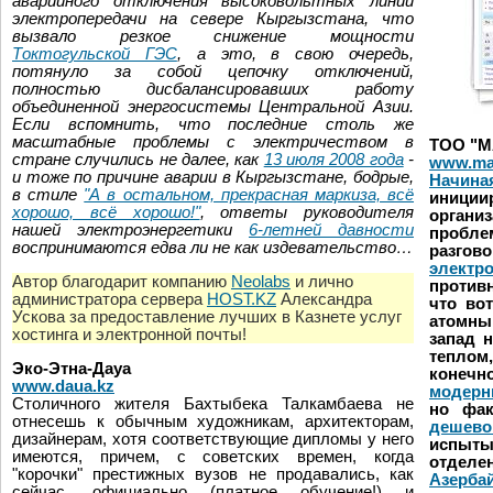
аварийного отключения высоковольтных линий
электропередачи на севере Кыргызстана, что
вызвало резкое снижение мощности
Токтогульской ГЭС
, а это, в свою очередь,
потянуло за собой цепочку отключений,
полностью дисбалансировавших работу
объединенной энергосистемы Центральной Азии.
Если вспомнить, что последние столь же
масштабные проблемы с электричеством в
ТОО "М
стране случились не далее, как
13 июля 2008 года
-
www.ma
и тоже по причине аварии в Кыргызстане, бодрые,
Начиная
в стиле
"А в остальном, прекрасная маркиза, всё
иници
хорошо, всё хорошо!"
, ответы руководителя
органи
нашей электроэнергетики
6-летней давности
пробле
воспринимаются едва ли не как издевательство…
разг
электр
Автор благодарит компанию
Neolabs
и лично
противн
администратора сервера
HOST.KZ
Александра
что во
Ускова за предоставление лучших в Казнете услуг
атомны
хостинга и электронной почты!
запад 
теплом
Эко-Этна-Дауа
конечн
www.daua.kz
модерн
Столичного жителя Бахтыбека Талкамбаева не
но фак
отнесешь к обычным художникам, архитекторам,
дешево
дизайнерам, хотя соответствующие дипломы у него
испыты
имеются, причем, с советских времен, когда
отдел
"корочки" престижных вузов не продавались, как
Азерба
сейчас, официально (платное обучение!) и