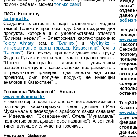
между 
помочь себе мы можем
только сами
!
связи".
отдель
ГИС г. Кокшетау
давно у
kartograf.kz
всё из 
Создание электронных карт становится модной
темой! Только в прошлом году были созданы два
menya
продукта, которые я с удовольствием отметил
посред
"Блином недели" - Электронная карта-справочник
www.me
"e-city Almaty"
(см.
в "Блинах"
) и
"MyCity.kz -
Наско
Интерактивные карты городов Казахстана"
(см.
в
Сексеб
"Блинах"
). Вот почему, при всем уважении к труду
поэтом
Федора Гусака и его коллег, как-то странно читать:
пользу
"Проект kartograf.kz является уникальной
сторон
разработкой группы казахстанских программистов.
востр
В результате примерно года работы над этим
сегодн
проектом, был получен продукт, не имеющий
пост
аналогов в Казахстане"…
соверш
испол
Гостиница "Mukammal" - Астана
останет
www.mukammal.kz
Я охотно верю всем тем словам, которыми хозяева
Torg24
гостиницы характеризуют своё детище ("Имя
Казахст
Мукаммаль в переводе с арабского языка означает
www.tor
– "Идеальная", "Совершенная". Отель "Мукаммаль"
Еще од
полностью оправдывает свое название"). А вот сайт
феврал
тянет, в лучшем случае, на троечку…
столиц
данны
Ресторан "Galianos"