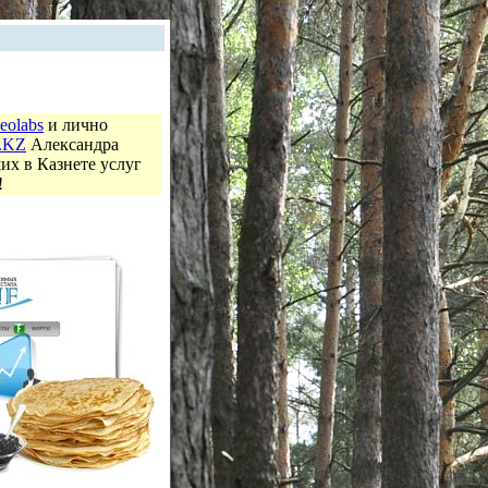
eolabs
и лично
.KZ
Александра
их в Казнете услуг
!