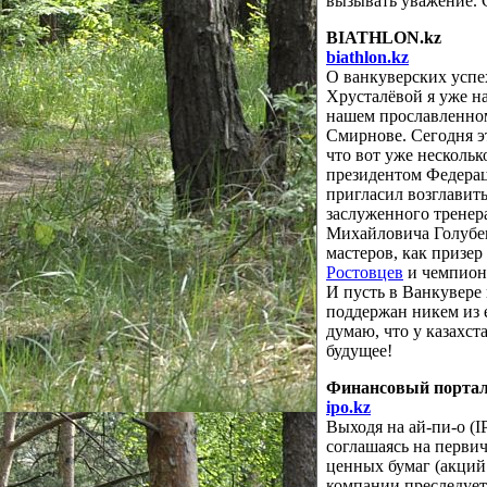
вызывать уважение. 
BIATHLON.kz
biathlon.kz
О ванкуверских успе
Хрусталёвой я уже н
нашем прославленно
Смирнове. Сегодня э
что вот уже нескольк
президентом Федерац
пригласил возглавит
заслуженного тренер
Михайловича Голубев
мастеров, как призе
Ростовцев
и чемпион
И пусть в Ванкувере
поддержан никем из 
думаю, что у казахст
будущее!
Финансовый портал
ipo.kz
Выходя на ай-пи-о (IPO,
соглашаясь на перви
ценных бумаг (акций
компании преследует