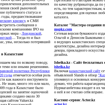
Претензии его авторам можно п
от привлечения дополнительных
по качеству рубрикатора да по 
еления своей рыночной
есть, по тем характеристикам, 
ние публичного статуса и
определящими для оценки люб
В годы, предшествовавшие
каталога.
ескому кризису
, в СМИ
встретить сообщения о
Каталог "Мастера создания 
нскими компаниями IPO на
mspkz.com
иржах мира -
Лондонской
,
Сетевая версия бумажного изда
онгской
… Тогда-то и был
Ольгой и Денисом Быковыми 
йчас, увы, несколько потерявший
о ведущих казахстанских специ
архитектуры, дизайна интерьер
декора, прикладного искусств
 в Казахстане
дизайна.
рошаем мы по всякому поводу,
Isheika.kz - Сайт бесплатных
и теми или иными решениями.
isheika.kz
равовой политики Республики
Включая
казахстанский сайт
се
020 годы
отмечается особая роль
объявлений Slandо в обзор
"Ка
сти как важного инструмента
упомянул и основных конкурент
 Не знаю, много это или мало,
думаю, что работа карагандин
009 года в Казахстане было
Нурмаганбетова входит в их чи
ицензий на занятие оценочной
о ней я не считаю себя вправе.
щиками создано около 30
Кастинг-сервис Actor.kz
щая сайтом Valuer.kz
actor.kz
лата Казахстанской