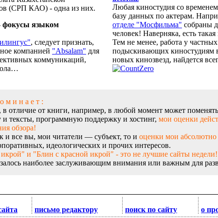
Любая киностудия со времене
в (СРП КАО) - одна из них.
базу данных по актерам. Напр
- фокусы языком
отделе "Мосфильма"
собраны д
человек! Наверняка, есть такая
илингус"
, следует признать,
Тем не менее, работа у частных
нное компанией
"Absalam"
для
подыскивающих киностудиям в
фективных коммуникаций,
новых кинозвезд, найдется всег
фола…
о м и н а е т :
, в отличие от книги, например, в любой момент может поменять
у и тексты, программную поддержку и хостинг,
мои оценки дейст
ия обзора!
к и все вы, мои читатели — субъект, то и
оценки мои абсолютно
рпоративных, идеологических и прочих интересов.
 икрой" и "Блин с красной икрой" - это не лучшие сайты недели!
залось наиболее заслуживающим внимания или важным для разв
сайта
письмо редактору
поиск по сайту
о пр