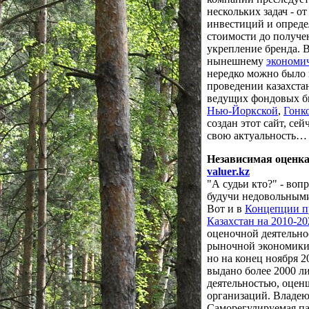
нескольких задач - 
инвестиций и опред
стоимости до получе
укрепление бренда. 
нынешнему
экономич
нередко можно было 
проведении казахста
ведущих фондовых б
Нью-Йоркской
,
Гонк
создан этот сайт, се
свою актуальность…
Независимая оценка
valuer.kz
"А судьи кто?" - воп
будучи недовольным
Вот и в
Концепции п
Казахстан на 2010-2
оценочной деятельно
рыночной экономики.
но на конец ноября 2
выдано более 2000 л
деятельностью, оцен
организаций. Владею
Саморегулируемая па