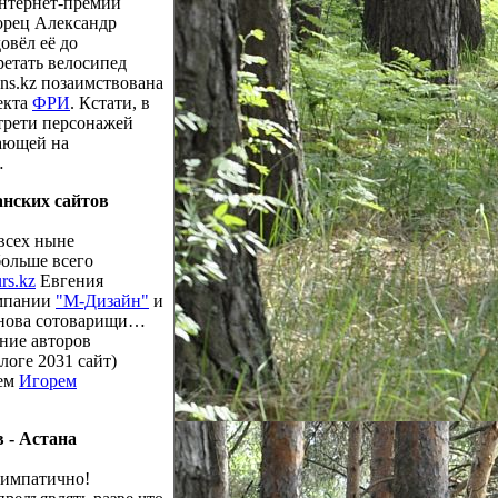
нтернет-премии
орец Александр
довёл её до
ретать велосипед
ons.kz позаимствована
екта
ФРИ
. Кстати, в
трети персонажей
ающей на
…
танских сайтов
 всех ныне
ольше всего
rs.kz
Евгения
мпании
"M-Дизайн"
и
нова сотоварищи…
ние авторов
логе 2031 сайт)
цем
Игорем
 - Астана
симпатично!