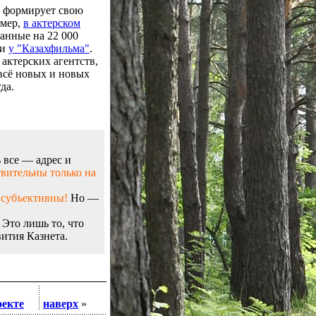
м формирует свою
имер,
в актерском
анные на 22 000
 и
у "Казахфильма"
.
 актерских агентств,
сё новых и новых
да.
 все — адрес и
вительны только на
 субъективны!
Но —
Это лишь то, что
ития Казнета.
оекте
наверх
»