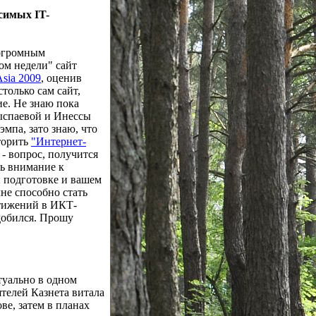
симых IT-
огромным
ом недели" сайт
Asia 2009
, оценив
столько сам сайт,
ие. Не знаю пока
ыспаевой и Инессы
мпа, зато знаю, что
торить
"Интернет-
- вопрос, получится
чь внимание к
 подготовке и вашем
лне способно стать
тижений в ИКТ-
 добился. Прошу
туально в одном
телей Казнета витала
ове, затем в планах