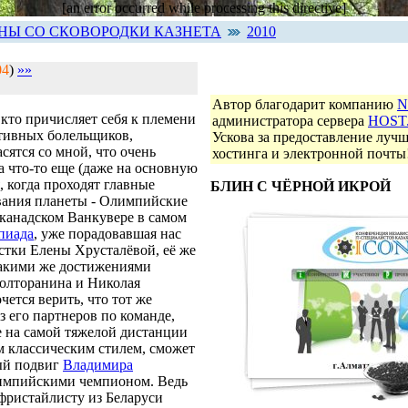
[an error occurred while processing this directive]
ИНЫ СО СКОВОРОДКИ КАЗНЕТА
2010
04
)
»»
Автор благодарит компанию
N
, кто причисляет себя к племени
администратора сервера
HOST
тивных болельщиков,
Ускова за предоставление лучш
асятся со мной, что очень
хостинга и электронной почты
а что-то еще (даже на основную
я, когда проходят главные
БЛИН С ЧЁРНОЙ ИКРОЙ
вания планеты - Олимпийские
 канадском Ванкувере в самом
пиада
, уже порадовавшая нас
стки Елены Хрусталёвой, её же
такими же достижениями
олторанина и Николая
чется верить, что тот же
з его партнеров по команде,
е на самой тяжелой дистанции
м классическим стилем, сможет
ый подвиг
Владимира
лимпийскими чемпионом. Ведь
 фристайлисту из Беларуси