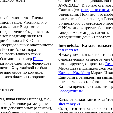
Спасибо, Асет!
Оргкомитета "Национальной и
AWARD.kz". И только степног
Саленко (см.
интервью с ним
) 
реализации. Понятно, что изоб
хах биатлонистки Елены
никто не собирался - идея Pers
аписал выше. Упомянул и о
у известного рунетовского про
м лыжнике Владимире
ФРИ можно встретить больше 
ти два имени объединяет то,
галереи Александра, насчитыв
о лет Владимир является
сегодняшний день 21 портрет
ии биатлона РК. Он и
ь сборную наших биатлонистов
Internets.kz - Каталог казахс
а России Александра
internets.kz
а, воспитавшего таких
Я уже упоминал как-то, что из
р Олимпийских игр
Павел
существующих каталогов мне б
ка мира Светлана Черноусова.
импонируют два проекта -
Resu
 почин Хрусталёвой не был
Меркушева и шымкентской ко
её партнеров по команде,
Каталог Kazakh.ru
Марата Ижа
анского биатлона - хорошее
Ещё один претендент на внима
интернет-проектов (пока в ката
Казнета представлен алматин
 IPO.kz
Бородихиным
.
 Initial Public Offering), т. е.,
Каталог казахстанских сайтов
чное публичное размещение
sites.fancy.kz
 или депозитарных расписок),
Смотрится этот каталог очень 
 своей целью решение сразу