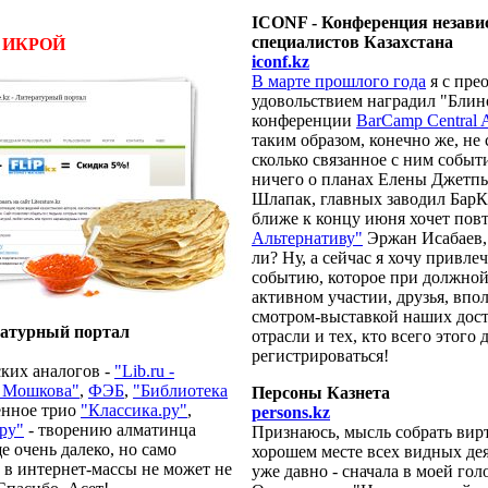
ICONF - Конференция незави
специалистов Казахстана
 ИКРОЙ
iconf.kz
В марте прошлого года
я с пре
удовольствием наградил "Блин
конференции
BarCamp Central 
таким образом, конечно же, не 
сколько связанное с ним событ
ничего о планах Елены Джетп
Шлапак, главных заводил БарКэ
ближе к концу июня хочет пов
Альтернативу"
Эржан Исабаев, 
ли? Ну, а сейчас я хочу привле
событию, которое при должной
активном участии, друзья, впо
смотром-выставкой наших дос
ературный портал
отрасли и тех, кто всего этого
регистрироваться!
ких аналогов -
"Lib.ru -
 Мошкова"
,
ФЭБ
,
"Библиотека
Персоны Казнета
енное трио
"Классика.ру"
,
persons.kz
ру"
- творению алматинца
Признаюсь, мысль собрать вир
 очень далеко, но само
хорошем месте всех видных дея
 в интернет-массы не может не
уже давно - сначала в моей гол