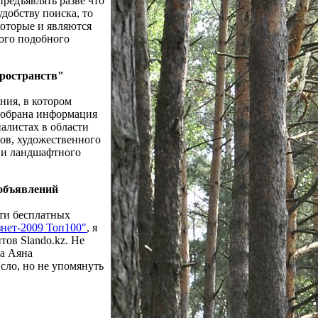
редъявлять разве что
удобству поиска, то
которые и являются
ого подобного
пространств"
ния, в котором
собрана информация
алистах в области
ов, художественного
а и ландшафтного
 объявлений
ти бесплатных
знет-2009 Топ100"
, я
ов Slando.kz. Не
ца Аяна
сло, но не упомянуть