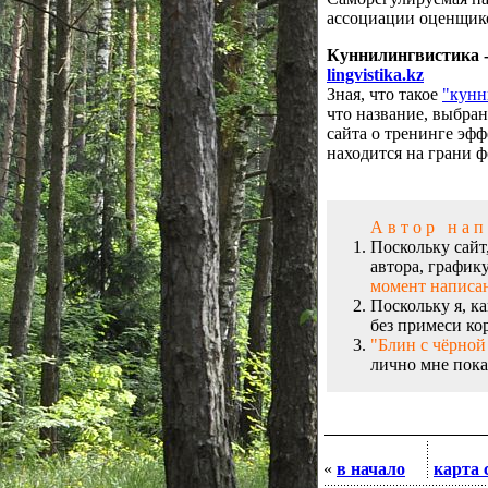
ассоциации оценщико
Куннилингвистика 
lingvistika.kz
Зная, что такое
"кунн
что название, выбра
сайта о тренинге эф
находится на грани 
А в т о р н а п 
Поскольку сайт
автора, график
момент написан
Поскольку я, ка
без примеси ко
"Блин с чёрной
лично мне пока
«
в начало
карта 