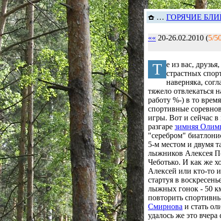
…
ГОРЯЧИЕ БЛ
««
20-26.02.2010 (
5/5
Т
е из вас, друзья
страстных спор
наверняка, согл
тяжело отвлекаться н
работу %-) в то врем
спортивные соревно
игры. Вот и сейчас в
разгаре
зимняя Олим
"серебром" биатлони
5-м местом и двумя 
лыжников Алексея П
Чеботько. И как же хо
Алексей или кто-то и
стартуя в воскресень
лыжных гонок - 50 к
повторить спортивн
Смирнова
и стать о
удалось же это вчера