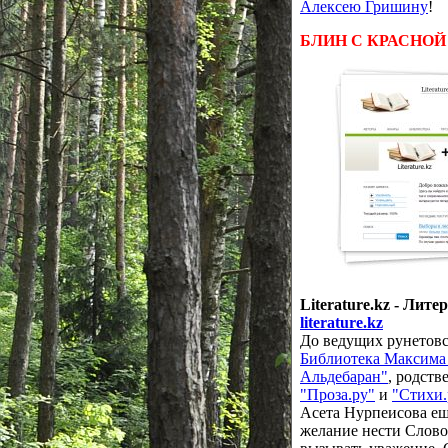
Алексею Гришину
!
БЛИН С КРАСНОЙ
Literature.kz - Лит
literature.kz
До ведущих рунетовс
Библиотека Максима
Альдебаран"
, родств
"Проза.ру"
и
"Стихи.
Асета Нурпеисова еще
желание нести Слово