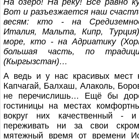
На озеро! На реку! Всё равно ку
Вот и разъезжается наш счастл
весям: кто - на Средиземное
Италия, Мальта, Кипр, Турция)
море, кто - на Адриатику (Хор
большая часть, по традиц
(Кыргызстан)…
А ведь и у нас красивых мест 
Капчагай, Балхаш, Алаколь, Боров
не перечислишь… Ещё бы доро
гостиницы на местах комфортн
вокруг них качественный -
переживать ни за свои скро
мятежный время от времени Ис