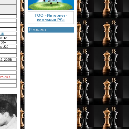
ТОО «Интернет-
компания PS»
Реклама
018
к U20
 50+
к U20
2, 2025)
нга 2400