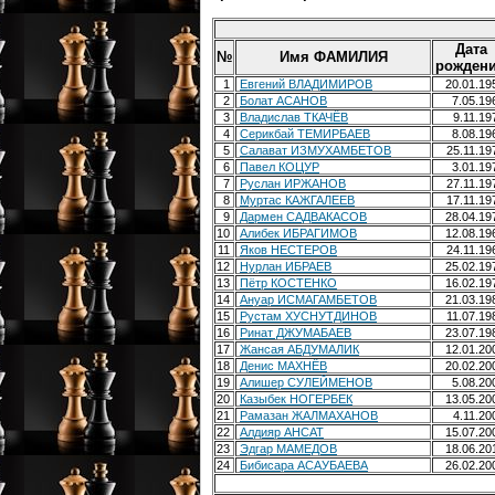
Дата
№
Имя ФАМИЛИЯ
рожден
1
Евгений ВЛАДИМИРОВ
20.01.1
2
Болат АСАНОВ
7.05.1
3
Владислав ТКАЧЁВ
9.11.1
4
Серикбай ТЕМИРБАЕВ
8.08.1
5
Салават ИЗМУХАМБЕТОВ
25.11.1
6
Павел КОЦУР
3.01.1
7
Руслан ИРЖАНОВ
27.11.1
8
Муртас КАЖГАЛЕЕВ
17.11.1
9
Дармен САДВАКАСОВ
28.04.1
10
Алибек ИБРАГИМОВ
12.08.1
11
Яков НЕСТЕРОВ
24.11.1
12
Нурлан ИБРАЕВ
25.02.1
13
Пётр КОСТЕНКО
16.02.1
14
Ануар ИСМАГАМБЕТОВ
21.03.1
15
Рустам ХУСНУТДИНОВ
11.07.1
16
Ринат ДЖУМАБАЕВ
23.07.1
17
Жансая АБДУМАЛИК
12.01.2
18
Денис МАХНЁВ
20.02.2
19
Алишер СУЛЕЙМЕНОВ
5.08.2
20
Казыбек НОГЕРБЕК
13.05.2
21
Рамазан ЖАЛМАХАНОВ
4.11.2
22
Алдияр АНСАТ
15.07.2
23
Эдгар МАМЕДОВ
18.06.2
24
Бибисара АСАУБАЕВА
26.02.2