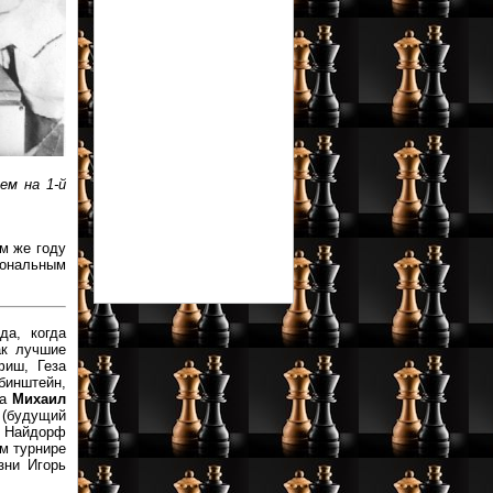
ем на 1-й
ом же году
зональным
да, когда
ак лучшие
фиш, Геза
бинштейн,
ра
Михаил
(будущий
ь Найдорф
ом турнире
зни Игорь