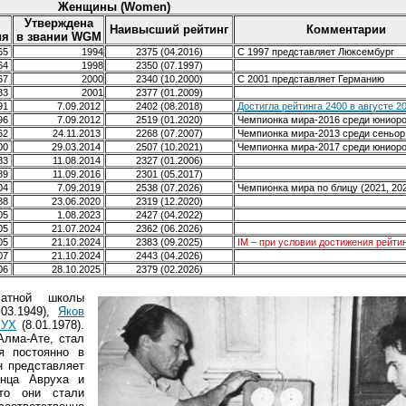
Женщины (Women)
Утверждена
Наивысший рейтинг
Комментарии
ия
в звании WGM
965
1994
2375 (04.2016)
С 1997 представляет Люксембург
964
1998
2350 (07.1997)
967
2000
2340 (10.2000)
С 2001 представляет Германию
983
2001
2377 (01.2009)
991
7.09.2012
2402 (08.2018)
Достигла рейтинга 2400 в августе 2
996
7.09.2012
2519 (01.2020)
Чемпионка мира-2016 среди юниоро
962
24.11.2013
2268 (07.2007)
Чемпионка мира-2013 среди сеньор
000
29.03.2014
2507 (10.2021)
Чемпионка мира-2017 среди юниоро
983
11.08.2014
2327 (01.2006)
989
11.09.2016
2301 (05.2017)
004
7.09.2019
2538 (07.2026)
Чемпионка мира по блицу (2021, 202
988
23.06.2020
2319 (12.2020)
005
1.08.2023
2427 (04.2022)
005
21.07.2024
2362 (06.2026)
005
21.10.2024
2383 (09.2025)
IM – при условии достижения рейти
007
21.10.2024
2443 (04.2026)
006
28.10.2025
2379 (02.2026)
матной школы
03.1949),
Яков
РУХ
(8.01.1978).
Алма-Ате, стал
я постоянно в
н представляет
инца Авруха и
то они стали