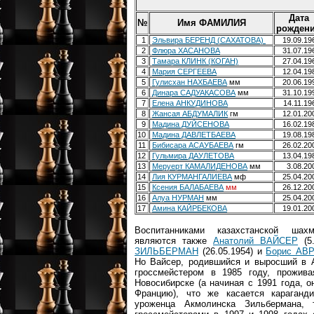
Дата
№
Имя ФАМИЛИЯ
рожден
1
Эльвира БЕРЕНД (САХАТОВА)
19.09.1
2
Флюра ХАСАНОВА
31.07.1
3
Тамара КЛИНК (КОГАН)
27.04.1
4
Мария СЕРГЕЕВА
12.04.1
5
Гулисхан НАХБАЕВА
мм
20.06.1
6
Динара САДУАКАСОВА
мм
31.10.1
7
Елена АНКУДИНОВА
14.11.1
8
Жансая АБДУМАЛИК
гм
12.01.2
9
Мадина ДУЙСЕНОВА
16.02.1
10
Мадина ДАВЛЕТБАЕВА
19.08.1
11
Бибисара АСАУБАЕВА
гм
26.02.2
12
Гульмира ДАУЛЕТОВА
13.04.1
13
Меруерт КАМАЛИДЕНОВА
мм
3.08.2
14
Лия КУРМАНГАЛИЕВА
мф
25.04.2
15
Ксения БАЛАБАЕВА
мм
26.12.2
16
Алуа НУРМАН
мм
25.04.2
17
Амина КАЙРБЕКОВА
19.01.2
Воспитанниками казахстанской шах
являются также
Анатолий ВАЙСЕР
(5.
ЗИЛЬБЕРМАН
(26.05.1954) и
Борис АВ
Но Вайсер, родившийся и выросший в 
гроссмейстером в 1985 году, прожива
Новосибирске (а начиная с 1991 года, о
Францию), что же касается караганд
уроженца Акмолинска Зильбермана, 