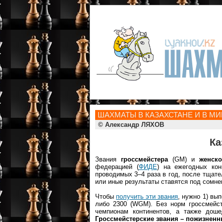
ШАХМАТЫ В КАЗАХСТАНЕ И В МИ
© Александр ЛЯХОВ
Ка
Звания
гроссмейстера
(GM) и
женско
федерацией (
ФИДЕ
) на ежегодных кон
проводимых 3–4 раза в год, после тщате
или иные результаты ставятся под сомне
Чтобы
получить эти звания
, нужно 1) вы
либо 2300 (WGM). Без норм гроссмейст
чемпионам континентов, а также дош
Гроссмейстерские звания – пожизненн