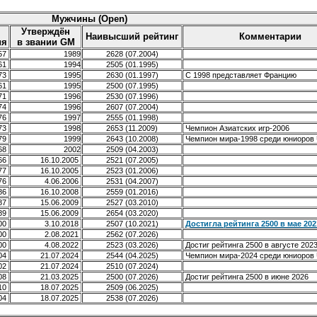
Мужчины (Open)
Утверждён
Наивысший рейтинг
Комментарии
ия
в звании GM
957
1989
2628 (07.2004)
961
1994
2505 (01.1995)
973
1995
2630 (01.1997)
С 1998 представляет Францию
961
1995
2500 (07.1995)
971
1996
2530 (07.1996)
974
1996
2607 (07.2004)
976
1997
2555 (01.1998)
973
1998
2653 (11.2009)
Чемпион Азиатских игр-2006
979
1999
2643 (10.2008)
Чемпион мира-1998 среди юниоров
968
2002
2509 (04.2003)
966
16.10.2005
2521 (07.2005)
977
16.10.2005
2523 (01.2006)
976
4.06.2006
2531 (04.2007)
986
16.10.2008
2559 (01.2016)
987
15.06.2009
2527 (03.2010)
989
15.06.2009
2654 (03.2020)
000
3.10.2018
2507 (10.2021)
Достигла рейтинга 2500 в мае 202
000
2.08.2021
2562 (07.2026)
000
4.08.2022
2523 (03.2026)
Достиг рейтинга 2500 в августе 202
004
21.07.2024
2544 (04.2025)
Чемпион мира-2024 среди юниоров
002
21.07.2024
2510 (07.2024)
008
21.03.2025
2500 (07.2026)
Достиг рейтинга 2500 в июне 2026
010
18.07.2025
2509 (06.2025)
004
18.07.2025
2538 (07.2026)