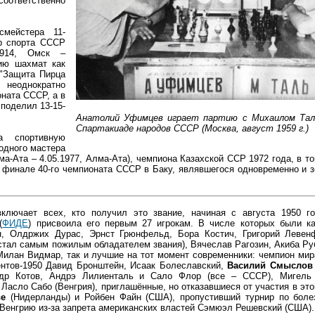
соответственно
смейстера 11-
р спорта СССР
1914, Омск –
рию шахмат как
 "Защита Пирца
неоднократно
ната СССР, а в
поделил 13-15-
Анатолий Уфимцев играет партию с Михаилом Тал
Спартакиаде народов СССР (Москва, август 1959 г.)
а спортивную
одного мастера
ма-Ата – 4.05.1977, Алма-Ата), чемпиона Казахской ССР 1972 года, в т
в финале 40-го чемпионата СССР в Баку, являвшегося одновременно и 
ключает всех, кто получил это звание, начиная с августа 1950 го
(
ФИДЕ
) присвоила его первым 27 игрокам. В числе которых были к
, Олдржих Дурас, Эрнст Грюнфельд, Бора Костич, Григорий Левен
 стал самым пожилым обладателем звания), Вячеслав Рагозин, Акиба Ру
Милан Видмар, так и лучшие на тот момент современники: чемпион ми
ентов-1950 Давид Бронштейн, Исаак Болеславский,
Василий Смыслов
ндр Котов, Андрэ Лилиенталь и Сало Флор (все – СССР), Мигел
 Ласло Сабо (Венгрия), приглашённые, но отказавшиеся от участия в эт
ве
(Нидерланды) и Ройбен Файн (США), пропустивший турнир по боле
 Венгрию из-за запрета американских властей Сэмюэл Решевский (США).