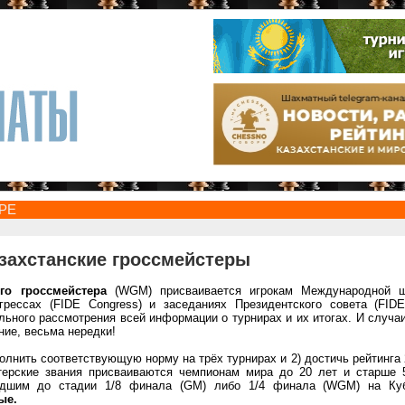
РЕ
захстанские гроссмейстеры
го гроссмейстера
(WGM) присваивается игрокам Международной ш
грессах (FIDE Congress) и заседаниях Президентского совета (FIDE 
льного рассмотрения всей информации о турнирах и их итогах. И случаи
ние, весьма нередки!
полнить соответствующую норму на трёх турнирах и 2) достичь рейтинга
ерские звания присваиваются чемпионам мира до 20 лет и старше 5
едшим до стадии 1/8 финала (GM) либо 1/4 финала (WGM) на Ку
ые.