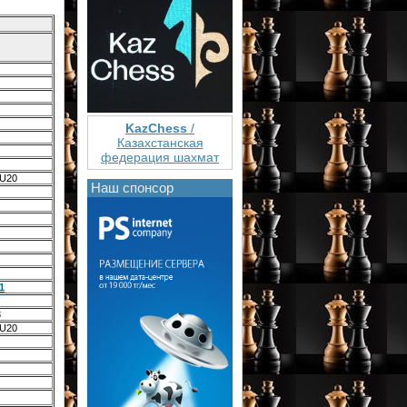
KazChess
/
Казахстанская
федерация шахмат
 U20
Наш спонсор
1
3
 U20