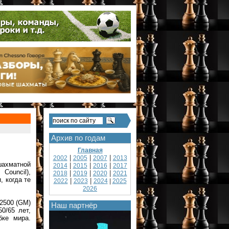
Архив по годам
Главная
|
|
|
2002
2005
2007
2013
ахматной
|
|
|
2014
2015
2016
2017
Council),
|
|
|
2018
2019
2020
2021
, когда те
|
|
2022
2023
2024
|
2025
2026
 2500 (GM)
Наш партнёр
0/65 лет,
бке мира.