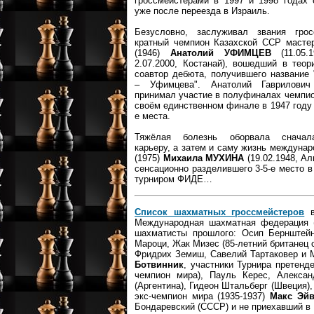
гроссмейстерами в 1997 и 1998 годах 
уже после переезда в Израиль.
Безусловно, заслуживал звания грос
кратный чемпион Казахской ССР масте
(1946)
Анатолий УФИМЦЕВ
(11.05.
2.07.2000, Костанай), вошедший в тео
соавтор дебюта, получившего название
– Уфимцева". Анатолий Гаврилович 
принимал участие в полуфиналах чемпио
своём единственном финале в 1947 году 
е места.
Тяжёлая болезнь оборвала сначал
карьеру, а затем и саму жизнь междунар
(1975)
Михаила МУХИНА
(19.02.1948, Ал
сенсационно разделившего 3-5-е место 
турниром ФИДЕ…
Список шахматных гроссмейстеров
в
Международная шахматная федерация 
шахматисты прошлого: Осип Бернштейн
Мароци, Жак Мизес (85-летний британец
Фридрих Земиш, Савелий Тартаковер и 
Ботвинник
, участники Турнира претенд
чемпион мира), Пауль Керес, Алекса
(Аргентина), Гидеон Штальберг (Швеция),
экс-чемпион мира (1935-1937)
Макс Эй
Бондаревский (СССР) и не приехавший в