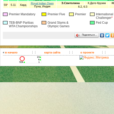
Э.Свитолина
К.Дате-Крумм
Н
Royal Indian Open
59
*
5.11
Хард
Пуна, Индия
6:2, 6:3
Premier Mandatory
Premier Five
Premier
International
Challenger
*
TEB-BNP Paribas
Grand Slams &
Fed Cup
WTA Championships
Olympic Games
Поделиться…
«
в начало
карта сайта
о проекте