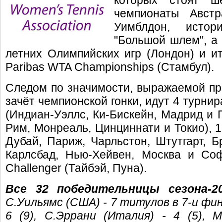
которых стоят ш
чемпионаты Авст
Уимблдон, истор
"Большой шлем", а
летних Олимпийских игр (Лондон) и и
Paribas WTA Championships (Стамбул).
Следом по значимости, выражаемой пр
зачёт чемпионской гонки, идут 4 турнир
(Индиан-Уэллс, Ки-Бискейн, Мадрид и Пе
Рим, Монреаль, Цинциннати и Токио), 1
Дубай, Париж, Чарльстон, Штутгарт, Б
Карлсбад, Нью-Хейвен, Москва и София
Challenger (Тайбэй, Пуна).
Все 32 победительницы сезона-2
С.Уильямс (США) - 7 титулов в 7-и фин
6 (9), С.Эррани (Италия) - 4 (5), М