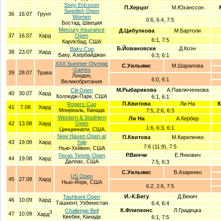
Sony Ericsson
П.Херцог
М.Юханссон
Swedish Open
36
16.07
Грунт
Women
0:6, 6:4, 7:5
Бостад, Швеция
Mercury Insurance
Д.Цибулкова
М.Бартоли
37
16.07
Хард
Open
6:1, 7:5
Карлсбад, США
Б.Йовановски
Д.Коэн
Baku Cup
38
23.07
Хард
Баку, Азербайджан
6:3, 6:1
XXX Summer Olympic
С.Уильямс
М.Шарапова
Games
39
28.07
Трава
Лондон,
6:0, 6:1
Великобритания
М.Рыбарикова
А.Павлюченкова
Citi Open
40
30.07
Хард
Колледж-Парк, США
6:1, 6:1
П.Квитова
Ли На
К
Rogers Cup
41
7.08
Хард
Монреаль, Канада
7:5, 2:6, 6:3
Western & Southern
Ли На
А.Кербер
42
13.08
Хард
Open
1:6, 6:3, 6:1
Цинциннати, США
New Haven Open at
П.Квитова
М.Кириленко
43
19.08
Хард
Yale
7:6 (11:9), 7:5
Нью-Хейвен, США
Р.Винчи
Е.Янкович
Texas Tennis Open
44
19.08
Хард
Даллас, США
7:5, 6:3
С.Уильямс
В.Азаренко
US Open
45
27.08
Хард
Нью-Йорк, США
6:2, 2:6, 7:5
И.-К.Бегу
Д.Векич
Tashkent Open
46
10.09
Хард
Ташкент, Узбекистан
6:4, 6:4
К.Флипкенс
Л.Градецка
Challenge Bell
З
47
10.09
Хард
Квебек, Канада
6:1, 7:5