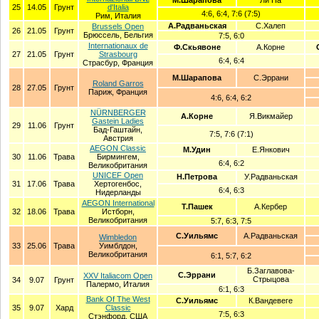
М.Шарапова
Ли На
25
14.05
Грунт
d'Italia
4:6, 6:4, 7:6 (7:5)
Рим, Италия
А.Радваньская
С.Халеп
Brussels Open
26
21.05
Грунт
Брюссель, Бельгия
7:5, 6:0
Internationaux de
Ф.Скьявоне
А.Корне
27
21.05
Грунт
Strasbourg
6:4, 6:4
Страсбур, Франция
М.Шарапова
С.Эррани
Roland Garros
28
27.05
Грунт
Париж, Франция
4:6, 6:4, 6:2
NÜRNBERGER
А.Корне
Я.Викмайер
Gastein Ladies
29
11.06
Грунт
Бад-Гаштайн,
7:5, 7:6 (7:1)
Австрия
AEGON Classic
М.Удин
Е.Янкович
30
11.06
Трава
Бирмингем,
6:4, 6:2
Великобритания
UNICEF Open
Н.Петрова
У.Радваньская
31
17.06
Трава
Хертогенбос,
6:4, 6:3
Нидерланды
AEGON International
Т.Пашек
А.Кербер
32
18.06
Трава
Истборн,
Великобритания
5:7, 6:3, 7:5
С.Уильямс
А.Радваньская
Wimbledon
33
25.06
Трава
Уимблдон,
Великобритания
6:1, 5:7, 6:2
Б.Заглавова-
С.Эррани
XXV Italiacom Open
Стрыцова
34
9.07
Грунт
Палермо, Италия
6:1, 6:3
Bank Of The West
С.Уильямс
К.Вандевеге
35
9.07
Хард
Classic
7:5, 6:3
Стэнфорд, США