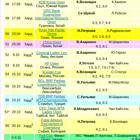
К.Возняцки
К.Канепи
KDB Korea Open
48
17.09
Хард
Сеул, Южная Корея
6:1, 6:0
GRC Bank
Се Шувэй
Л.Робсон
Guangzhou
49
17.09
Хард
International Women's
Open
6:3, 5:7, 6:4
Гуанчжоу, Китай
Toray Pan Pacific
Н.Петрова
А.Радваньская
50
23.09
Хард
Tennis
6:0, 1:6, 6:3
Токио, Япония
В.Азаренко
М.Шарапова
China Open
51
29.09
Хард
Пекин, Китай
6:3, 6:1
В.Азаренко
Ю.Гёргес
Generali Ladies Linz
З
52
8.10
Хард
Линц, Австрия
6:3, 6:4
Х.Уотсон
Чан Кайчэнь
HP Open
53
8.10
Хард
Осака, Япония
7:5, 5:7, 7:6 (7:4)
К.Возняцки
С.Стосур
Kremlin Cup
З
54
15.10
Хард
Москва, Россия
6:2, 4:6, 7:5
BGL BNP Paribas
В.Уильямс
М.Никулеску
Luxembourg Open
З
55
15.10
Хард
Люксембург,
6:2, 6:3
Люксембург
TEB-BNP Paribas
С.Уильямс
М.Шарапова
З
56
23.10
WTA Championships
Хард
6:4, 6:3
Стамбул, Турция
OEC Taipei WTA
К.Младенович
Чан Кайчэнь
57
*
29.10
Хард
Ladies Open
6:4, 6:3
Тайбэй, Кит. Тайбэй
Qatar Airways
Н.Петрова
К.Возняцки
Tournament of
З
58
30.10
Хард
Champions
6:2, 6:1
София, Болгария
Fed Cup
. Финал
WG:
Чехия
(П.Квитова, Л.Шафаржова, А.
3-4.11
Прага, Чехия
Б.Йов