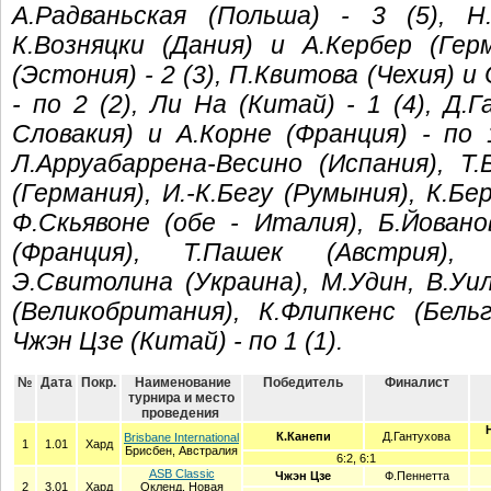
А.Радваньская (Польша) - 3 (5), Н
К.Возняцки (Дания) и А.Кербер (Гер
(Эстония) - 2 (3), П.Квитова (Чехия) 
- по 2 (2), Ли На (Китай) - 1 (4), Д.
Словакия) и А.Корне (Франция) - по 1
Л.Арруабаррена-Весино (Испания), Т
(Германия), И.-К.Бегу (Румыния), К.Бе
Ф.Скьявоне (обе - Италия), Б.Йовано
(Франция), Т.Пашек (Австрия), 
Э.Свитолина (Украина), М.Удин, В.Уи
(Великобритания), К.Флипкенс (Бель
Чжэн Цзе (Китай) - по 1 (1).
№
Дата
Покр.
Наименование
Победитель
Финалист
турнира и место
проведения
К.Канепи
Д.Гантухова
Brisbane International
1
1.01
Хард
Брисбен, Австралия
6:2, 6:1
ASB Classic
Чжэн Цзе
Ф.Пеннетта
2
3.01
Хард
Окленд, Новая