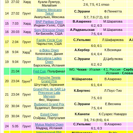
13
27.02
Хард
Куала-Лумпур,
2:6, 7:5, 4:1 отказ
Малайзия
Abierto Mexicano
С.Эррани
Ф.Пеннетта
14
27.02
Грунт
Telcel
Акапулько, Мексика
5:7, 7:6 (7:2), 6:0
В.Азаренко
М.Шарапова
BNP Paribas Open
15
7.03
Хард
Индиан-Уэллс, США
6:2, 6:3
А.Радваньская
М.Шарапова
Sony Ericsson Open
16
20.03
Хард
Ки-Бискейн, США
7:5, 6:4
С.Уильямс
Л.Шафаржова
А.
Family Circle Cup
17
2.04
Грунт
Чарльстон, США
6:0, 6:1
А.Кербер
К.Возняцки
e-Boks Open
З
18
9.04
Хард
Копенгаген, Дания
6:4, 6:4
Barcelona Ladies
С.Эррани
Д.Цибулкова
19
9.04
Грунт
Open
6:2, 6:2
Барселона, Испания
WG:
Чехия
- Италия - 4:1, Россия -
Серб
21.04
Fed Cup
. Полуфинал
Испания -
Слова
Porsche Tennis
М.Шарапова
В.Азаренко
З
20
23.04
Grand Prix
Грунт
Штутгарт, Германия
6:1, 6:4
Grand Prix de SAR La
К.Бертенс
Л.Поус-Тио
Princesse Lalla
21
23.04
Грунт
Meryem
7:5, 6:0
Фес, Марокко
С.Эррани
Е.Веснина
Budapest Grand Prix
22
30.04
Грунт
Будапешт, Венгрия
7:5, 6:4
К.Канепи
К.Суарес Наварро
Estoril Open
23
30.04
Грунт
Оэйраш, Португалия
3:6, 7:6 (8:6), 6:4
С.Уильямс
В.Азаренко
Mutua Madrid Open
24
5.05
Грунт
Мадрид, Испания
6:1, 6:3
Internazionali BNL