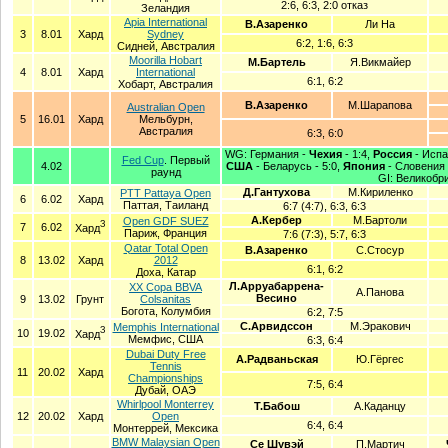
2:6, 6:3, 2:0 отказ
Зеландия
Apia International
В.Азаренко
Ли На
3
8.01
Хард
Sydney
6:2, 1:6, 6:3
Сидней, Австралия
Moorilla Hobart
M.Бартель
Я.Викмайер
4
8.01
Хард
International
6:1, 6:2
Хобарт, Австралия
В.Азаренко
М.Шарапова
Australian Open
5
16.01
Хард
Мельбурн,
Австралия
6:3, 6:0
WG: Германия -
Чехия
- 1:4,
Россия
- Испа
Fed Cup
. Первый
4.02
США
- Беларусь - 5:0,
Япония
- Словения 
раунд
GI: Великобр
Д.Гантухова
М.Кириленко
PTT Pattaya Open
6
6.02
Хард
Паттая, Таиланд
6:7 (4:7), 6:3, 6:3
А.Кербер
М.Бартоли
Open GDF SUEZ
З
7
6.02
Хард
Париж, Франция
7:6 (7:3), 5:7, 6:3
Qatar Total Open
В.Азаренко
С.Стосур
8
13.02
Хард
2012
6:1, 6:2
Доха, Катар
Л.Арруабаррена-
XX Copa BBVA
А.Панова
Весино
9
13.02
Грунт
Colsanitas
Богота, Колумбия
6:2, 7:5
С.Арвидссон
М.Эракович
Memphis International
З
10
19.02
Хард
Мемфис, США
6:3, 6:4
Dubai Duty Free
А.Радваньская
Ю.Гёргес
Tennis
11
20.02
Хард
Championships
7:5, 6:4
Дубай, ОАЭ
Whirlpool Monterrey
Т.Бабош
А.Каданцу
12
20.02
Хард
Open
6:4, 6:4
Монтеррей, Мексика
BMW Malaysian Open
Се Шувэй
П.Мартич