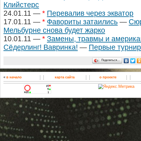
Клийстерс
24.01.11 —
*
Перевалив через экватор
17.01.11 —
*
Фавориты затаились
—
Cюр
Мельбурне снова будет жарко
10.01.11 —
*
Замены, травмы и америка
Сёдерлинг! Вавринка!
—
Первые турнир
Поделиться…
«
в начало
карта сайта
о проекте