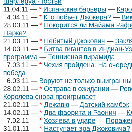
Шарлеруа - гостьи
11.04.11 —
*
Испанские барьеры
—
Каро
4.04.11 —
*
Кто побьёт Джокера?
—
Вик
28.03.11 —
*
Покорится ли Майами Раф
Парке?
21.03.11 —
*
Небитый Джокович
—
Закл
14.03.11 —
*
Битва гигантов в Индиан-У
программа
—
Теннисная пирамида
7.03.11 —
*
Чехия пройдена. На очереди
победа
6.03.11 —
Воруют не только выигранн
28.02.11 —
*
Острава в ожидании
—
Рев
Королева снова проигрывает
21.02.11 —
*
Дежавю
—
Датский камбэк
14.02.11 —
*
Два фаорита и Раонич
—
К
7.02.11 —
*
Хозяева в ударе
—
Поражен
31.01.11 —
*
Наступает эра Джоковича?