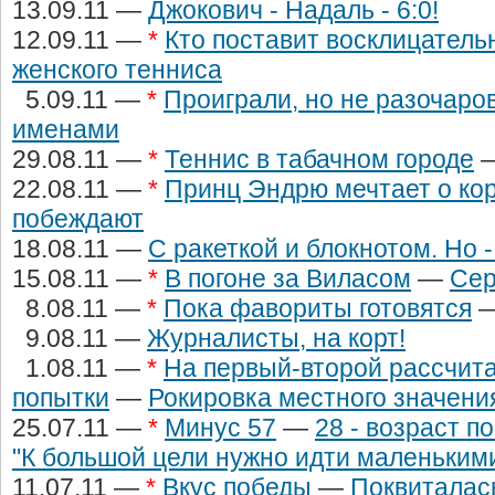
13.09.11 —
Джокович - Надаль - 6:0!
12.09.11 —
*
Кто поставит восклицатель
женского тенниса
5.09.11 —
*
Проиграли, но не разочаро
именами
29.08.11 —
*
Теннис в табачном городе
22.08.11 —
*
Принц Эндрю мечтает о ко
побеждают
18.08.11 —
С ракеткой и блокнотом. Но -
15.08.11 —
*
В погоне за Виласом
—
Сер
8.08.11 —
*
Пока фавориты готовятся
9.08.11 —
Журналисты, на корт!
1.08.11 —
*
На первый-второй рассчита
попытки
—
Рокировка местного значени
25.07.11 —
*
Минус 57
—
28 - возраст п
"К большой цели нужно идти маленьким
11.07.11 —
*
Вкус победы
—
Поквиталас