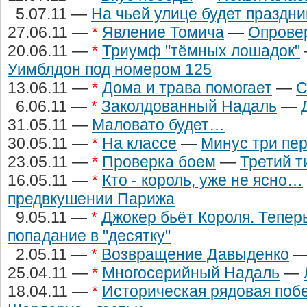
5.07.11 —
На чьей улице будет праздни
27.06.11 —
*
Явление Томича
—
Опровер
20.06.11 —
*
Триумф "тёмных лошадок"
Уимблдон под номером 125
13.06.11 —
*
Дома и трава помогает
—
С
6.06.11 —
*
Заколдованный Надаль
—
31.05.11 —
Маловато будет…
30.05.11 —
*
На классе
—
Минус три пе
23.05.11 —
*
Проверка боем
—
Третий т
16.05.11 —
*
Кто - король, уже не ясно…
предвкушении Парижа
9.05.11 —
*
Джокер бьёт Короля. Теперь
попадание в "десятку"
2.05.11 —
*
Возвращение Давыденко
25.04.11 —
*
Многосерийный Надаль
—
18.04.11 —
*
Историческая рядовая поб