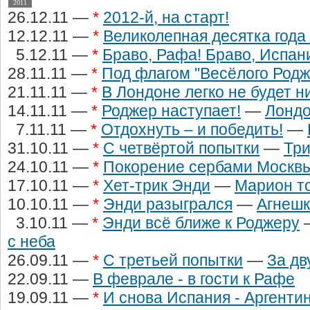
2011
26.12.11 —
*
2012-й, на старт!
12.12.11 —
*
Великолепная десятка года 
5.12.11 —
*
Браво, Рафа! Браво, Испан
28.11.11 —
*
Под флагом "Весёлого Родж
21.11.11 —
*
В Лондоне легко не будет н
14.11.11 —
*
Роджер наступает!
—
Лондо
7.11.11 —
*
Отдохнуть – и победить!
—
31.10.11 —
*
С четвёртой попытки
—
Тр
24.10.11 —
*
Покорение сербами Москв
17.10.11 —
*
Хет-трик Энди
—
Марион то
10.10.11 —
*
Энди разыгрался
—
Агнешк
3.10.11 —
*
Энди всё ближе к Роджеру
с неба
26.09.11 —
*
С третьей попытки
—
За дв
22.09.11 —
В феврале - в гости к Рафе
19.09.11 —
*
И снова Испания - Аргентин