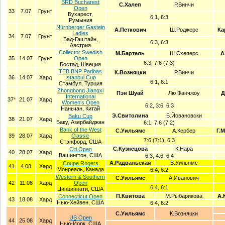
BRD Bucharest
С.Халеп
Р.Винчи
Open
33
7.07
Грунт
Бухарест,
6:1, 6:3
Румыния
Nürnberger Gastein
А.Петкович
Ш.Роджерс
Ка
Ladies
34
7.07
Грунт
Бад-Гаштайн,
6:3, 6:3
Австрия
Collector Swedish
М.Бартель
Ш.Схеперс
А
35
14.07
Грунт
Open
6:3, 7:6 (7:3)
Бостад, Швеция
TEB BNP Paribas
К.Возняцки
Р.Винчи
36
14.07
Хард
Istanbul Cup
6:1, 6:1
Стамбул, Турция
Zhonghong Jiangxi
Пэн Шуай
Лю Фанчжоу
Д
International
37
*
21.07
Хард
Women's Open
6:2, 3:6, 6:3
Наньчан, Китай
Э.Свитолина
Б.Йовановски
Baku Cup
38
21.07
Хард
Баку, Азербайджан
6:1, 7:6 (7:2)
Bank of the West
С.Уильямс
А.Кербер
Г.
39
28.07
Хард
Classic
7:6 (7:1), 6:3
Стэнфорд, США
С.Кузнецова
К.Нара
Citi Open
40
28.07
Хард
Вашингтон, США
6:3, 4:6, 6:4
А.Радваньская
В.Уильямс
Coupe Rogers
41
4.08
Хард
Монреаль, Канада
6:4, 6:2
Western & Southern
С.Уильямс
А.Иванович
42
11.08
Хард
Open
6:4, 6:1
Цинциннати, США
П.Квитова
М.Рыбарикова
А.
Connecticut Open
43
18.08
Хард
Нью-Хейвен, США
6:4, 6:2
С.Уильямс
К.Возняцки
US Open
44
25.08
Хард
Нью-Йорк, США