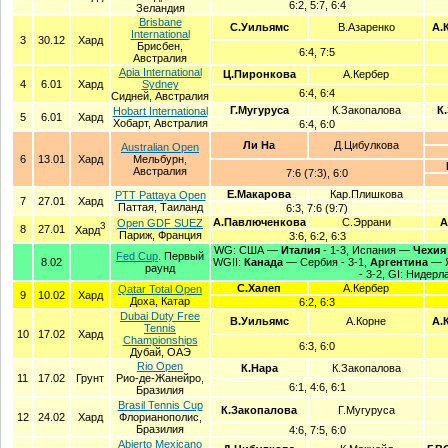
6:2, 5:7, 6:4
Зеландия
Brisbane
С.Уильямс
В.Азаренко
А.
International
3
30.12
Хард
Брисбен,
6:4, 7:5
Австралия
Apia International
Ц.Пиронкова
А.Кербер
4
6.01
Хард
Sydney
6:4, 6:4
Сидней, Австралия
Г.Мугуруса
К.Закопалова
К
Hobart International
5
6.01
Хард
Хобарт, Австралия
6:4, 6:0
Ли На
Д.Цибулкова
Australian Open
6
13.01
Хард
Мельбурн,
Австралия
7:6 (7:3), 6:0
Е.Макарова
Кар.Плишкова
PTT Pattaya Open
7
27.01
Хард
Паттая, Таиланд
6:3, 7:6 (9:7)
А.Павлюченкова
С.Эррани
А
Open GDF SUEZ
З
8
27.01
Хард
Париж, Франция
3:6, 6:2, 6:3
WG: США —
Италия
- 1-3, Испания —
Чехия
Fed Cup
. Первый
8.02
WGII:
Канада
— Сербия - 3-1,
Аргентина
— Я
раунд
- 3-2, GI: Нидер
С.Халеп
А.Кербер
Qatar Total Open
9
10.02
Хард
Доха, Катар
6:2, 6:3
Dubai Duty Free
В.Уильямс
А.Корне
А.
Tennis
10
17.02
Хард
Championships
6:3, 6:0
Дубай, ОАЭ
Rio Open
К.Нара
К.Закопалова
11
17.02
Грунт
Рио-де-Жанейро,
6:1, 4:6, 6:1
Бразилия
Brasil Tennis Cup
К.Закопалова
Г.Мугуруса
12
24.02
Хард
Флорианополис,
Бразилия
4:6, 7:5, 6:0
Abierto Mexicano