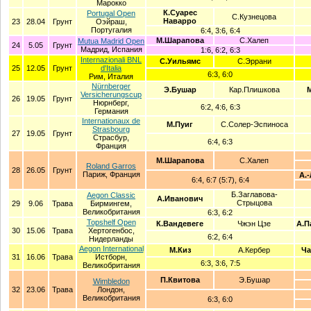
Марокко
К.Суарес
Portugal Open
С.Кузнецова
Наварро
23
28.04
Грунт
Оэйраш,
Португалия
6:4, 3:6, 6:4
М.Шарапова
С.Халеп
Mutua Madrid Open
24
5.05
Грунт
Мадрид, Испания
1:6, 6:2, 6:3
Internazionali BNL
С.Уильямс
С.Эррани
25
12.05
Грунт
d'Italia
6:3, 6:0
Рим, Италия
Nürnberger
Э.Бушар
Кар.Плишкова
М
Versicherungscup
26
19.05
Грунт
Нюрнберг,
6:2, 4:6, 6:3
Германия
Internationaux de
М.Пуиг
С.Солер-Эспиноса
Strasbourg
27
19.05
Грунт
Страсбур,
6:4, 6:3
Франция
М.Шарапова
С.Халеп
Roland Garros
28
26.05
Грунт
Париж, Франция
А.
6:4, 6:7 (5:7), 6:4
Б.Заглавова-
Aegon Classic
А.Иванович
Стрыцова
29
9.06
Трава
Бирмингем,
Великобритания
6:3, 6:2
Topshelf Open
К.Вандевеге
Чжэн Цзе
А.П
30
15.06
Трава
Хертогенбос,
6:2, 6:4
Нидерланды
Aegon International
М.Киз
А.Кербер
Ча
31
16.06
Трава
Истборн,
6:3, 3:6, 7:5
Великобритания
П.Квитова
Э.Бушар
Wimbledon
32
23.06
Трава
Лондон,
Великобритания
6:3, 6:0