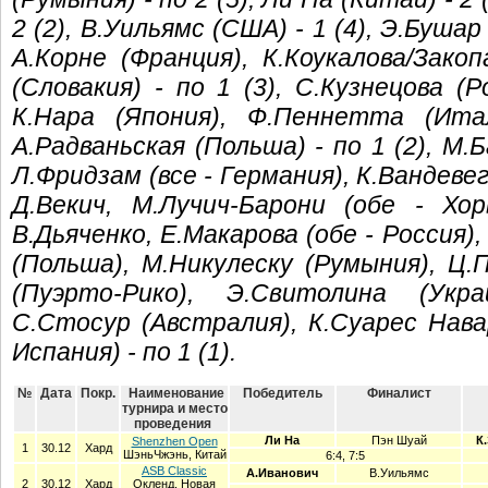
2 (2), В.Уильямс (США) - 1 (4), Э.Бушар
А.Корне (Франция), К.Коукалова/Закоп
(Словакия) - по 1 (3), С.Кузнецова (Р
К.Нара (Япония), Ф.Пеннетта (Ита
А.Радваньская (Польша) - по 1 (2), М.Б
Л.Фридзам (все - Германия), К.Вандевег
Д.Векич, М.Лучич-Барони (обе - Хор
В.Дьяченко, Е.Макарова (обе - Россия)
(Польша), М.Никулеску (Румыния), Ц.П
(Пуэрто-Рико), Э.Свитолина (Укра
С.Стосур (Австралия), К.Суарес Навар
Испания) - по 1 (1).
№
Дата
Покр.
Наименование
Победитель
Финалист
турнира и место
проведения
Ли На
Пэн Шуай
К
Shenzhen Open
1
30.12
Хард
ШэньЧжэнь, Китай
6:4, 7:5
ASB Classic
А.Иванович
В.Уильямс
2
30.12
Хард
Окленд, Новая