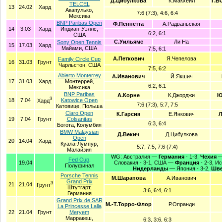
Д.Цибулкова
К.Макхейл
Г.В
TELCEL
13
24.02
Хард
Акапулько,
7:6 (7:3), 4:6, 6:4
Мексика
BNP Paribas Open
Ф.Пеннетта
А.Радваньская
14
3.03
Хард
Индиан-Уэллс,
6:2, 6:1
США
С.Уильямс
Ли На
Sony Open Tennis
15
17.03
Хард
Майами, США
7:5, 6:1
А.Петкович
Я.Чепелова
Family Circle Cup
16
31.03
Грунт
Чарльстон, США
7:5, 6:2
Abierto Monterrey
А.Иванович
Й.Якшич
17
31.03
Хард
Монтеррей,
6:2, 6:1
Мексика
BNP Paribas
А.Корне
К.Джорджи
Ю
З
18
7.04
Katowice Open
Хард
7:6 (7:3), 5:7, 7:5
Катовице, Польша
Claro Open
К.Гарсия
Е.Янкович
Л
19
7.04
Грунт
Colsanitas
6:3, 6:4
Богота, Колумбия
BMW Malaysian
Д.Векич
Д.Цибулкова
Open
20
14.04
Хард
Куала-Лумпур,
5:7, 7:5, 7:6 (7:4)
Малайзия
WG: Австралия —
Германия
- 1-3,
Чехия
—
Fed Cup
.
19.04
Словакия - 3-1, США —
Франция
- 2-3, И
Полуфинал
Нидерланды
— Япония - 3-2,
Шве
Porsche Tennis
М.Шарапова
А.Иванович
Grand Prix
З
21
21.04
Грунт
Штутгарт,
3:6, 6:4, 6:1
Германия
Grand Prix de SAR
М.-Т.Торро-Флор
Р.Опранди
La Princesse Lalla
22
21.04
Грунт
Meryem
Марракеш,
6:3, 3:6, 6:3