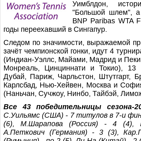
Уимблдон, истор
"Большой шлем", а
BNP Paribas WTA Fi
годы переехавший в Сингапур.
Следом по значимости, выражаемой пр
зачёт чемпионской гонки, идут 4 турнир
(Индиан-Уэллс, Майами, Мадрид и Пекин)
Монреаль, Цинциннати и Токио), 13 
Дубай, Париж, Чарльстон, Штутгарт, Б
Карлсбад, Нью-Хейвен, Москва и София),
(Наньчан, Сучжоу, Нинбо, Тайбэй, Лимож
Все 43 победительницы сезона-2
С.Уильямс (США) - 7 титулов в 7-и фин
(6), М.Шарапова (Россия) - 4 (4), 
А.Петкович (Германия) - 3 (3), Кар
(Румыния) - по 2 (5), Ли На (Китай) - 2 