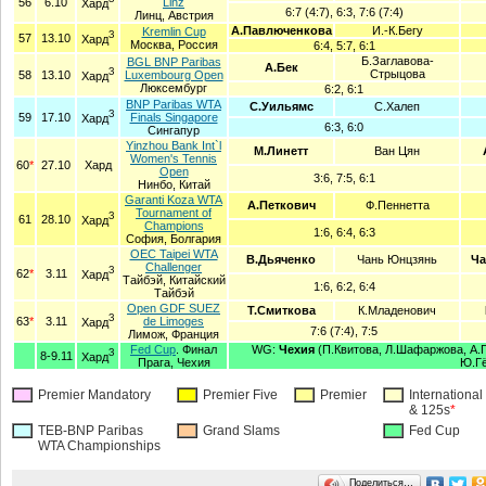
56
6.10
Linz
Хард
6:7 (4:7), 6:3, 7:6 (7:4)
Линц, Австрия
А.Павлюченкова
И.-К.Бегу
Kremlin Cup
З
57
13.10
Хард
Москва, Россия
6:4, 5:7, 6:1
Б.Заглавова-
BGL BNP Paribas
А.Бек
З
Стрыцова
58
13.10
Luxembourg Open
Хард
Люксембург
6:2, 6:1
BNP Paribas WTA
С.Уильямс
С.Халеп
З
59
17.10
Finals Singapore
Хард
6:3, 6:0
Сингапур
Yinzhou Bank Int`l
М.Линетт
Ван Цян
Women's Tennis
60
*
27.10
Хард
Open
3:6, 7:5, 6:1
Нинбо, Китай
Garanti Koza WTA
А.Петкович
Ф.Пеннетта
Tournament of
З
61
28.10
Хард
Champions
1:6, 6:4, 6:3
София, Болгария
OEC Taipei WTA
В.Дьяченко
Чань Юнцзянь
Ча
Challenger
З
62
*
3.11
Хард
Тайбэй, Китайский
1:6, 6:2, 6:4
Тайбэй
Open GDF SUEZ
Т.Смиткова
К.Младенович
З
63
*
3.11
de Limoges
Хард
7:6 (7:4), 7:5
Лимож, Франция
Fed Cup
. Финал
WG:
Чехия
(П.Квитова, Л.Шафаржова, А.Г
З
8-9.11
Хард
Прага, Чехия
Ю.Гё
Premier Mandatory
Premier Five
Premier
International
& 125s
*
TEB-BNP Paribas
Grand Slams
Fed Cup
WTA Championships
Поделиться…