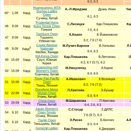
6:3, 6:3
Huangcangyu WTA
А.-Л.Фридзам
Дуань Инин
Ча
Suzhou Ladies
45
*
1.09
Хард
Open
6:1, 6:3
Сучжоу, Китай
Prudential Hong
С.Лисицки
Кар.Плишкова
Ка
46
8.09
Хард
Kong Tennis Open
Гонконг
7:5, 6:3
Tashkent Open
К.Кнапп
Б.Йовановски
47
8.09
Хард
Ташкент,
6:2, 7:6 (7:4)
Узбекистан
Coupe Banque
М.Лучич-Барони
В.Уильямс
Л.
З
48
8.09
Nationale
Хард
6:4, 6:3
Квебек, Канада
KIA Korea Open
Кар.Плишкова
В.Лепченко
Л
49
15.09
Хард
Сеул, Южная
6:3, 6:7 (5:7), 6:2
Корея
Guangzhou Int'l
М.Никулеску
А.Корне
50
15.09
Хард
Women's Open
6:4, 6:0
Гуанчжоу, Китай
Toray Pan Pacific
А.Иванович
К.Возняцки
51
15.09
Хард
Open
6:2, 7:6 (7:2)
Токио, Япония
Dongfeng Motor
П.Квитова
Э.Бушар
52
22.09
Хард
Wuhan Open
6:3, 6:4
Ухань, Китай
М.Шарапова
П.Квитова
China Open
53
29.09
Хард
Пекин, Китай
6:4, 2:6, 6:3
Japan Women's
С.Стосур
З.ДИЯС
54
6.10
Хард
Open Tennis
7:6 (9:7), 6:3
Осака, Япония
Э.Риске
Б.Бенчич
А.
Tianjin Open
55
6.10
Хард
Тяньцзинь, Китай
6:3, 6:4
Generali Ladies
Кар.Плишкова
К.Джорджи
З