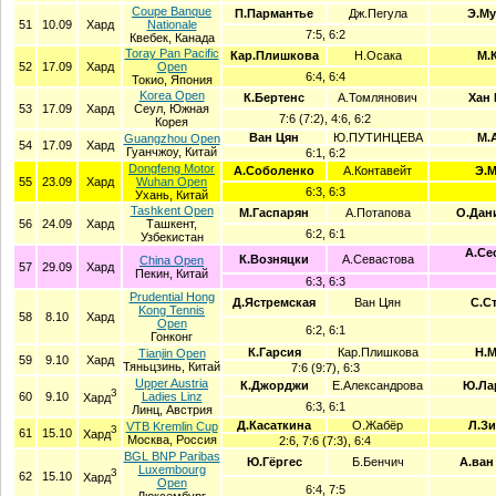
Coupe Banque
П.Пармантье
Дж.Пегула
Э.Му
51
10.09
Хард
Nationale
7:5, 6:2
Квебек, Канада
Toray Pan Pacific
Кар.Плишкова
Н.Осака
М.
52
17.09
Хард
Open
6:4, 6:4
Токио, Япония
Korea Open
К.Бертенс
А.Томлянович
Хан 
53
17.09
Хард
Сеул, Южная
7:6 (7:2), 4:6, 6:2
Корея
Ван Цян
Ю.ПУТИНЦЕВА
М.
Guangzhou Open
54
17.09
Хард
Гуанчжоу, Китай
6:1, 6:2
Dongfeng Motor
А.Соболенко
А.Контавейт
Э.М
55
23.09
Хард
Wuhan Open
6:3, 6:3
Ухань, Китай
Tashkent Open
М.Гаспарян
А.Потапова
О.Дан
56
24.09
Хард
Ташкент,
6:2, 6:1
Узбекистан
А.Се
К.Возняцки
А.Севастова
China Open
57
29.09
Хард
Пекин, Китай
6:3, 6:3
Prudential Hong
Д.Ястремская
Ван Цян
С.С
Kong Tennis
58
8.10
Хард
Open
6:2, 6:1
Гонконг
К.Гарсия
Кар.Плишкова
Н.М
Tianjin Open
59
9.10
Хард
Тяньцзинь, Китай
7:6 (9:7), 6:3
Upper Austria
К.Джорджи
Е.Александрова
Ю.Ла
З
60
9.10
Ladies Linz
Хард
6:3, 6:1
Линц, Австрия
Д.Касаткина
О.Жабёр
Л.Зи
VTB Kremlin Cup
З
61
15.10
Хард
Москва, Россия
2:6, 7:6 (7:3), 6:4
BGL BNP Paribas
Ю.Гёргес
Б.Бенчич
А.ван
Luxembourg
З
62
15.10
Хард
Open
6:4, 7:5