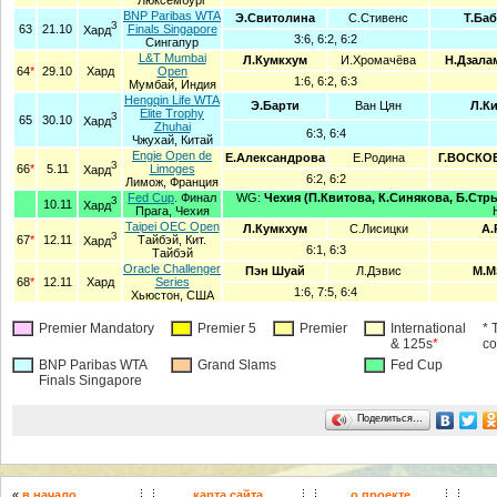
Люксембург
BNP Paribas WTA
Э.Свитолина
С.Стивенс
Т.Ба
З
63
21.10
Finals Singapore
Хард
3:6, 6:2, 6:2
Сингапур
L&T Mumbai
Л.Кумкхум
И.Хромачёва
Н.Дзала
64
*
29.10
Хард
Open
1:6, 6:2, 6:3
Мумбай, Индия
Hengqin Life WTA
Э.Барти
Ван Цян
Л.Ки
Elite Trophy
З
65
30.10
Хард
Zhuhai
6:3, 6:4
Чжухай, Китай
Engie Open de
Е.Александрова
Е.Родина
Г.ВОСКОБ
З
66
*
5.11
Limoges
Хард
6:2, 6:2
Лимож, Франция
Fed Cup
. Финал
WG:
Чехия (П.Квитова, К.Синякова, Б.Стр
З
10.11
Хард
Прага, Чехия
Taipei OEC Open
Л.Кумкхум
С.Лисицки
А.
З
67
*
12.11
Тайбэй, Кит.
Хард
6:1, 6:3
Тайбэй
Oracle Challenger
Пэн Шуай
Л.Дэвис
М.М
68
*
12.11
Хард
Series
1:6, 7:5, 6:4
Хьюстон, США
Premier Mandatory
Premier 5
Premier
International
* 
& 125s
*
с
BNP Paribas WTA
Grand Slams
Fed Cup
Finals Singapore
Поделиться…
«
в начало
карта сайта
о проекте