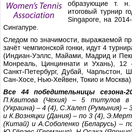
образующие т. н.
итоговый турнир го
Singapore, на 2014
Сингапуре.
Следом по значимости, выражаемой пр
зачёт чемпионской гонки, идут 4 турнир
(Индиан-Уэллс, Майами, Мадрид и Пекин
Монреаль, Цинциннати и Ухань), 12 
Санкт-Петербург, Дубай, Чарльстон, Ш
Сан-Хосе, Нью-Хейвен, Токио и Москва), 3
Все 44 победительницы сезона-2
П.Квитова (Чехия) – 5 титулов в 
(Украина) – 4 (4), С.Халеп (Румыния) –
и К.Возняцки (Дания) – по 3 (4), Э.Мерт
(Китай) и А.Соболенко (Беларусь) – по
Ю.Гёргес (Германия), Н.Осака (Япония)