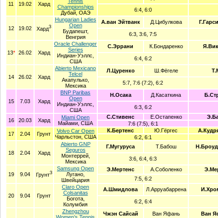
Tennis
11
19.02
Хард
Championships
6:4, 6:0
Дубай, ОАЭ
Hungarian Ladies
А.ван Эйтванк
Д.Цибулкова
Г.Гарс
Open
З
12
19.02
Хард
Будапешт,
6:3, 3:6, 7:5
Венгрия
Oracle Challenger
С.Эррани
К.Бондаренко
Я.Вик
Series
13
*
26.02
Хард
Индиан-Уэллс,
6:4, 6:2
США
Abierto Mexicano
Л.Цуренко
Ш.Фёгеле
Т.
Telcel
14
26.02
Хард
Акапулько,
5:7, 7:6 (7:2), 6:2
Мексика
BNP Paribas
Н.Осака
Д.Касаткина
Б.Ст
Open
15
7.03
Хард
Индиан-Уэллс,
6:3, 6:2
США
С.Стивенс
Е.Остапенко
Э.Б
Miami Open
16
20.03
Хард
Майами, США
7:6 (7:5), 6:1
К.Бертенс
Ю.Гёргес
А.Кудр
Volvo Car Open
17
2.04
Грунт
Чарльстон, США
6:2, 6:1
Abierto GNP
Г.Мугуруса
Т.Бабош
Н.Броуд
Seguros
18
2.04
Хард
Монтеррей,
3:6, 6:4, 6:3
Мексика
Samsung Open
Э.Мертенс
А.Соболенко
Э.Ме
З
19
9.04
Лугано,
Грунт
7:5, 6:2
Швейцария
Claro Open
А.Шмидлова
Л.Арруабаррена
И.Хро
Colsanitas
20
9.04
Грунт
Богота,
6:2, 6:4
Колумбия
Zhengzhou
Чжэн Сайсай
Ван Яфань
Ван Я
Women’s Tennis