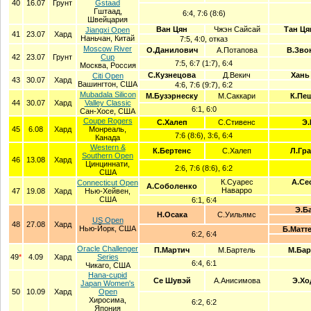
40
16.07
Грунт
Gstaad
Гштаад,
6:4, 7:6 (8:6)
Швейцария
Ван Цян
Чжэн Сайсай
Тан Ця
Jiangxi Open
41
23.07
Хард
Наньчан, Китай
7:5, 4:0, отказ
Moscow River
О.Данилович
А.Потапова
В.Зво
42
23.07
Грунт
Cup
7:5, 6:7 (1:7), 6:4
Москва, Россия
С.Кузнецова
Д.Векич
Хань
Citi Open
43
30.07
Хард
Вашингтон, США
4:6, 7:6 (9:7), 6:2
Mubadala Silicon
М.Бузэрнеску
М.Саккари
К.Пе
44
30.07
Хард
Valley Classic
6:1, 6:0
Сан-Хосе, США
Coupe Rogers
С.Халеп
С.Стивенс
Э.
45
6.08
Хард
Монреаль,
7:6 (8:6), 3:6, 6:4
Канада
Western &
К.Бертенс
С.Халеп
Л.Гра
Southern Open
46
13.08
Хард
Цинциннати,
2:6, 7:6 (8:6), 6:2
США
К.Суарес
А.Се
Connecticut Open
А.Соболенко
Наварро
47
19.08
Хард
Нью-Хейвен,
США
6:1, 6:4
Э.Б
Н.Осака
С.Уильямс
US Open
48
27.08
Хард
Нью-Йорк, США
Б.Матт
6:2, 6:4
Oracle Challenger
П.Мартич
М.Бартель
М.Бар
49
*
4.09
Хард
Series
6:4, 6:1
Чикаго, США
Hana-cupid
Се Шувэй
А.Анисимова
Э.Хо
Japan Women's
50
10.09
Хард
Open
Хиросима,
6:2, 6:2
Япония