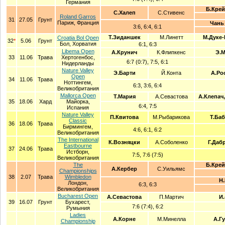
Германия
Б.Крей
С.Халеп
С.Стивенс
Roland Garros
31
27.05
Грунт
Париж, Франция
Чань
3:6, 6:4, 6:1
Т.Зиданшек
М.Линетт
М.Дуке
Croatia Bol Open
32
*
5.06
Грунт
Бол, Хорватия
6:1, 6:3
Libema Open
А.Крунич
К.Флипкенс
Э.М
33
11.06
Трава
Хертогенбос,
6:7 (0:7), 7:5, 6:1
Нидерланды
Nature Valley
Э.Барти
Й.Конта
А.Ро
Open
34
11.06
Трава
Ноттингем,
6:3, 3:6, 6:4
Великобритания
Mallorca Open
Т.Мария
А.Севастова
А.Клепач
35
18.06
Хард
Майорка,
6:4, 7:5
Испания
Nature Valley
П.Квитова
М.Рыбарикова
Т.Ба
Classic
36
18.06
Трава
Бирмингем,
4:6, 6:1, 6:2
Великобритания
The International
К.Возняцки
А.Соболенко
Г.Даб
Eastbourne
37
24.06
Трава
Истборн,
7:5, 7:6 (7:5)
Великобритания
The
Б.Крей
А.Кербер
С.Уильямс
Championships
38
2.07
Трава
Wimbledon
Н.
Лондон,
6:3, 6:3
Великобритания
Bucharest Open
А.Севастова
П.Мартич
И.
39
16.07
Грунт
Бухарест,
7:6 (7:4), 6:2
Румыния
Ladies
А.Корне
М.Минелла
А.Г
Championship