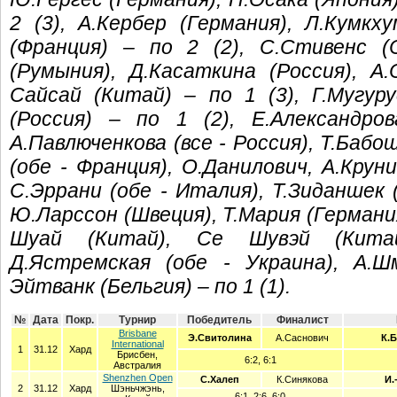
2 (3), А.Кербер (Германия), Л.Кумк
(Франция) – по 2 (2), С.Стивенс (
(Румыния), Д.Касаткина (Россия), А
Сайсай (Китай) – по 1 (3), Г.Мугур
(Россия) – по 1 (2), Е.Александров
А.Павлюченкова (все - Россия), Т.Бабош
(обе - Франция), О.Данилович, А.Круни
С.Эррани (обе - Италия), Т.Зиданшек 
Ю.Ларссон (Швеция), Т.Мария (Германи
Шуай (Китай), Се Шувэй (Китайс
Д.Ястремская (обе - Украина), А.Ш
Эйтванк (Бельгия) – по 1 (1).
№
Дата
Покр.
Турнир
Победитель
Финалист
Brisbane
Э.Свитолина
А.Саснович
К.Б
International
1
31.12
Хард
Брисбен,
6:2, 6:1
Австралия
Shenzhen Open
С.Халеп
К.Синякова
И.
2
31.12
Хард
Шэньчжэнь,
6:1, 2:6, 6:0