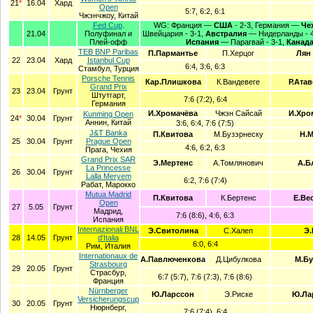
21
*
16.04
Хард
Open
5:7, 6:2, 6:1
Чжэнчжоу, Китай
Fed Cup
.
WG: Франция —
США
- 2-3, Германия —
Че
21.04
Полуфинал и
Швейцария - 3-1,
Австралия
— Нидерланды - 
Плей-офф
Испания
— Парагвай - 3-1,
Канад
TEB BNP Paribas
П.Пармантье
П.Херцог
Лян
22
23.04
Хард
Istanbul Cup
6:4, 3:6, 6:3
Стамбул, Турция
Porsche Tennis
Кар.Плишкова
К.Вандевеге
Р.Атав
Grand Prix
23
23.04
Грунт
Штутгарт,
7:6 (7:2), 6:4
Германия
И.Хромачёва
Чжэн Сайсай
И.Хро
Kunming Open
24
*
30.04
Грунт
Аннин, Китай
3:6, 6:4, 7:6 (7:5)
J&T Banka
П.Квитова
М.Бузэрнеску
Н.М
25
30.04
Грунт
Prague Open
4:6, 6:2, 6:3
Прага, Чехия
Grand Prix SAR
Э.Мертенс
А.Томлянович
А.Б
La Princesse
26
30.04
Грунт
Lalla Meryem
6:2, 7:6 (7:4)
Рабат, Марокко
Mutua Madrid
П.Квитова
К.Бертенс
Е.Ве
Open
27
5.05
Грунт
Мадрид,
7:6 (8:6), 4:6, 6:3
Испания
Internazionali BNL
Э.Свитолина
С.Халеп
Э.
28
14.05
Грунт
d'Italia
6:0, 6:4
Рим, Италия
Internationaux de
А.Павлюченкова
Д.Цибулкова
М.Бу
Strasbourg
29
20.05
Грунт
Страсбур,
6:7 (5:7), 7:6 (7:3), 7:6 (8:6)
Франция
Nürnberger
Ю.Ларссон
Э.Риске
Ю.Ла
Versicherungscup
30
20.05
Грунт
Нюрнберг,
7:6 (7:4), 6:4