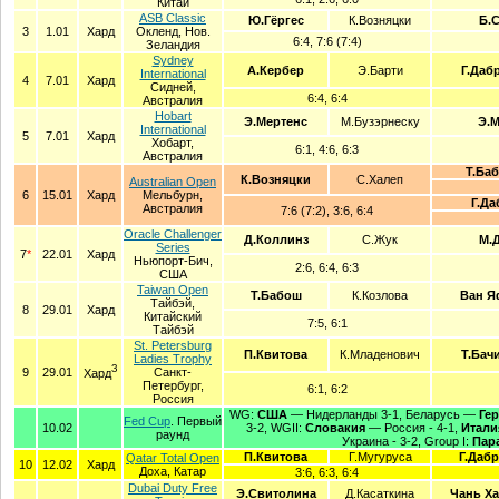
Китай
ASB Classic
Ю.Гёргес
К.Возняцки
Б.
3
1.01
Хард
Окленд, Нов.
6:4, 7:6 (7:4)
Зеландия
Sydney
А.Кербер
Э.Барти
Г.Даб
International
4
7.01
Хард
Сидней,
6:4, 6:4
Австралия
Hobart
Э.Мертенс
М.Бузэрнеску
Э.М
International
5
7.01
Хард
Хобарт,
6:1, 4:6, 6:3
Австралия
Т.Ба
К.Возняцки
С.Халеп
Australian Open
6
15.01
Хард
Мельбурн,
Г.Да
Австралия
7:6 (7:2), 3:6, 6:4
Oracle Challenger
Д.Коллинз
С.Жук
М.
Series
7
*
22.01
Хард
Ньюпорт-Бич,
2:6, 6:4, 6:3
США
Taiwan Open
Т.Бабош
К.Козлова
Ван Я
Тайбэй,
8
29.01
Хард
Китайский
7:5, 6:1
Тайбэй
St. Petersburg
П.Квитова
К.Младенович
Т.Бач
Ladies Trophy
З
9
29.01
Санкт-
Хард
Петербург,
6:1, 6:2
Россия
WG:
США
— Нидерланды 3-1, Беларусь —
Ге
Fed Cup
. Первый
10.02
3-2, WGII:
Словакия
— Россия - 4-1,
Итали
раунд
Украина - 3-2, Group I:
Пар
П.Квитова
Г.Мугуруса
Г.Дабр
Qatar Total Open
10
12.02
Хард
Доха, Катар
3:6, 6:3, 6:4
Dubai Duty Free
Э.Свитолина
Д.Касаткина
Чань Х