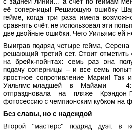
с задней линии… а счёт по геймам мен
её соперницы! Решающую ошибку Шар
гейме, когда три раза имела возможн
сравнять счёт, не использовал эти попы
две двойные ошибки. Чего Уильямс ей 
Выиграв подряд четыре гейма, Серена 
решающий третий сет. Стоит отметить
на брейк-пойнтах: семь раз она пол
подачу соперницы – и все семь попыт
яростное сопротивление Марии! Так 
Уильямс-младшей в Майами – 4:6
отпраздновала на пляже Крэндон-
фотосессию с чемпионским кубком на фо
Без славы, но с надеждой
Второй "мастерс" подряд дуэт, в 