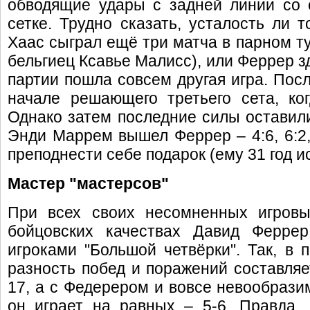
обводящие удары с задней линии со
сетке. Трудно сказать, усталость ли 
Хаас сыграл ещё три матча в парном ту
бельгиец Ксавье Малисс), или Феррер з
партии пошла совсем другая игра. Пос
начале решающего третьего сета, ко
Однако затем последние силы оставили
Энди Маррем вышел Феррер – 4:6, 6:2, 
преподнести себе подарок (ему 31 год и
Мастер "мастерсов"
При всех своих несомненных игровы
бойцовских качествах Давид Феррер
игроками "Большой четвёрки". Так, в 
разность побед и поражений составляет
17, а с Федерером и вовсе невообрази
он играет на равных – 5-6. Правда,