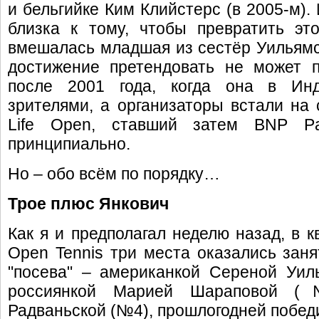
и бельгийке Ким Клийстерс (в 2005-м).
близка к тому, чтобы превратить эт
вмешалась младшая из сестёр Уильям
достижение претендовать не может п
после 2001 года, когда она в Инд
зрителями, а организаторы встали на с
Life Open, ставший затем BNP Pa
принципиально.
Но – обо всём по порядку…
Трое плюс Янкович
Как я и предполагал неделю назад, в 
Open Tennis три места оказались за
"посева" – американкой Сереной Уи
россиянкой Марией Шараповой (
Радваньской (№4), прошлогодней победи