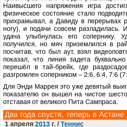
Наивысшего напряжения игра достиг
физическое состояние стало подводит
прихрамывал, а Давиду в перерывах 
ногу), и подачи совсем разладилась. И
удача улыбнулась его сопернику. 
получился, но мяч приземлился в ра
посчитав, что был аут, взял видеопов
показал, что линия задета буквальн
перешёл в тай-брейк, где раздосад
разгромлен соперником – 2:6, 6:4, 7:6 (7:
Для Энди Маррея это уже девятый выиг
показателю он вышел на чистое шесто
отставая от великого Пита Сампраса.
Два года спустя, теперь в Астане
1 апреля
2013
г. /
Теннис