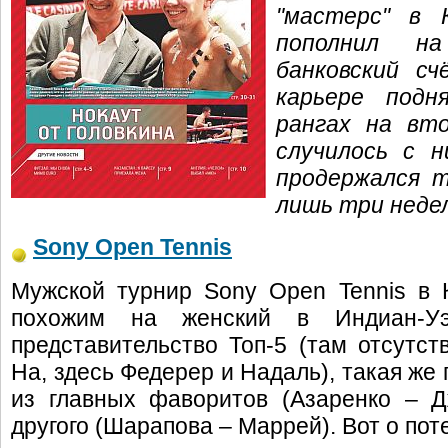
"мастерс" в 
пополнил н
банковский с
карьере подн
рангах на вт
случилось с н
продержался т
лишь три неде
Sony Open Tennis
Мужской турнир Sony Open Tennis в 
похожим на женский в Индиан-Уэ
представительство Топ-5 (там отсутс
На, здесь Федерер и Надаль), такая же 
из главных фаворитов (Азаренко – Д
другого (Шарапова – Маррей). Вот о по