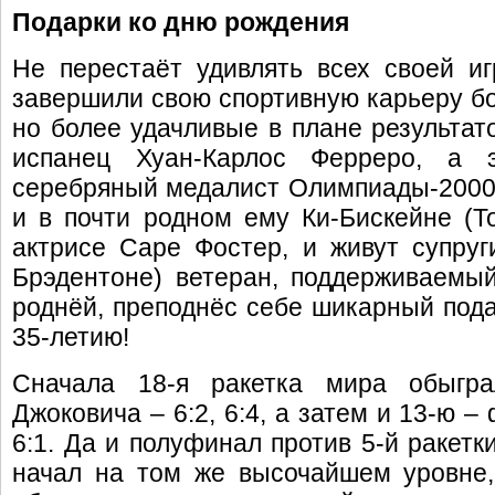
Подарки ко дню рождения
Не перестаёт удивлять всех своей и
завершили свою спортивную карьеру бо
но более удачливые в плане результат
испанец Хуан-Карлос Ферреро, а э
серебряный медалист Олимпиады-2000 в
и в почти родном ему Ки-Бискейне (
актрисе Саре Фостер, и живут супру
Брэдентоне) ветеран, поддерживаемы
роднёй, преподнёс себе шикарный пода
35-летию!
Сначала 18-я ракетка мира обыгр
Джоковича – 6:2, 6:4, а затем и 13-ю 
6:1. Да и полуфинал против 5-й ракет
начал на том же высочайшем уровне,