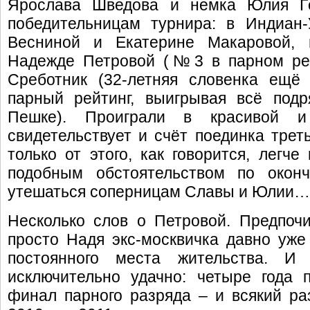
Ярослава Шведова и немка Юлия Гё
победительницам турнира: в Индиан
Весниной и Екатерине Макаровой, 
Надежде Петровой (№3 в парном рей
Среботник (32-летняя словенка ещё 
парный рейтинг, выигрывая всё под
Пешке). Проиграли в красивой 
свидетельствует и счёт поединка третье
только от этого, как говорится, легч
подобным обстоятельством по оконч
утешаться соперницам Славы и Юлии…
Несколько слов о Петровой. Предпоч
просто Надя экс-москвичка давно уж
постоянного места жительства. 
исключительно удачно: четыре года 
финал парного разряда – и всякий р