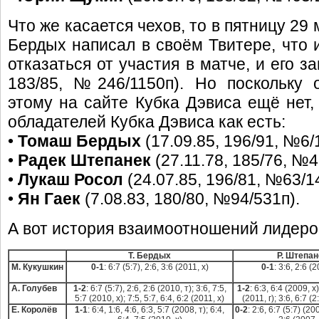
Что же касается чехов, то в пятницу 2
Бердых написал в своём Твитере, что 
отказаться от участия в матче, и его 
183/85, №246/1150п). Но поскольку 
этому на сайте Кубка Дэвиса ещё нет,
обладателей Кубка Дэвиса как есть:
•
Томаш Бердых
(17.09.85, 196/91, №6/
•
Радек Штепанек
(27.11.78, 185/76, №4
•
Лукаш Росол
(24.07.85, 196/81, №63/1
•
Ян Гаек
(7.08.83, 180/80, №94/531п).
А вот история взаимоотношений лидеро
Т. Бердых
Р. Штепан
М. Кукушкин
0-1
: 6:7 (5:7), 2:6, 3:6 (2011, х)
0-1
: 3:6, 2:6 (
А. Голубев
1-2
: 6:7 (5:7), 2:6, 2:6 (2010, т); 3:6, 7:5,
1-2
: 6:3, 6:4 (2009, х)
5:7 (2010, х); 7:5, 5:7, 6:4, 6:2 (2011, х)
(2011, г); 3:6, 6:7 (2
Е. Королёв
1-1
: 6:4, 1:6, 4:6, 6:3, 5:7 (2008, т); 6:4,
0-2
: 2:6, 6:7 (5:7) (200