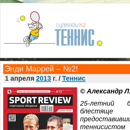
Энди Маррей – №2!
1 апреля
2013
г. /
Теннис
© Александр 
25-летний 
блестящ
предоставив
теннисисто