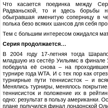
Что касается поединка между Се
Радваньской, то и здесь борьбы н
обыгравшая именитую соперницу в ч
полька безо всяких шансов для себя проиг
Тем с большим интересом ожидался ма
Серия продолжается…
В 2004 году 17-летняя тогда Шарап
младшую из сестёр Уильямс в финале 
победила её снова – на проходивше
турнире года WTA. И с тех пор как отре
турнирные пути теннисисток – и вся
Менялись турниры, менялось покрытие,
теннисисток и положение их в рейти
одно: результат в пользу американки. 
плане получился финал лондонской Оли