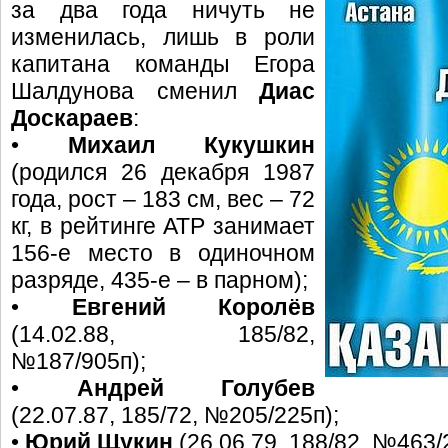
за два года ничуть не
изменилась, лишь в роли
капитана команды Егора
Шалдунова сменил
Диас
Доскараев
:
•
Михаил Кукушкин
(родился 26 декабря 1987
года, рост – 183 см, вес – 72
кг, в рейтинге ATP занимает
156-е место в одиночном
разряде, 435-е – в парном);
•
Евгений Королёв
(14.02.88, 185/82,
№187/905п);
•
Андрей Голубев
(22.07.87, 185/72, №205/225п);
•
Юрий Щукин
(26.06.79, 188/82, №463/