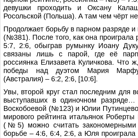
девушки проходить и Оксану Калаш
Росольской (Польша). А там чем чёрт не 
Продолжает борьбу в парном разряде и
(№381). После того, как она проиграла
5:7, 2:6, обыграв румынку Иоану Дуку
связаны лишь с парой, где её пар
россиянка Елизавета Куличкова. Что ж
победы над дуэтом Мария Марфут
(Австралия) – 6:2, 2:6, [10:6].
Увы, второй круг стал последним для в
выступавших в одиночном разряде…
Воскобоевой (№123) и Юлии Путинцевой
мирового рейтинга итальянок Роберт
(№5) можно считать закономерными 
борьбе – 4:6, 6:4, 2:6, а Юля проиграла 