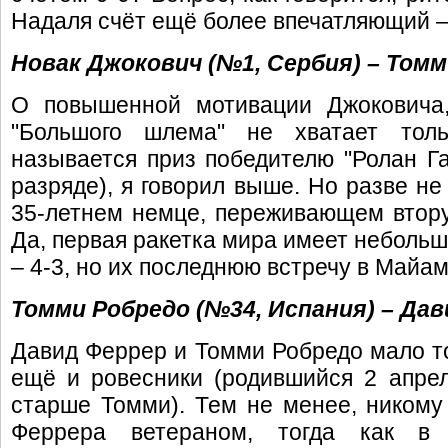
Надаля счёт ещё более впечатляющий –
Новак Джокович (№1, Сербия) – Томм
О повышенной мотивации Джоковича,
"Большого шлема" не хватает толь
называется приз победителю "Ролан Г
разряде), я говорил выше. Но разве не
35-летнем немце, переживающем втору
Да, первая ракетка мира имеет небольш
– 4-3, но их последнюю встречу в Майам
Томми Робредо (№34, Испания) – Дав
Давид Феррер и Томми Робредо мало тог
ещё и ровесники (родившийся 2 апре
старше Томми). Тем не менее, никому 
Феррера ветераном, тогда как в