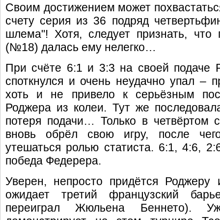
Своим достижением может похвастаться
счету серия из 36 подряд четвертьфи
шлема"! Хотя, следует признать, чт
(№18) далась ему нелегко…
При счёте 6:1 и 3:3 на своей подаче 
споткнулся и очень неудачно упал – п
хоть и не привело к серьёзным пос
Роджера из колеи. Тут же последовал
потеря подачи… Только в четвёртом с
вновь обрёл свою игру, после чег
утешаться ролью статиста. 6:1, 4:6, 2:
победа Федерера.
Уверен, непросто придётся Роджеру 
ожидает третий французский бар
переиграл Жюльена Беннето). 