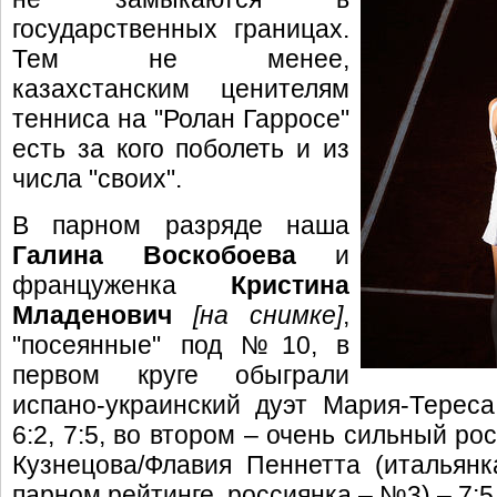
государственных границах.
Тем не менее,
казахстанским ценителям
тенниса на "Ролан Гарросе"
есть за кого поболеть и из
числа "своих".
В парном разряде наша
Галина Воскобоева
и
француженка
Кристина
Младенович
[на снимке]
,
"посеянные" под №10, в
первом круге обыграли
испано-украинский дуэт Мария-Терес
6:2, 7:5, во втором – очень сильный р
Кузнецова/Флавия Пеннетта (италья
парном рейтинге, россиянка – №3) – 7:5, 