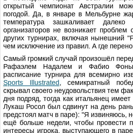
открытый чемпионат Австралии може
погодой. Да, в январе в Мельбурне жа
температура зашкаливает далеко
организаторов не возникает проблем 
других турнирах, включая нынешний "Р
чем исключение из правил. А где перен
Самый громкий случай произошёл перед
Рафаэлем Надалем и Фабио Фонь
расписание турнира для всемирно изв
Sports Illustrated
, семикратный побе
скрывал своего неудовольствия тем фак
дня подряд, тогда как итальянец имеет
Лукаш Росол был сдвинут на день раньш
предстоял матч в паре): "Я извиняюсь, н
ещё больше недели, чтобы провести п
интересы игрока, выступающего в паре