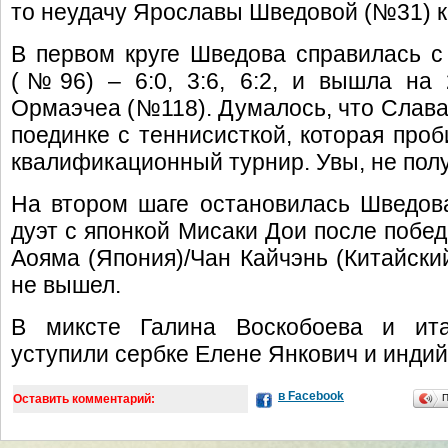
то неудачу Ярославы Шведовой (№31) к
В первом круге Шведова справилась с
(№96) – 6:0, 3:6, 6:2, и вышла на 
Ормаэчеа (№118). Думалось, что Слава 
поединке с теннисисткой, которая проб
квалификационный турнир. Увы, не получи
На втором шаге остановилась Шведова
дуэт с японкой Мисаки Дои после побед
Аояма (Япония)/Чан Кайчэнь (Китайски
не вышел.
В миксте Галина Воскобоева и ита
уступили сербке Елене Янкович и индийц
в Facebook
Оставить комментарий: