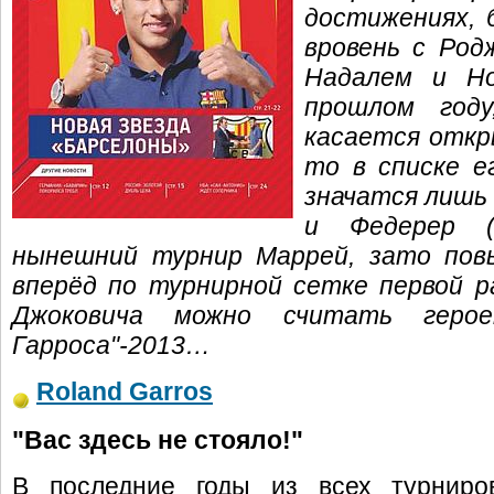
достижениях, 
вровень с Род
Надалем и Но
прошлом год
касается откр
то в списке е
значатся лишь 
и Федерер (
нынешний турнир Маррей, зато пов
вперёд по турнирной сетке первой р
Джоковича можно считать герое
Гарроса"-2013…
Roland Garros
"Вас здесь не стояло!"
В последние годы из всех турниро