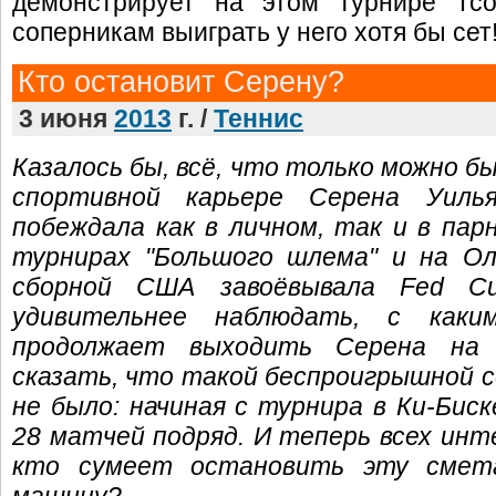
демонстрирует на этом турнире Тсо
соперникам выиграть у него хотя бы сет
Кто остановит Серену?
3 июня
2013
г. /
Теннис
Казалось бы, всё, что только можно бы
спортивной карьере Серена Уилья
побеждала как в личном, так и в пар
турнирах "Большого шлема" и на Ол
сборной США завоёвывала Fed C
удивительнее наблюдать, с как
продолжает выходить Серена на 
сказать, что такой беспроигрышной 
не было: начиная с турнира в Ки-Биск
28 матчей подряд. И теперь всех инте
кто сумеет остановить эту смет