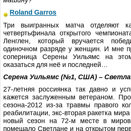
машину?
Roland Garros
Три выигранных матча отделяют к
четвертьфинала открытого чемпиона
Ленглен, который вручается побе
одиночном разряде у женщин. И мне пр
соперница Серены Уильямс на этом
оказаться для неё и последней…
Серена Уильямс (№1, США) – Светла
27-летняя россиянка так давно и ус
кажется заслуженным ветераном. Про
сезона-2012 из-за травмы правого к
реабилитации, экс-вторая ракетка мира 
новый сезон на 72-м месте в миров
помешало Светлане и на открытом перв