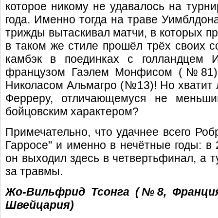
которое никому не удавалось на турни
года. Именно тогда на траве Уимблдон
трижды вытаскивал матчи, в которых пр
в таком же стиле прошёл трёх своих с
камбэк в поединках с голландцем 
французом Гаэлем Монфисом (№81) 
Николасом Альмагро (№13)! Но хватит 
Ферреру, отличающемуся не меньши
бойцовским характером?
Примечательно, что удачнее всего Робр
Гарросе" и именно в нечётные годы: в 
он выходил здесь в четвертьфинал, а т
за травмы.
Жо-Вильфрид Тсонга (№8, Франци
Швейцария)