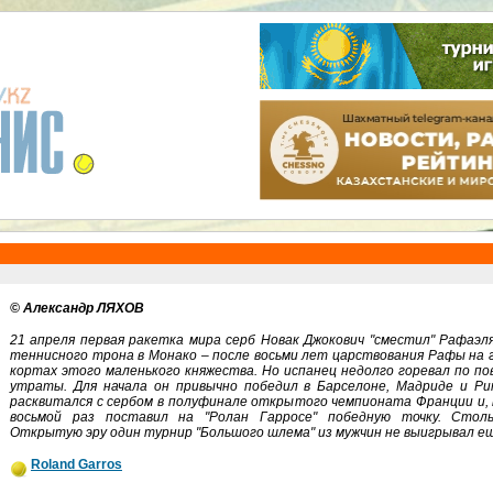
© Александр ЛЯХОВ
21 апреля первая ракетка мира серб Новак Джокович "сместил" Рафаэл
теннисного трона в Монако – после восьми лет царствования Рафы на
кортах этого маленького княжества. Но испанец недолго горевал по по
утраты. Для начала он привычно победил в Барселоне, Мадриде и Ри
расквитался с сербом в полуфинале открытого чемпионата Франции и, 
восьмой раз поставил на "Ролан Гарросе" победную точку. Стол
Открытую эру один турнир "Большого шлема" из мужчин не выигрывал е
Roland Garros