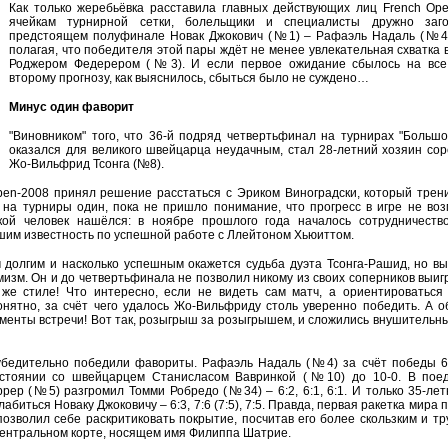
Как только жеребьёвка расставила главных действующих лиц French Op
ячейкам турнирной сетки, болельщики и специалисты дружно заг
предстоящем полуфинале Новак Джокович (№1) – Рафаэль Надаль (№4)
полагая, что победителя этой пары ждёт не менее увлекательная схватка 
Роджером Федерером (№3). И если первое ожидание сбылось на все
второму прогнозу, как выяснилось, сбыться было не суждено…
Минус один фаворит
"Виновником" того, что 36-й подряд четвертьфинал на турнирах "Больш
оказался для великого швейцарца неудачным, стал 28-летний хозяин со
Жо-Вильфрид Тсонга (№8).
Open-2008 принял решение расстаться с Эриком Виноградски, который трен
л на турниры один, пока не пришло понимание, что прогресс в игре не во
кой человек нашёлся: в ноябре прошлого года началось сотрудничество
им известность по успешной работе с Ллейтоном Хьюиттом.
м долгим и насколько успешным окажется судьба дуэта Тсонга-Рашид, но в
зм. Он и до четвертьфинала не позволил никому из своих соперников выигр
же стиле! Что интересно, если не видеть сам матч, а ориентироваться
понятно, за счёт чего удалось Жо-Вильфриду столь уверенно победить. А 
менты встречи! Вот так, розыгрыш за розыгрышем, и сложились внушительн
убедительно победили фавориты. Рафаэль Надаль (№4) за счёт победы 6:2
остоянии со швейцарцем Станисласом Вавринкой (№10) до 10-0. В поед
рер (№5) разгромил Томми Робредо (№34) – 6:2, 6:1, 6:1. И только 35-ле
биться Новаку Джоковичу – 6:3, 7:6 (7:5), 7:5. Правда, первая ракетка мира 
озволил себе раскритиковать покрытие, посчитав его более скользким и т
 центральном корте, носящем имя Филиппа Шатрие.