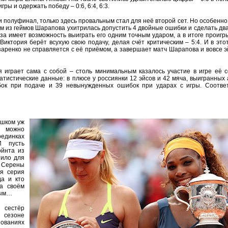
ры и одержать победу – 0:6, 6:4, 6:3.
 полуфинал, только здесь провальным стал для неё второй сет. Но особенно
м из геймов Шарапова ухитрилась допустить 4 двойные ошибки и сделать два
аза имеет возможность выиграть его одним точным ударом, а в итоге проигр
иктория берёт всухую свою подачу, делая счёт критическим – 5:4. И в это
аренко не справляется с её приёмом, а завершает матч Шарапова и вовсе эй
 играет сама с собой – столь минимальным казалось участие в игре её 
статистические данные: в плюсе у россиянки 12 эйсов и 42 мяча, выигранных
бок при подаче и 39 невынужденных ошибок при ударах с игры. Соотве
ишком уж
к можно
оединках
 пусть
ойнта из
тило для
 Серены
я серия
да и кто
а своём
тым…
 сестёр
 сезоне
ованиях