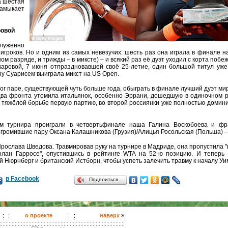
а шестая
замыкает
ровой
луженно
игроков. Но и одним из самых невезучих: шесть раз она играла в финале н
м разряде, и трижды – в миксте) – и всякий раз её дуэт уходил с корта побе
аровой, 7 июня отпраздновавшей своё 25-летие, один большой титул уже
ну Суарисем выиграла микст на US Open.
г паре, существующей чуть больше года, обыграть в финале лучший дуэт ми
два фронта утомила итальянок, особенно Эррани, дошедшую в одиночном 
 тяжёлой борьбе первую партию, во второй россиянки уже полностью домин
ам турнира проиграли в четвертьфинале наша Галина Воскобоева и фр
азгромившие пару Оксана Калашникова (Грузия)/Алицья Росольская (Польша) – 6
рослава Шведова. Травмировав руку на турнире в Мадриде, она пропустила "
олан Гарросе", опустившись в рейтинге WTA на 52-ю позицию. И теперь
й Нюрнберг и британский Истборн, чтобы успеть залечить травму к началу Уи
в Facebook
Поделиться…
о проекте
наверх
»