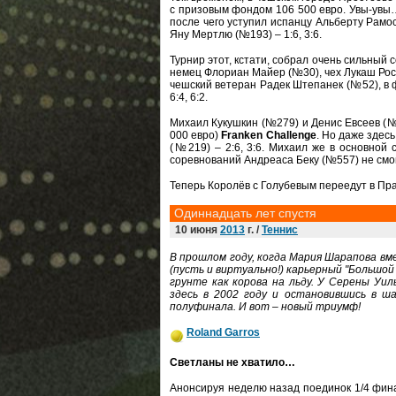
с призовым фондом 106 500 евро. Увы-увы…
после чего уступил испанцу Альберту Рамос
Яну Мертлю (№193) – 1:6, 3:6.
Турнир этот, кстати, собрал очень сильный 
немец Флориан Майер (№30), чех Лукаш Рос
чешский ветеран Радек Штепанек (№52), в
6:4, 6:2.
Михаил Кукушкин (№279) и Денис Евсеев (№5
000 евро)
Franken Challenge
. Но даже здес
(№219) – 2:6, 3:6. Михаил же в основной с
соревнований Андреаса Беку (№557) не смог – 
Теперь Королёв с Голубевым переедут в Пра
Одиннадцать лет спустя
10 июня
2013
г. /
Теннис
В прошлом году, когда Мария Шарапова в
(пусть и виртуально!) карьерный "Большой 
грунте как корова на льду. У Серены Уи
здесь в 2002 году и остановившись в ш
полуфинала. И вот – новый триумф!
Roland Garros
Светланы не хватило…
Анонсируя неделю назад поединок 1/4 фин