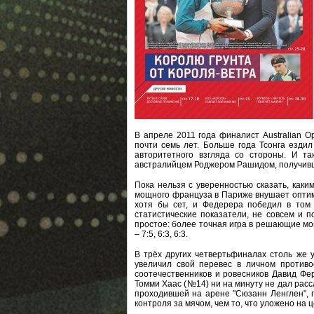
В апреле 2011 года финалист Australian 
почти семь лет. Больше года Тсонга езди
авторитетного взгляда со стороны. И та
австралийцем Роджером Рашидом, получивш
Пока нельзя с уверенностью сказать, каки
мощного француза в Париже внушает оптими
хотя бы сет, и Федерера победил в том 
статистические показатели, не совсем и 
простое: более точная игра в решающие мо
– 7:5, 6:3, 6:3.
В трёх других четвертьфиналах столь же 
увеличил свой перевес в личном против
соотечественников и ровесников Давид Фер
Томми Хаас (№14) ни на минуту не дал рассла
проходившей на арене "Сюзанн Ленглен", п
контроля за мячом, чем то, что уложено на