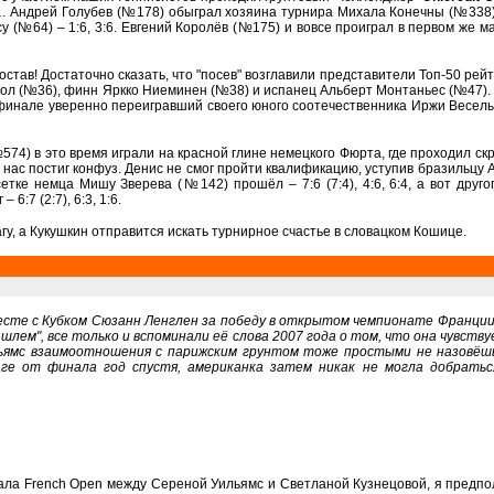
 Андрей Голубев (№178) обыграл хозяина турнира Михала Конечны (№338) –
у (№64) – 1:6, 3:6. Евгений Королёв (№175) и вовсе проиграл в первом же ма
состав! Достаточно сказать, что "посев" возглавили представители Топ-50 рей
ол (№36), финн Яркко Ниеминен (№38) и испанец Альберт Монтаньес (№47).
 финале уверенно переигравший своего юного соотечественника Иржи Весел
74) в это время играли на красной глине немецкого Фюрта, где проходил ск
ь нас постиг конфуз. Денис не смог пройти квалификацию, уступив бразильцу 
етке немца Мишу Зверева (№142) прошёл – 7:6 (7:4), 4:6, 6:4, а вот друго
6:7 (2:7), 6:3, 1:6.
гу, а Кукушкин отправится искать турнирное счастье в словацком Кошице.
месте с Кубком Сюзанн Ленглен за победу в открытом чемпионате Франци
шлем", все только и вспоминали её слова 2007 года о том, что она чувству
льямс взаимоотношения с парижским грунтом тоже простыми не назовёшь
аге от финала год спустя, американка затем никак не могла добратьс
ала French Open между Сереной Уильямс и Светланой Кузнецовой, я предпо