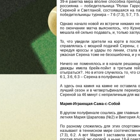
39-я ракетка мира вполне способна препод
россиянка – победительница "Ролан Гарро
Сереной и Светланой, состоявшаяся на пар
победительницы турнира – 7:6 (7:3), 5:7, 7:5.
Однако начало новой их встречи никаких н
по окончании матча выяснилось, что Кузн
мешала ей сильно подавать, и, только заглу
То, что увидели зрители на корте в посл
справлялась с мощной подачей Серены, с 
чередуя кроссы и удары по линии, стала 
ужасная Серена тоже не безошибочна, и у н
Ничего не поменялось и в начале решающе
дважды имела брейк-пойнт в третьем гей
отыграться?.. Но в итоге случилось то, что 
6:1, 3:6, 6:3 – Серена в полуфинале!
А здесь она камня на камне не оставила
лучший сезон и в четвертьфинале переигра
Сереной за 46 минут с неприличным для матч
Мария-Играющая-Сама-с-Собой
В другом полуфинале сошлись две главные 
летняя Мария Шарапова (№2) и Виктория Аз
По разному сложились для этих спортсмено
называют в теннисном мире соотечественн
(7:3), 6:2. А вот Мария I заставила свои
против другой экс-первой, а ныне 18-й рак