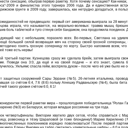
нести сенсацию, обыграв первую ракетку. Хотя почему сенсацию? Как-никак,
са"-2009 и финалистка этого турнира 2006 года. Да и единственная вст
ижском грунте в 2009 году, завершилась, как нетрудно догадаться, в поль
еожиданностей не предвещало: первый сет американка выиграла за 28 минут 
ецова играла, что называется, на морально-волевых: травма мышц брюшн
шив боль таблеткой и туго стянув себя бандажом, она продолжила поединок. Д
едующий час с небольшим, поразило всех. Во-первых, Светлана на удивл
ещё большей силой возвращая мяч на сторону своей грозной соперницы, 
методично гонять грозную соперницу по корту. Быстро напомнив всем, что
её тоже есть нервы!
й третьей партии. Кузнецова сразу же сделала брейк, затем выиграла сво
ме. Поведи она 3:0, да ещё и на своей подаче – и кто знает, сумела 
случилось: Уильямс спасла гейм, воспряла духом – после чего её уже было не 
 от защитных сооружений Сары Эррани (№5). 26-летняя итальянка, прово
вшая со счётом 6:4, 7:6 (8:6) польку Агнешку Радваньскую (№4), была бита
ей такого уровня счётом 6:0, 6:1!
конкурентки первой ракетки мира – прошлогодняя победительница "Ролан Га
аренко (№3) из Беларуси, которая младше россиянки на три года.
к четвертьфиналы. Виктории хватило двух сетов, чтобы справиться с Мари
ицу, ровесницу и тёзку Шараповой (и тоже блондинку!) Марию Кириленко (
х многочисленных поклонников изрядно поволноваться! После первой парти
етки мира Елены Янкович на табло светились удивительные цифры – 6:0 в поль