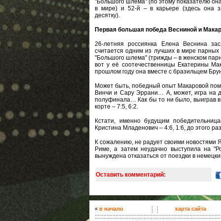
"Большого шлема" (по этому показателю он
в мире) и 52-й – в карьере (здесь она 
десятку).
Первая большая победа Весниной и Мака
26-летняя россиянка Елена Веснина зас
считается одним из лучших в мире парных 
"Большого шлема" (трижды – в женском парно
вот у её соотечественницы Екатерины Мак
прошлом году она вместе с бразильцем Бру
Может быть, победный опыт Макаровой помо
Винчи и Сару Эррани… А, может, игра на 
полуфинала… Как бы то ни было, выиграв в
корте – 7:5, 6:2.
Кстати, именно будущим победительниц
Кристина Младенович – 4:6, 1:6, до этого р
К сожалению, не радует своими новостями Я
Риме, а затем неудачно выступила на "Р
вынуждена отказаться от поездки в немецки
Оставить комментарий:
«
в начало
карта сайта