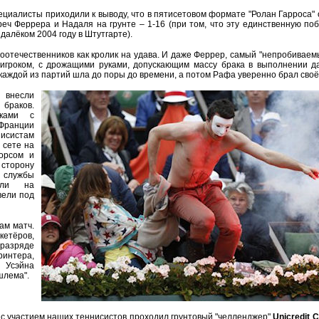
циалисты приходили к выводу, что в пятисетовом формате "Ролан Гарроса" 
треч Феррера и Надаля на грунте – 1-16 (при том, что эту единственную по
 далёком 2004 году в Штутгарте).
соотечественников как кролик на удава. И даже Феррер, самый "непробиваемы
 игроком, с дрожащими руками, допускающим массу брака в выполнении 
 каждой из партий шла до поры до времени, а потом Рафа уверенно брал своё
внесли
браков.
ками с
Франции
нисистам
 сете на
орсом и
 сторону
 службы
вали на
вели под
сам матч.
етёров,
 разряде
ринтера,
 Усэйна
шлема".
 с участием наших теннисистов проходил грунтовый "челленджер"
Unicredit 