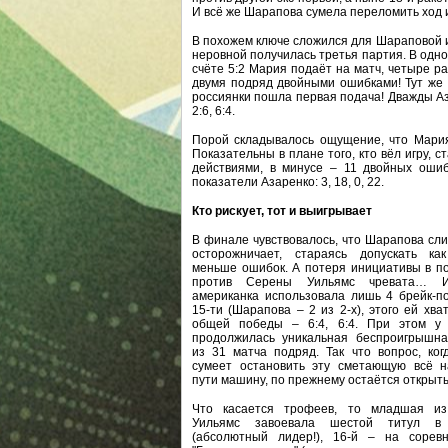
И всё же Шарапова сумела переломить ход иг
В похожем ключе сложился для Шараповой и
неровной получилась третья партия. В одно
счёте 5:2 Мария подаёт на матч, четыре р
двумя подряд двойными ошибками! Тут же В
россиянки пошла первая подача! Дважды Аз
2:6, 6:4.
Порой складывалось ощущение, что Мария
Показательны в плане того, кто вёл игру, 
действиями, в минусе – 11 двойных оши
показатели Азаренко: 3, 18, 0, 22.
Кто рискует, тот и выигрывает
В финале чувствовалось, что Шарапова сл
осторожничает, стараясь допускать ка
меньше ошибок. А потеря инициативы в п
против Серены Уильямс чревата… И
американка использовала лишь 4 брейк-п
15-ти (Шарапова – 2 из 2-х), этого ей хва
общей победы – 6:4, 6:4. При этом у
продолжилась уникальная беспроигрышна
из 31 матча подряд. Так что вопрос, ког
сумеет остановить эту сметающую всё н
пути машину, по прежнему остаётся откры
Что касается трофеев, то младшая из
Уильямс завоевала шестой титул в
(абсолютный лидер!), 16-й – на соревн