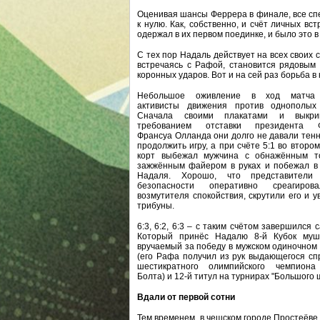
Оценивая шансы Феррера в финале, все спе
к нулю. Как, собственно, и счёт личных вс
одержал в их первом поединке, и было это в
С тех пор Надаль действует на всех своих 
встречаясь с Рафой, становится рядовым
коронных ударов. Вот и на сей раз борьба в
Небольшое оживление в ход матча 
активисты движения против однополых 
Сначала своими плакатами и выкри
требованием отставки президента 
Франсуа Олланда они долго не давали тен
продолжить игру, а при счёте 5:1 во втором
корт выбежал мужчина с обнажённым т
зажжённым файером в руках и побежал в
Надаля. Хорошо, что представители
безопасности оперативно среагиро
возмутителя спокойствия, скрутили его и у
трибуны.
6:3, 6:2, 6:3 – с таким счётом завершился 
Который принёс Надалю 8-й Кубок мушк
вручаемый за победу в мужском одиночном
(его Рафа получил из рук выдающегося сп
шестикратного олимпийского чемпиона
Болта) и 12-й титул на турнирах "Большого 
Вдали от первой сотни
Тем временем, в чешском городе Простеёве