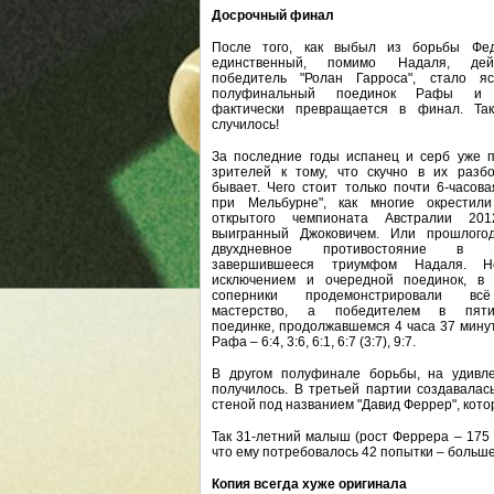
Досрочный финал
После того, как выбыл из борьбы Фе
единственный, помимо Надаля, дей
победитель "Ролан Гарроса", стало яс
полуфинальный поединок Рафы и 
фактически превращается в финал. Та
случилось!
За последние годы испанец и серб уже 
зрителей к тому, что скучно в их разб
бывает. Чего стоит только почти 6-часова
при Мельбурне", как многие окрестил
открытого чемпионата Австралии 201
выигранный Джоковичем. Или прошлого
двухдневное противостояние в П
завершившееся триумфом Надаля. Н
исключением и очередной поединок, в 
соперники продемонстрировали вс
мастерство, а победителем в пяти
поединке, продолжавшемся 4 часа 37 мину
Рафа – 6:4, 3:6, 6:1, 6:7 (3:7), 9:7.
В другом полуфинале борьбы, на удивле
получилось. В третьей партии создавалас
стеной под названием "Давид Феррер", котора
Так 31-летний малыш (рост Феррера – 175 
что ему потребовалось 42 попытки – больше
Копия всегда хуже оригинала