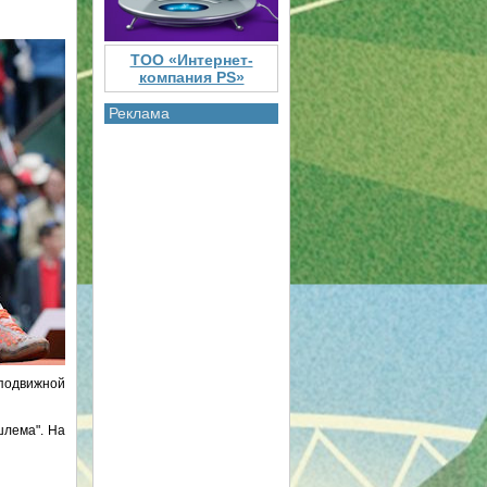
ТОО «Интернет-
компания PS»
Реклама
 подвижной
шлема". На