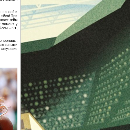
 нервной и
 эйса! При
ывает гейм
т момент у
сом – 6:1,
соперницы.
 активными
тствующие