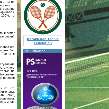
en-2013 по
оворили о
, резонно
в финале с
 100%, то
ого шлема"
ревнований
Kazakhstan Tennis
Federation
ировал его
зможен без
Наш спонсор
 Тсонга с
ыступление
ать у него
 только на
объяснение
ый перевес
, 6:3, 6:1
инке двух
тний немец
после игры,
рудным для