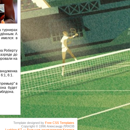
а турнирах
ждённым. А
 имелся: в
ра Роберту
разряде до
ировали на
анцуженка
:1, 6:1.
премьер" в
 она будет
мблдона.
Template designed by
Free CSS Templates
Copyright © 1996 Александр ЛЯХОВ
Lyakhov.KZ — Большая энциклопедия Казнета