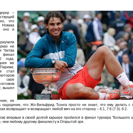
дерер –
ствущий
но, что
Новака
к оно и
приучили
орках не
я "битва
и финал
2 года,
днее же
ариже,
е стал
котором
ё своё
сетовом
т, вышел
ние, не
ь ощущение, что Жо-Вильфрид Тсонга просто не знает, что ему делать с
я возвращает и возвращает любой мяч на его сторону – 6:1, 7:6 (7:3). 6:2.
см) впервые в своей долгой карьере пробился в финал турнира "Большого 
, чем любому другому финалисту в Открытой эре.