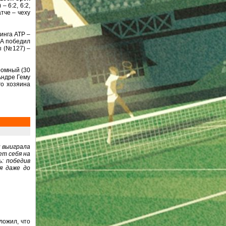
 6:2, 6:2,
тче – чеху
тинга ATP –
 А победил
ы (№127) –
ромный (30
Андре Гему
го хозяина
и выиграла
ет себя на
: победив
я даже до
ложил, что