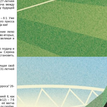
 27-летняя
реча между
зу будущей
– 6:1. Уже
ого пресса
а как!
ение легко
во-вторых,
 великая и
ю подачу и
бы Серена
остановить.
дящая свой
 31-летней
рроса" 26-
ей II, как
№12) – 7:6
и её матча
зу сербки.