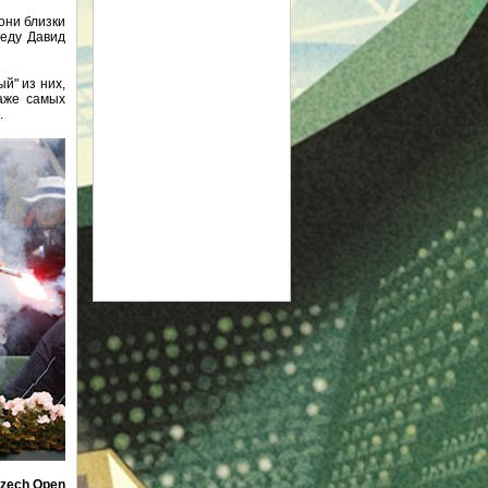
они близки
беду Давид
й" из них,
даже самых
.
Czech Open