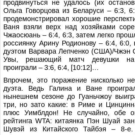
продвинуться не удалось (их остано
Ольга Говорцова из Беларуси – 6:3, 6:
продемонстрировал хорошие перспекти
Ваня взяли верх над хозяйками сор
Чжаосюань – 6:4, 6:3, затем легко про
россиянку Арину Родионову – 6:4, 6:0,
дуэтом Варвара Лепченко (США)/Чжэн Сай
Увы, решающий матч девушки на 
проиграли – 3:6, 6:4, [10:12]…
Впрочем, это поражение нисколько н
дуэта. Ведь Галина и Ване проигра
нынешнем сезоне до Гуаньчжоу выигр
три, но зато какие: в Риме и Цинцинна
плюс Уимблдон! Не случайно, обе о
рейтинга WTA: китаянка Пэн Шуай зан
Шувэй из Китайского Тайбэя – 8-е.