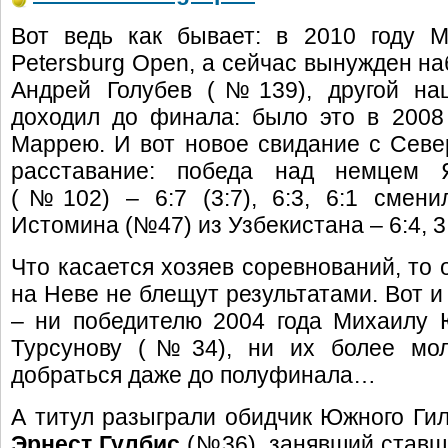
Вот ведь как бывает: в 2010 году М
Petersburg Open, а сейчас вынужден на
Андрей Голубев (№139), другой наш
доходил до финала: было это в 2008 
Маррею. И вот новое свидание с Сев
расставание: победа над немцем
(№102) – 6:7 (3:7), 6:3, 6:1 смен
Истомина (№47) из Узбекистана – 6:4, 3:
Что касается хозяев соревнований, то 
на Неве не блещут результатами. Вот и
– ни победителю 2004 года Михаилу
Турсунову (№34), ни их более мол
добраться даже до полуфинала…
А титул разыграли обидчик Южного Ги
Эрнест Гулбис
(№36), занявший ставш