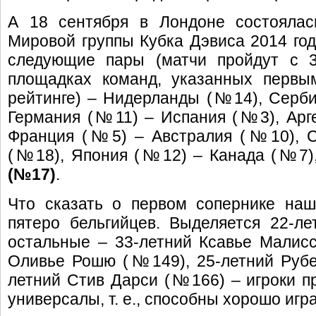
А 18 сентября в Лондоне состоялас
Мировой группы Кубка Дэвиса 2014 год
следующие пары (матчи пройдут с 
площадках команд, указанных перв
рейтинге) – Нидерланды (№14), Серб
Германия (№11) – Испания (№3), Арг
Франция (№5) – Австралия (№10), 
(№18), Япония (№12) – Канада (№7)
(№17)
.
Что сказать о первом сопернике наш
пятеро бельгийцев. Выделяется 22-
остальные – 33-летний Ксавье Малис
Оливье Рошю (№149), 25-летний Руб
летний Стив Дарси (№166) – игроки пр
универсалы, т. е., способны хорошо игр