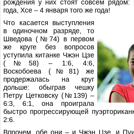
рождения у них стоят совсем рядом:
года, Хсе – 4 января того же года!
Что касается выступления
в одиночном разряде, то
Шведова (№74) в первом
же круге без вопросов
уступила китанке Чжэн Цзе
(№58) – 1:6, 4:6,
Воскобоева (№81) же
продержалась на круг
дольше: обыграв чешку
Петру Цетковску (№139) –
6:3, 6:1, она проиграла
быстро прогрессирующей пуэрторикан
2:6.
Впрочем, обе они – и Чжэн Цзе, и Пу