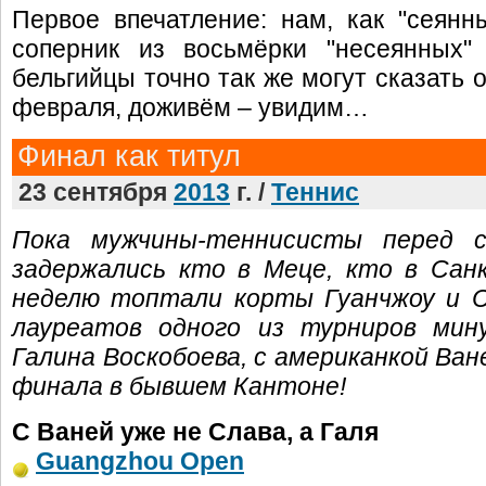
Первое впечатление: нам, как "сеян
соперник из восьмёрки "несеянных"
бельгийцы точно так же могут сказать о
февраля, доживём – увидим…
Финал как титул
23 сентября
2013
г. /
Теннис
Пока мужчины-теннисисты перед с
задержались кто в Меце, кто в Сан
неделю топтали корты Гуанчжоу и С
лауреатов одного из турниров мин
Галина Воскобоева, с американкой Ван
финала в бывшем Кантоне!
С Ваней уже не Слава, а Галя
Guangzhou Open