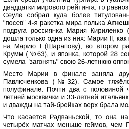
двадцатки мирового рейтинга, то равно
Сеуле собрал куда более титулован
"посев" 4-я ракетка мира полька
Агнеш
подруга россиянка Мария Кириленко
дошла только одна из них: Марии II, ка
на Марию I (Шарапову), во втором р
Крумм (№63), и японка, которой 28 сен
сумела "загонять" свою 26-летнюю оппоне
Место Марии в финале заняла друг
Павлюченкова (№32). Самое тяжёло
полуфинале. Почти два с половиной 
летней москвички и 33-летней итальян
и дважды на тай-брейках верх брала молод
Что касается Радваньской, то она н
четырёх матчах меньше геймов, чем 