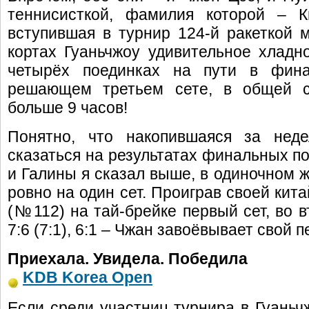
теннисисткой, фамилия которой – Ки
вступившая в турнир 124-й ракеткой 
кортах Гуаньчжоу удивительное хладно
четырёх поединках на пути в фин
решающем третьем сете, в общей с
больше 9 часов!
Понятно, что накопившаяся за нед
сказаться на результатах финальных п
и Галины я сказал выше, в одиночном ж
ровно на один сет. Проиграв своей кит
(№112) на тай-брейке первый сет, во в
7:6 (7:1), 6:1 – Чжан завоёвывает свой 
Приехала. Увидела. Победила
KDB Korea Open
Если среди участниц турнира в Гуаньч