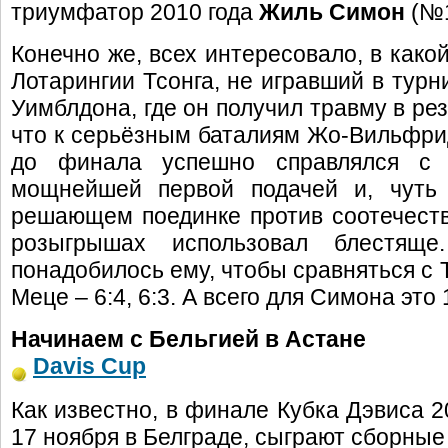
триумфатор 2010 года
Жиль Симон
(№1
Конечно же, всех интересовало, в како
Лотарингии Тсонга, не игравший в турн
Уимблдона, где он получил травму в ре
что к серьёзным баталиям Жо-Вильфри
до финала успешно справлялся с 
мощнейшей первой подачей и, чуть 
решающем поединке против соотечест
розыгрышах использовал блестящ
понадобилось ему, чтобы сравняться с Т
Меце – 6:4, 6:3. А всего для Симона это 
Начинаем с Бельгией в Астане
Davis Cup
Как известно, в финале Кубка Дэвиса 2
17 ноября в Белграде, сыграют сборные