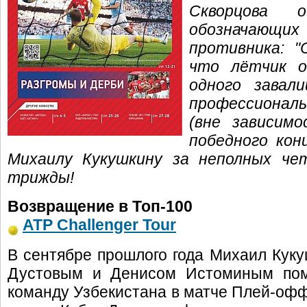
Скворцова о
обозначаю
противника: "
что лётчик о
одного завал
профессиональ
(вне зависим
победного кон
Михаилу Кукушкину за неполных че
трижды!
Возвращение в Топ-100
ATP Challenger Tour
В сентябре прошлого года Михаил Кук
Дустовым и Денисом Истоминым пом
команду Узбекистана в матче Плей-офф