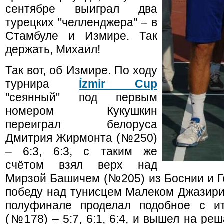
сентябре выиграл два
турецких "челленджера" – в
Стамбуле и Измире. Так
держать, Михаил!
Так вот, об Измире. По ходу
турнира
Ízmir Cup
"сеянный" под первым
номером Кукушкин
переиграл белоруса
Дмитрия Жирмонта (№250)
– 6:3, 6:3, с таким же
счётом взял верх над
Мирзой Башичем (№205) из Боснии и Г
победу над тунисцем Малеком Джазири (№
полуфинале проделал подобное с и
(№178) – 5:7, 6:1, 6:4, и вышел на р