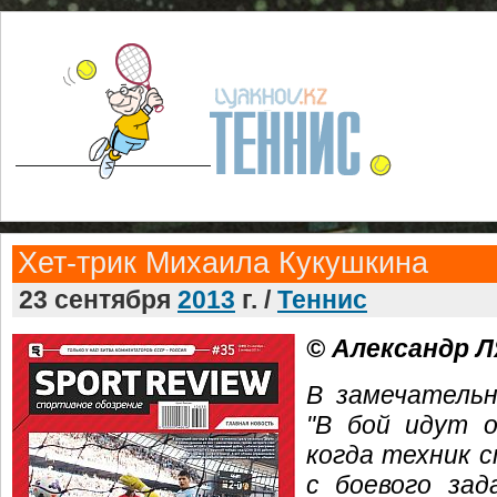
Хет-трик Михаила Кукушкина
23 сентября
2013
г. /
Теннис
© Александр 
В замечатель
"В бой идут о
когда техник 
с боевого за