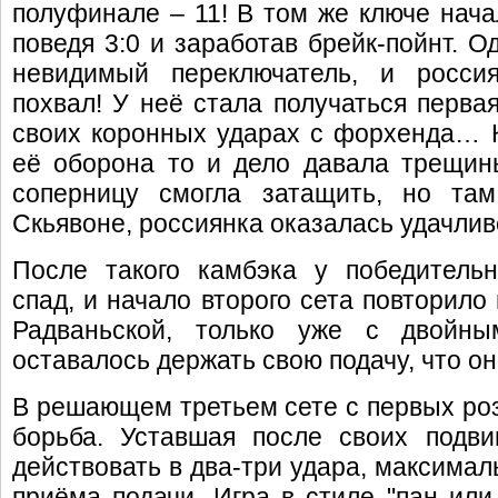
полуфинале – 11! В том же ключе начал
поведя 3:0 и заработав брейк-пойнт. О
невидимый переключатель, и росси
похвал! У неё стала получаться первая
своих коронных ударах с форхенда… К
её оборона то и дело давала трещины
соперницу смогла затащить, но там
Скьявоне, россиянка оказалась удачливей
После такого камбэка у победитель
спад, и начало второго сета повторило 
Радваньской, только уже с двойны
оставалось держать свою подачу, что он
В решающем третьем сете с первых ро
борьба. Уставшая после своих подви
действовать в два-три удара, максимал
приёма подачи. Игра в стиле "пан или