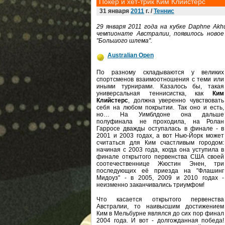
Покер и хет-трик Ким Клийстерс
31 января
2011
г. /
Теннис
29 января 2011 года на кубке Daphne Akh
чемпионате Австралии, появилось новое
"Большого шлема".
Australian Open
По разному складываются у великих
спортсменов взаимоотношения с теми или
иными турнирами. Казалось бы, такая
универсальная теннисистка, как
Ким
Клийстерс
, должна уверенно чувствовать
себя на любом покрытии. Так оно и есть,
но… На Уимблдоне она дальше
полуфинала не проходила, на Ролан
Гарросе дважды оступалась в финале - в
2001 и 2003 годах, а вот Нью-Йорк может
считаться для Ким счастливым городом:
начиная с 2003 года, когда она уступила в
финале открытого первенства США своей
соотечественнице Жюстин Энен, три
последующих её приезда на "Флашинг
Мидоуз" - в 2005, 2009 и 2010 годах -
неизменно заканчивались триумфом!
Что касается открытого первенства
Австралии, то наивысшим достижением
Ким в Мельбурне являлся до сих пор финал
2004 года. И вот - долгожданная победа!