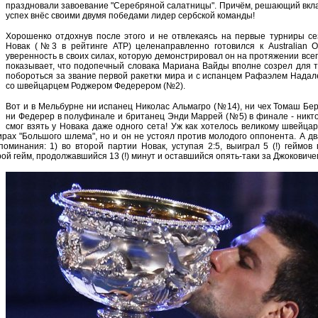
праздновали завоевание "Серебряной салатницы". Причём, решающий вкл
успех внёс своими двумя победами лидер сербской команды!
Хорошенко отдохнув после этого и не отвлекаясь на первые турниры се
Новак (№3 в рейтинге ATP) целенаправленно готовился к Australian O
уверенность в своих силах, которую демонстрировал он на протяжении всег
показывает, что подопечный словака Мариана Вайды вполне созрел для т
побороться за звание первой ракетки мира и с испанцем Рафаэлем Надал
со швейцарцем Роджером Федерером (№2).
Вот и в Мельбурне ни испанец Николас Альмагро (№14), ни чех Томаш Бе
ни Федерер в полуфинале и британец Энди Маррей (№5) в финале - никто
смог взять у Новака даже одного сета! Уж как хотелось великому швейца
нирах "Большого шлема", но и он не устоял против молодого оппонента. А д
оминания: 1) во второй партии Новак, уступая 2:5, выиграл 5 (!) геймов 
ой гейм, продолжавшийся 13 (!) минут и оставшийся опять-таки за Джоковиче