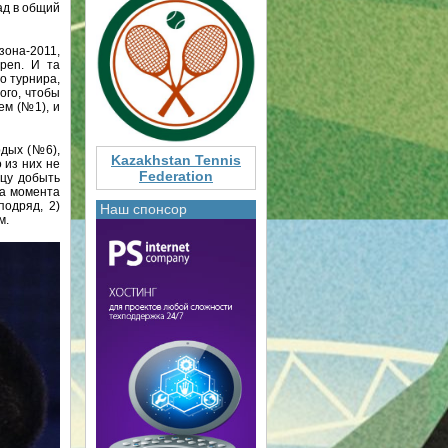
ад в общий
зона-2011,
pen. И та
о турнира,
ого, чтобы
ем (№1), и
рдых (№6),
Kazakhstan Tennis
 из них не
Federation
рцу добыть
ва момента
подряд, 2)
Наш спонсор
м.