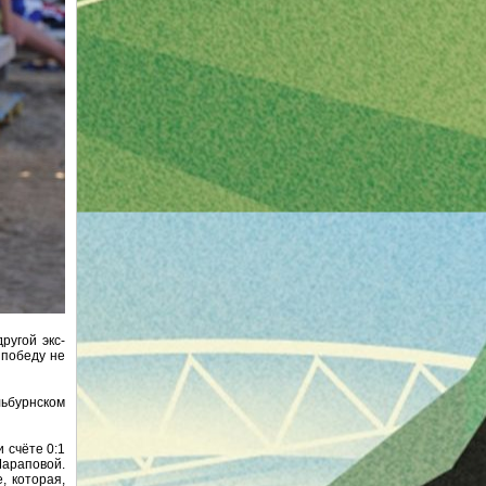
ругой экс-
 победу не
льбурнском
 счёте 0:1
Шараповой.
, которая,