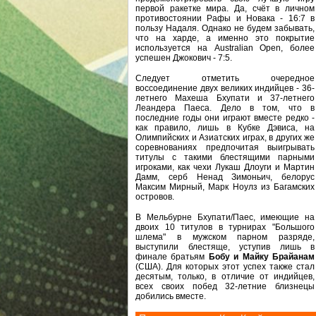
первой ракетке мира. Да, счёт в личном
противостоянии Рафы и Новака - 16:7 в
пользу Надаля. Однако не будем забывать,
что на харде, а именно это покрытие
используется на Australian Open, более
успешен Джокович - 7:5.
Следует отметить очередное
воссоединение двух великих индийцев - 36-
летнего Махеша Бхупати и 37-летнего
Леандера Паеса. Дело в том, что в
последние годы они играют вместе редко -
как правило, лишь в Кубке Дэвиса, на
Олимпийских и Азиатских играх, в других же
соревнованиях предпочитая выигрывать
титулы с такими блестящими парными
игроками, как чехи Лукаш Длоуги и Мартин
Дамм, серб Ненад Зимоньич, белорус
Максим Мирный, Марк Ноулз из Багамских
островов.
В Мельбурне Бхупати/Паес, имеющие на
двоих 10 титулов в турнирах "Большого
шлема" в мужском парном разряде,
выступили блестяще, уступив лишь в
финале братьям
Бобу и Майку Брайанам
(США). Для которых этот успех также стал
десятым, только, в отличие от индийцев,
всех своих побед 32-летние близнецы
добились вместе.