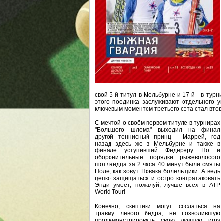
свой 5-й титул в Мельбурне и 17-й - в тур
этого поединка заслуживают отдельного уп
ключевым моментом третьего сета стал втор
С мечтой о своём первом титуле в турнирах
"Большого шлема" выходил на финал
другой теннисный принц - Маррей, год
назад здесь же в Мельбурне и также в
финале уступивший Федереру. Но и
оборонительные порядки рыжеволосого
шотландца за 2 часа 40 минут были смяты
Ноле, как зовут Новака болельщики. А ведь
цепко защищаться и остро контратаковать
Энди умеет, пожалуй, лучше всех в ATP
World Tour!
Конечно, скептики могут сослаться на
травму левого бедра, не позволившую
продемонстрировать свою лучшую игру