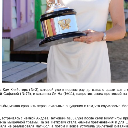
а Ким Клийстерс (№3), которой уже в первом раунде выпало сразиться с д
ой Сафиной (№75), и китаянка Ли На (№11), напротив, своих претензий на
борьбы, можно сравнить первоначальные ощущения с тем, что случилось в Ме
е, встречаясь с немкой Андреа Петкович (№33), уже после семи минут игры при
з-за мышечной травмы. Та же Петкович стала камнем преткновения и для 
ла не реализовала матчбол, а потом и вовсе уступила 28-летней китаянке