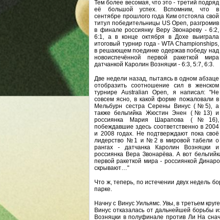
Тем более весомая, что это - третий подряд
её большой успех. Вспомним, что в
сентябре прошлого года Ким отстояла свой
титул победительницы US Open, разгромив
в финале россиянку Веру Звонареву - 6:2,
6:1, а в конце октября в Дохе выиграла
итоговый турнир года - WTA Championships,
в решающем поединке одержав победу над
новоиспечённой первой ракеткой мира
датчанкой Каролин Возняцки - 6:3, 5:7, 6:3.
Две недели назад, пытаясь в одном абзаце
отобразить соотношение сил в женском
турнире Australian Open, я написал: "Не
совсем ясно, в какой форме пожаловали в
Мельбурн сестра Серены Винус (№5), а
также бельгийка Жюстин Энен (№13) и
россиянка Мария Шарапова (№16),
побеждавшие здесь соответственно в 2004
и 2008 годах. Не подтверждают пока своё
лидерство №1 и №2 в мировой табели о
рангах - датчанка Каролин Возняцки и
россиянка Вера Звонарёва. А вот бельгийк
первой ракеткой мира - россиянкой Динар
скрывают…"
Что ж, теперь, по истечении двух недель 
парке.
Начну с Винус Уильямс. Увы, в третьем круг
Винус отказалась от дальнейшей борьбы и
Возняцки в полуфинале против Ли На снача