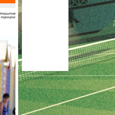
а Открытом
 турнирах