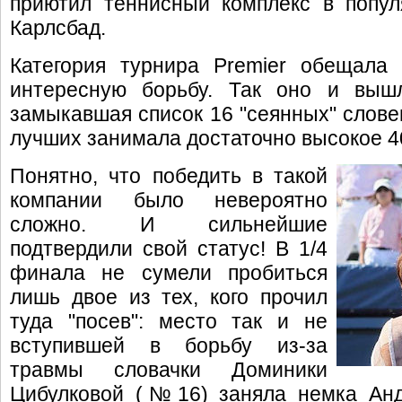
приютил теннисный комплекс в попул
Карлсбад.
Категория турнира Premier обещала
интересную борьбу. Так оно и вышл
замыкавшая список 16 "сеянных" слове
лучших занимала достаточно высокое 4
Понятно, что победить в такой
компании было невероятно
сложно. И сильнейшие
подтвердили свой статус! В 1/4
финала не сумели пробиться
лишь двое из тех, кого прочил
туда "посев": место так и не
вступившей в борьбу из-за
травмы словачки Доминики
Цибулковой (№16) заняла немка Анд