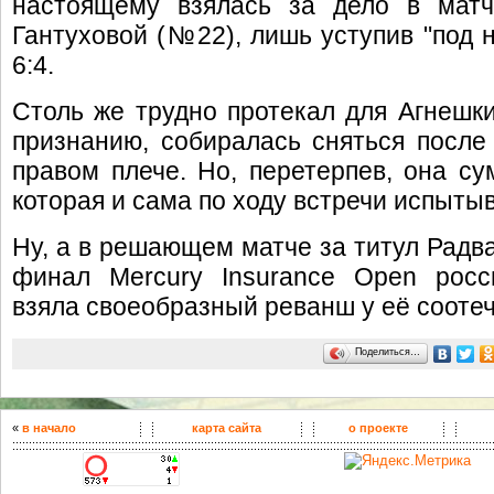
настоящему взялась за дело в матч
Гантуховой (№22), лишь уступив "под но
6:4.
Столь же трудно протекал для Агнешки
признанию, собиралась сняться после 
правом плече. Но, перетерпев, она су
которая и сама по ходу встречи испыты
Ну, а в решающем матче за титул Радва
финал Mercury Insurance Open росс
взяла своеобразный реванш у её сооте
Поделиться…
«
в начало
карта сайта
о проекте