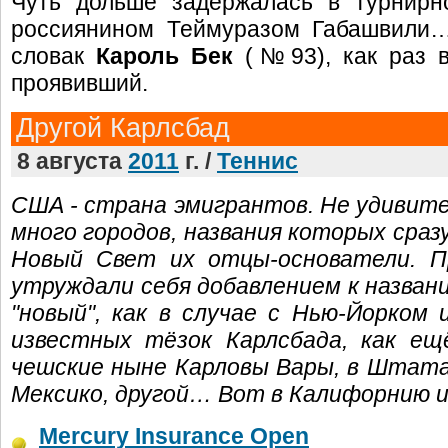
Чуть дольше задержалась в турнирн
россиянином Теймуразом Габашвили…
словак
Кароль Бек
(№93), как раз в
проявивший.
Другой Карлсбад
8 августа
2011
г. /
Теннис
США - страна эмигрантов. Не удивите
много городов, названия которых сраз
Новый Свет их отцы-основатели. Пр
утруждали себя добавлением к назван
"новый", как в случае с Нью-Йорком
известных тёзок Карлсбада, как ещ
чешские ныне Карловы Вары, в Штатах
Мексико, другой… Вот в Калифорнию и
Mercury Insurance Open