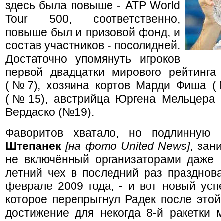
здесь была повыше - ATP World
Tour 500, соответственно,
повыше был и призовой фонд, и
состав участников - посолидней.
Достаточно упомянуть игроков
первой двадцатки мирового рейтинг
(№7), хозяина кортов Марди Фиша (
(№15), австрийца Юргена Мельцера
Вердаско (№19).
Фаворитов хватало, но подлинную
Штепанек
[на фото United News]
, зан
не включённый организаторами даже в
летний чех в последний раз празднов
феврале 2009 года, - и вот новый успе
которое перепрыгнул Радек после этой
достижение для некогда 8-й ракетки 