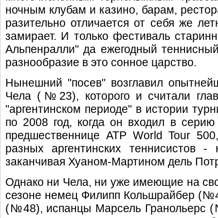
ночным клубам и казино, барам, ресто
разительно отличается от себя же лет
замирает. И только фестиваль старин
Альпенралли" да ежегодный теннисный 
разнообразие в это сонное царство.
Нынешний "посев" возглавил опытней
Чела (№23), которого и считали гла
"аргентинском периоде" в истории турн
по 2008 год, когда он входил в серию A
предшественнице ATP World Tour 500,
разных аргентинских теннисистов -
заканчивая Хуаном-Мартином дель Пот
Однако ни Чела, ни уже имеющие на св
сезоне немец Филипп Кольшрайбер (№4
(№48), испанцы Марсель Гранольерс 