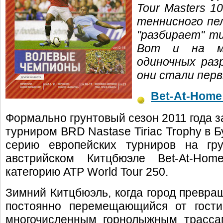
Tour Masters 1
теннисного пе
"разбирает" т
Вот и на ми
одиночных раз
они стали перв
Bet-At-Home
Формально грунтовый сезон 2011 года з
турниром BRD Nastase Tiriac Trophy в 
серию европейских турниров на гр
австрийском Китцбюэле Bet-At-Hom
категорию ATP World Tour 250.
Зимний Китцбюэль, когда город превра
постоянно перемещающийся от гости
многочисленным горнолыжным трассам