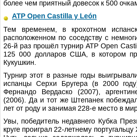
более чем приятный довесок к 500 очкам
ATP Open Castilla y León
Тем временем, в крохотном испанск
расположенном по соседству с немноги
26-й раз прошёл турнир ATP Open Casti
125 000 долларов США, в котором п
Кукушкин.
Турнир этот в разные годы выигрывали
испанцы Серхи Бругера (в 2000 году
Фернандо Вердаско (2007), аргенти
(2006). Да и тот же Штепанек побеждал
лет от роду и занимая 228-е место в мир
Увы, победитель недавнего Кубка През
круге проиграл 22-летнему португальцу 