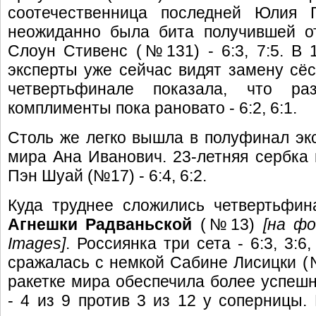
соотечественница последней Юлия
неожиданно была бита получившей от
Слоун Стивенс (№131) - 6:3, 7:5. В 
эксперты уже сейчас видят замену сёс
четвертьфинале показала, что ра
комплименты пока рановато - 6:2, 6:1.
Столь же легко вышла в полуфинал экс
мира Ана Иванович. 23-летняя сербка 
Пэн Шуай (№17) - 6:4, 6:2.
Куда труднее сложились четвертьфи
Агнешки Радваньской
(№13)
[на ф
Images]
. Россиянка три сета - 6:3, 3:6
сражалась с немкой Сабине Лисицки (№
ракетке мира обеспечила более успешн
- 4 из 9 против 3 из 12 у соперницы.