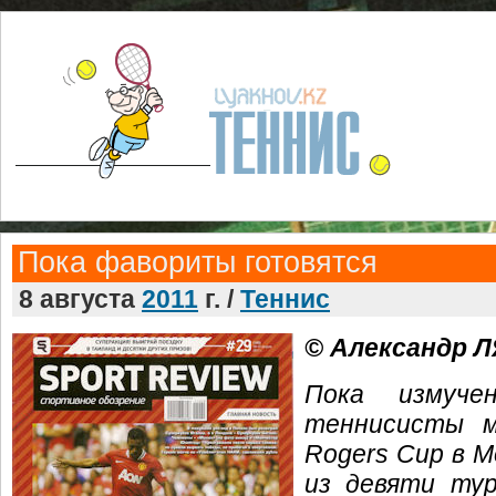
Пока фавориты готовятся
8 августа
2011
г. /
Теннис
© Александр 
Пока измуче
теннисисты м
Rogers Cup в 
из девяти тур