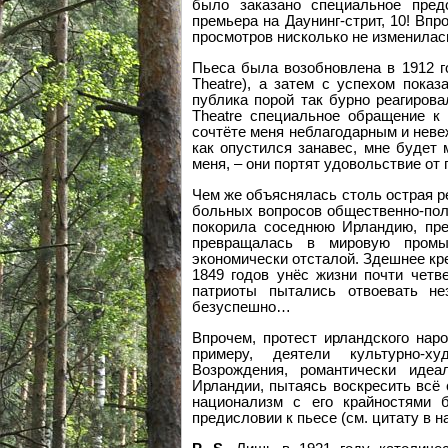
было заказано специальное пред
премьера на Даунинг-стрит, 10! Вп
просмотров нисколько не изменила
Пьеса была возобновлена в 1912 го
Theatre), а затем с успехом показ
публика порой так бурно реагиров
Theatre специальное обращение к 
сочтёте меня неблагодарным и невеж
как опустился занавес, мне будет
меня, – они портят удовольствие от 
Чем же объяснялась столь острая ре
больных вопросов общественно-поли
покорила соседнюю Ирландию, пре
превращалась в мировую промы
экономически отсталой. Здешнее кр
1849 годов унёс жизни почти четве
патриоты пытались отвоевать не
безуспешно…
Впрочем, протест ирландского нар
примеру, деятели культурно-ху
Возрождения, романтически иде
Ирландии, пытаясь воскресить всё 
национализм с его крайностями 
предисловии к пьесе (см. цитату в н