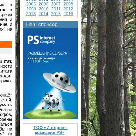
2005
2006
2007
2008
ия: в
2009
2010
2011
2012
гре в
2013
2014
2015
2016
 срезы
ния и
Наш спонсор
ние, и
х" на
цитат,
вности
цитата
дходит
орико-
знаёт
остей.
думать
Она не
софов,
орены
аться
ТОО «Интернет-
бы ни
компания PS»
я" (в