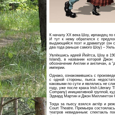
К началу XX века Шоу, ирландец по 
И тут к нему обратился с предложе
выдающийся поэт и драматург (он с
два года раньше самого Шоу) – Уил
Увлёкшись идеей Йейтса, Шоу в 1904
Island), в названии которой Джо
обозначение Англии и англичан, а "
империи.
Однако, ознакомившись с произведен
с одной стороны, пьеса недостат
каковыми по сути и являлись не сли
году, уже после краха Irish Literary 
Company) инициативной группой, ку
Эдвард Мартин и Джон Миллингтон С
Тогда за пьесу взялся актёр и ре
Court Theatre. Премьера состоялас
театров невиданным: спектакль по