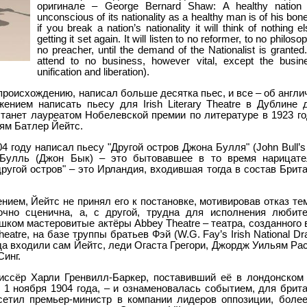
оригинале – George Bernard Shaw: A healthy nation
unconscious of its nationality as a healthy man is of his bon
if you break a nation’s nationality it will think of nothing e
getting it set again. It will listen to no reformer, to no philosop
no preacher, until the demand of the Nationalist is granted. 
attend to no business, however vital, except the busin
unification and liberation).
происхождению, написал больше десятка пьес, и все – об англи
нием написать пьесу для Irish Literary Theatre в Дублине 
танет лауреатом Нобелевской премии по литературе в 1923 го
ьям Батлер Йейтс.
 году написал пьесу "Другой остров Джона Булля" (John Bull’s
н Булль (Джон Бык) – это бытовавшее в то время нарицате
другой остров" – это Ирландия, входившая тогда в состав Брит
ием, Йейтс не принял его к постановке, мотивировав отказ тем
очно сценична, а, с другой, трудна для исполнения любите
шком мастеровитые актёры Abbey Theatre – театра, созданного 
Theatre, на базе труппы братьев Фэй (W.G. Fay’s Irish National Dr
да входили сам Йейтс, леди Огаста Грегори, Джордж Уильям Ра
инг.
жиссёр Xарли Гренвилл-Баркер, поставивший её в лондонском
ь 1 ноября 1904 года, – и ознаменовалась событием, для брит
сетил премьер-министр в компании лидеров оппозиции, более