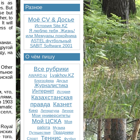
 is as
Разное
es. But
lse but
her, to
Моё CV & Досье
It will
История Site.KZ
ess of
Я люблю тебя, Жизнь!
или Мемуары покойника
ASTEL футбольный
чанах.
SABIT Software 2001
другой
ду, на
О чём пишу
 Other
Все рубрики
льное
Lyakhov.KZ
AWARD.kz
анской
Блогосфера
Друзья
Журналистика
Интернет
, что,
История
Казахстанская
лями,
в 1903
правда
Казнет
amatic
Кино
Литература
Личное
сселл,
Мои университеты
Мой ЦСКА
Моя
 Royal
работа
Музыка
анских
Праздники
Путешествия
 того,
Теннис
Спорт
Футбол