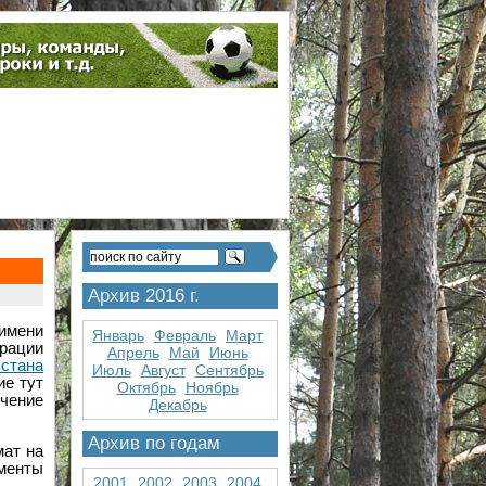
Архив 2016 г.
имени
Январь
Февраль
Март
рации
Апрель
Май
Июнь
стана
Июль
Август
Сентябрь
ие тут
Октябрь
Ноябрь
чение
Декабрь
Архив по годам
мат на
именты
2001
2002
2003
2004