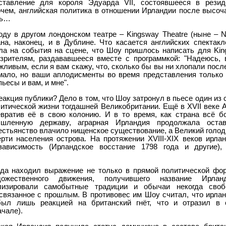
ставление для короля Эдуарда VII, состоявшееся в резид
рочем, английская политика в отношении Ирландии после высо
сь…
ду в другом лондонском театре – Kingsway Theatre (ныне – N
ана, наконец, и в Дублине. Что касается английских спектакл
ала на события на сцене, что Шоу пришлось написать для Ki
зрителям, раздававшееся вместе с программкой: "Надеюсь, 
ливым, если я вам скажу, что, сколько бы вы ни хлопали после
 мало, но ваши аплодисменты во время представления только
пьесы и вам, и мне".
акция публики? Дело в том, что Шоу затронул в пьесе один из
тической жизни тогдашней Великобритании. Ещё в XVII веке 
вратив её в свою колонию. И в то время, как страна всё б
шленную державу, аграрная Ирландия продолжала остав
естьянство влачило нищенское существование, а Великий голод
рти населения острова. На протяжении XVIII-XIX веков ирла
зависимость (Ирландское восстание 1798 года и другие),
ода находил выражение не только в прямой политической фо
дожественного движения, получившего название Ирланд
ализировали самобытные традиции и обычаи некогда своб
связанное с прошлым. В противовес им Шоу считал, что ирла
был лишь реакцией на британский гнёт, что и отразил в 
ачале).