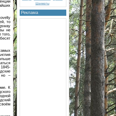
енции
Шахматы
чайших
Реклама
ovelty
ей, то
ngsway
вы не
 того,
 бесят
 самых
Англия
ольше
аться
 1845-
ндские
 но –
рме. К
ского
одной
ндский
своём