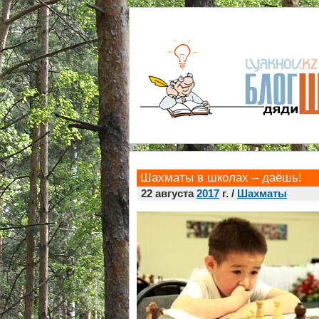
Шахматы в школах – даёшь!
22 августа
2017
г. /
Шахматы