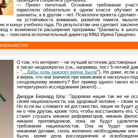
проводить собрались (цитирую):
— Проект пилотный. Основное требование участ
параллели обязательно в одном классе обучают и
шахматы, а в другом – нет. Психологи проекта сделают
на устойчивость внимания, развитие памяти, мышле
не и конце учебного года. По результатам они сделают заключе
ывод о возможности расширения программы "Шахматы в школа
на, – пояснила исполнительный директор КФШ Ирина Грищенко.
ональностях
О том, что интернет – не лучший источник достоверных 
я писал неоднократно (см., например, пост 5-летней да
– "
…Дабы дурь каждого видна была!
"). Но даже, если 
и верна, что она значила при написании и насколько по
сегодняшнему моменту? Вот пример одного такого ист
литературного исследования (моего!)…
Джордж Бернард Шоу: "Здоровая нация так же не осо
своей национальности, как здоровый человек – своих к
Но если вы сломаете её достоинство, нация не будет 
ни о чём другом, кроме того, чтобы восстановить его. 
станет слушать никаких реформаторов, никаких фило
никаких проповедников, пока не будут удовлетв
требования националистов. Она не будет заним
никакими делами, сколь жизненно необходимыми они 
были, кроме дела воссоединения и освобождени