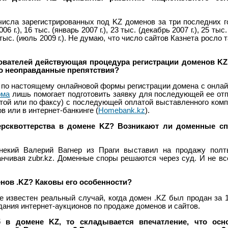
исла зарегистрированных под KZ доменов за три последних г
006 г.), 16 тыс. (январь 2007 г.), 23 тыс. (декабрь 2007 г.), 25 тыс
43 тыс. (июль 2009 г.). Не думаю, что число сайтов Казнета росло 
ователей действующая процедура регистрации доменов KZ
то неоправданные препятствия?
 по настоящему онлайновой формы регистрации домена с онла
рма
лишь помогает подготовить заявку для последующей ее от
той или по факсу) с последующей оплатой выставленного ком
в или в интернет-банкинге (
Homebank.kz
).
ерсквоттерства в домене KZ? Возникают ли доменные с
 некий Валерий Вагнер из Праги выставил на продажу полт
канчивая zubr.kz. Доменные споры решаются через суд. И не вс
.
нов .KZ? Каковы его особенности?
 известен реальный случай, когда домен .KZ был продан за 
ания интернет-аукционов по продаже доменов и сайтов.
 в домене KZ, то складывается впечатление, что осн