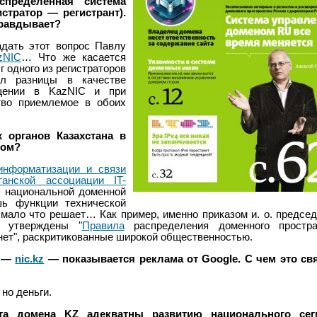
пределенная система
истратор — регистрант).
правдывает?
дать этот вопрос Павлу
zNIC
… Что же касается
г одного из регистраторов
ил разницы в качестве
щении в KazNIC и при
тво приемлемое в обоих
 органов Казахстана в
ном?
информатизации и связи
танской ассоциации IT-
 национальной доменной
ь функции технической
мало что решает… Как пример, именно приказом и. о. предсе
 утверждены "
Правила
распределения доменного простра
рнет", раскритикованные широкой общественностью.
а —
nic.kz
— показывается реклама от Google. С чем это свя
но деньги.
а домена KZ адекватны развитию национального сег