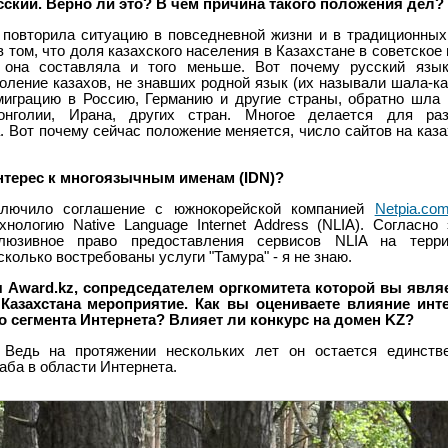
усский. Верно ли это? В чем причина такого положения дел?
е повторила ситуацию в повседневной жизни и в традиционн
в том, что доля казахского населения в Казахстане в советское
 она составляла и того меньше. Вот почему русский язы
ление казахов, не знавших родной язык (их называли шала-ка
играцию в Россию, Германию и другие страны, обратно шла 
онголии, Ирана, других стран. Многое делается для раз
а. Вот почему сейчас положение меняется, число сайтов на каз
нтерес к многоязычным именам (IDN)?
лючило соглашение с южнокорейской компанией
Netpia.сom
ологию Native Language Internet Address (NLIA). Согласно
клюзивное право предоставления сервисов NLIA на терри
асколько востребованы услуги "Тамура" - я не знаю.
 Award.kz, сопредседателем оргкомитета которой вы являе
 Казахстана мероприятие. Как вы оцениваете влияние инте
о сегмента Интернета? Влияет ли конкурс на домен KZ?
Ведь на протяжении нескольких лет он остается единств
ба в области Интернета.