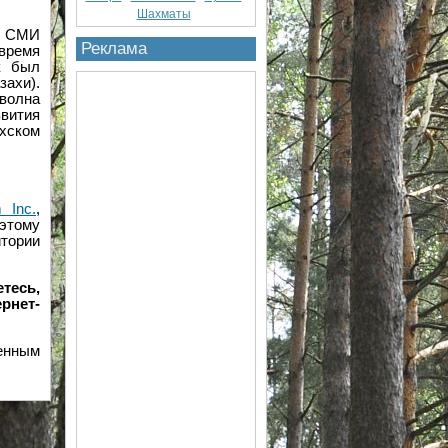
Шахматы
ых СМИ
Реклама
 время
к был
захи).
волна
вития
ахском
 Inc.
,
 этому
тории
тесь,
рнет-
енным