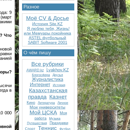
Разное
ода: 9
. (март
Моё CV & Досье
такими
История Site.KZ
Я люблю тебя, Жизнь!
или Мемуары покойника
? Что
ASTEL футбольный
SABIT Software 2001
йновой
О чём пишу
правки
панией
Все рубрики
Lyakhov.KZ
AWARD.kz
поры?
Блогосфера
Друзья
Журналистика
Интернет
ысячи
История
Казахстанская
егда в
правда
Казнет
Кино
Литература
Личное
Мои университеты
Мой ЦСКА
10 000
Моя
работа
Музыка
Праздники
Путешествия
овной
Теннис
Спорт
Футбол