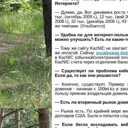
Интернета?
— Думаю, да. Вот динамика роста ч
тыс. (октябрь 2005 г.), 12 тыс. (май 2
2008 г.), 32 тыс. (декабрь 2008 г.), 
же темпами. (Улыбается)
— Удобна ли для интернет-польз
можно улучшить? Есть ли какие-
— Тому же сайту KazNIC не хватает
же оплатой. Сейчас
онлайновая фо
в KazNIC (обычной/электронной поч
KazNIC счета через отделения банко
— Существует ли проблема киб
Если да, то как они решаются?
— Конечно, существует. Пример:
доменов - начиная с 100let.kz и за
пользу прежних владельцев домена
— Есть ли вторичный рынок доме
— Рынок есть. По крайней мере мне
долларов США. Были и попытки созд
— Если бегло исследовать веб