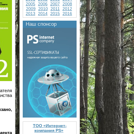
2005
2006
2007
2008
2009
2010
2011
2012
2013
2014
2015
2016
Наш спонсор
дателя
нства
зано,
ТОО «Интернет-
компания PS»
мента