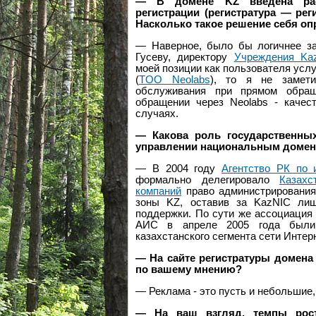
— В домене KZ введена рас
регистрации (регистратура — рег
Насколько такое решение себя о
— Наверное, было бы логичнее за
Гусеву, директору
Учреждения Ka
моей позиции как пользователя услу
(
TOO Neolabs
), то я не замет
обслуживания при прямом обра
обращении через Neolabs - качес
случаях.
— Какова роль государственных
управлении национальным доме
— В 2004 году
Агентство РК по 
формально делегировало
Казахс
компаний
право администрирования
зоны KZ, оставив за KazNIC лиш
поддержки. По сути же ассоциация 
АИС в апреле 2005 года были
казахстанского сегмента сети Инте
— На сайте регистратуры домен
по вашему мнению?
— Реклама - это пусть и небольшие, 
— На ваш взгляд, темпы рост