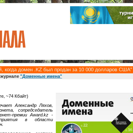
, когда домен .KZ был продан за 10 000 долларов США"
в журнале
"Доменные имена"
е, ~74 Кбайт)
чает Александр Ляхов,
рнета, сопредседатель
нет-премии Award.kz -
роприятия в области
н.