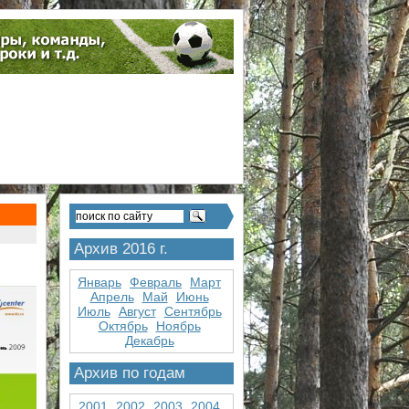
Архив 2016 г.
Январь
Февраль
Март
Апрель
Май
Июнь
Июль
Август
Сентябрь
Октябрь
Ноябрь
Декабрь
Архив по годам
2001
2002
2003
2004