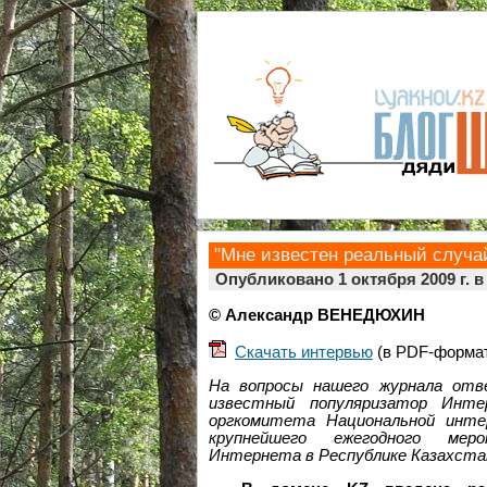
"Мне известен реальный случай
Опубликовано 1 октября 2009 г. 
© Александр ВЕНЕДЮХИН
Скачать интервью
(в PDF-формат
На вопросы нашего журнала отве
известный популяризатор Инте
оргкомитета Национальной интер
крупнейшего ежегодного ме
Интернета в Республике Казахста