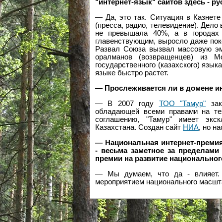
"интернет-язык" сайтов здесь - р
— Да, это так. Ситуация в Казнет
(пресса, радио, телевидение). Дело 
не превышала 40%, а в городах
главенствующим, выросло даже поко
Развал Союза вызвал массовую эм
оралманов (возвращенцев) из М
государственного (казахского) язык
языке быстро растет.
— Прослеживается ли в домене и
— В 2007 году
ТОО "Тамур"
зак
обладающей всеми правами на техн
соглашению, "Тамур" имеет экс
Казахстана. Создан сайт
НИА
, но н
— Национальная интернет-премия
- весьма заметное за пределами
премии на развитие национальног
— Мы думаем, что да - влияет. 
мероприятием национального масшта